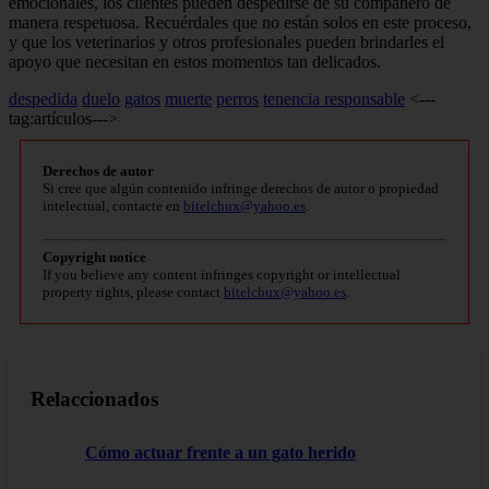
emocionales, los clientes pueden despedirse de su compañero de
manera respetuosa. Recuérdales que no están solos en este proceso,
y que los veterinarios y otros profesionales pueden brindarles el
apoyo que necesitan en estos momentos tan delicados.
despedida
duelo
gatos
muerte
perros
tenencia responsable
<---
tag:artículos--->
Derechos de autor
Si cree que algún contenido infringe derechos de autor o propiedad
intelectual, contacte en
bitelchux@yahoo.es
.
Copyright notice
If you believe any content infringes copyright or intellectual
property rights, please contact
bitelchux@yahoo.es
.
Relaccionados
Cómo actuar frente a un gato herido