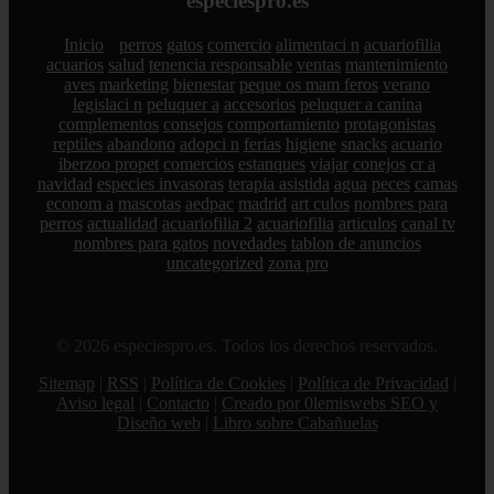
especiespro.es
Inicio
perros
gatos
comercio
alimentaci n
acuariofilia
acuarios
salud
tenencia responsable
ventas
mantenimiento
aves
marketing
bienestar
peque os mam feros
verano
legislaci n
peluquer a
accesorios
peluquer a canina
complementos
consejos
comportamiento
protagonistas
reptiles
abandono
adopci n
ferias
higiene
snacks
acuario
iberzoo propet
comercios
estanques
viajar
conejos
cr a
navidad
especies invasoras
terapia asistida
agua
peces
camas
econom a
mascotas
aedpac
madrid
art culos
nombres para
perros
actualidad
acuariofilia 2
acuariofilia
articulos
canal tv
nombres para gatos
novedades
tablon de anuncios
uncategorized
zona pro
© 2026 especiespro.es. Todos los derechos reservados.
Sitemap
|
RSS
|
Política de Cookies
|
Política de Privacidad
|
Aviso legal
|
Contacto
|
Creado por 0lemiswebs SEO y
Diseño web
|
Libro sobre Cabañuelas