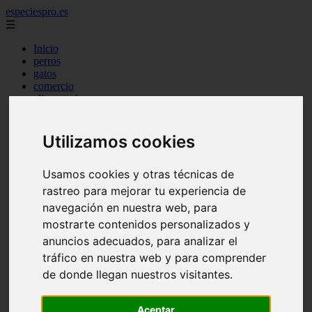
especiespro.es
☰
Inicio
perros
gatos
comercio
alimentaci n
acuariofilia
acuarios
salud
Utilizamos cookies
tenencia responsable
ventas
Usamos cookies y otras técnicas de
mantenimiento
aves
rastreo para mejorar tu experiencia de
marketing
navegación en nuestra web, para
bienestar
mostrarte contenidos personalizados y
peque os mam feros
verano
anuncios adecuados, para analizar el
legislaci n
tráfico en nuestra web y para comprender
peluquer a
de donde llegan nuestros visitantes.
accesorios
peluquer a canina
complementos
Aceptar
consejos