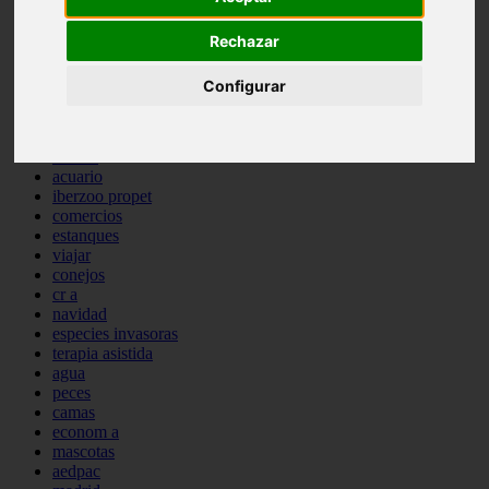
comportamiento
protagonistas
Rechazar
reptiles
abandono
Configurar
adopci n
ferias
higiene
snacks
acuario
iberzoo propet
comercios
estanques
viajar
conejos
cr a
navidad
especies invasoras
terapia asistida
agua
peces
camas
econom a
mascotas
aedpac