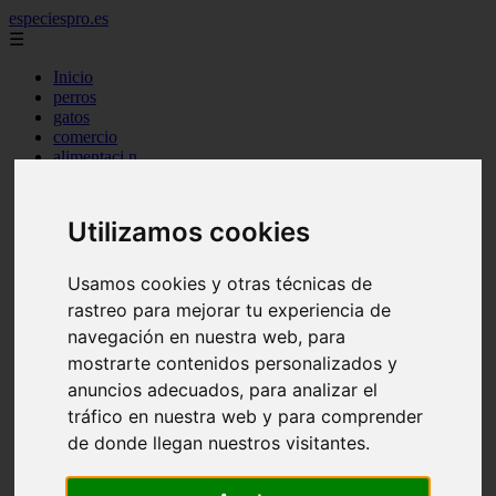
especiespro.es
☰
Inicio
perros
gatos
comercio
alimentaci n
acuariofilia
acuarios
salud
Utilizamos cookies
tenencia responsable
ventas
mantenimiento
Usamos cookies y otras técnicas de
aves
rastreo para mejorar tu experiencia de
marketing
navegación en nuestra web, para
bienestar
peque os mam feros
mostrarte contenidos personalizados y
verano
anuncios adecuados, para analizar el
legislaci n
tráfico en nuestra web y para comprender
peluquer a
accesorios
de donde llegan nuestros visitantes.
peluquer a canina
complementos
consejos