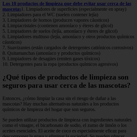
Los 10 productos de limpieza que debe evitar usar cerca de las
mascota
s
1. Limpiadores de superficies (especialmente en spray)
2. Limpiadores para el WC (suelen contener lejía)
3. Limpiadores de hornos (producen vapores cáusticos)
4. Limpiacristales (contienen amoníaco y éteres de glicol)
5. Limpiadores de suelos (lejía, amoníaco y éteres de glicol)
6. Limpiadores multiuso (lejía, amoníaco y otros productos químicos
cáusticos)
7. Suavizantes (están cargados de detergentes catiónicos corrosivos)
8. Quitamanchas (amoníaco y productos químicos)
9. Limpiadores de desagües (emiten gases tóxicos)
10. Detergentes para la ropa (productos químicos agresivos)
¿Qué tipos de productos de limpieza son
seguros para usar cerca de las mascotas?
Entonces, ¿cómo limpiar la casa sin el riesgo de dañar a las
mascotas? Hay muchas alternativas naturales a los productos
químicos de limpieza del hogar que son seguros.
Se pueden utilizar productos de limpieza con ingredientes naturales
como el vinagre, el bicarbonato de sodio, el zumo de limón o los
aceites esenciales. El aceite de coco es especialmente eficaz para
descomponer la grasa y eliminar la suciedad. Se pueden ofrecer