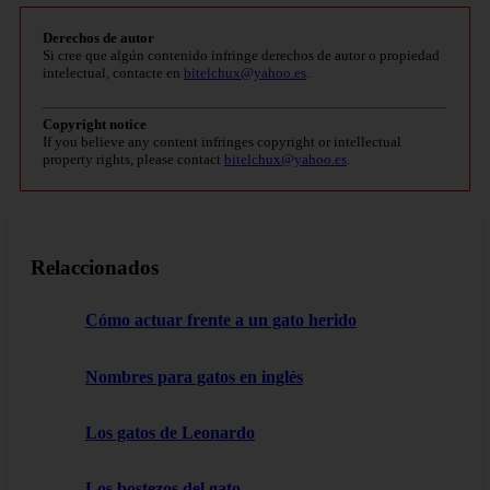
Derechos de autor
Si cree que algún contenido infringe derechos de autor o propiedad
intelectual, contacte en
bitelchux@yahoo.es
.
Copyright notice
If you believe any content infringes copyright or intellectual
property rights, please contact
bitelchux@yahoo.es
.
Relaccionados
Cómo actuar frente a un gato herido
Nombres para gatos en inglés
Los gatos de Leonardo
Los bostezos del gato.