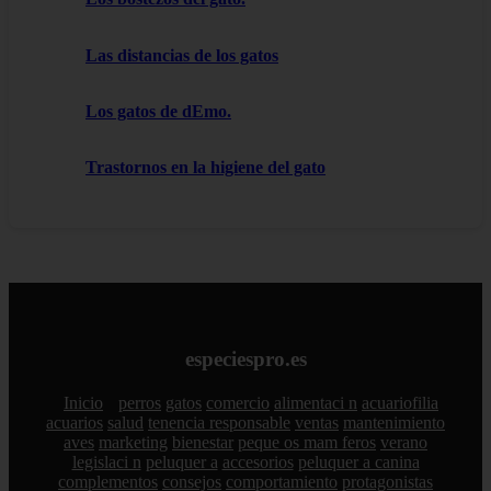
Las distancias de los gatos
Los gatos de dEmo.
Trastornos en la higiene del gato
especiespro.es
Inicio
perros
gatos
comercio
alimentaci n
acuariofilia
acuarios
salud
tenencia responsable
ventas
mantenimiento
aves
marketing
bienestar
peque os mam feros
verano
legislaci n
peluquer a
accesorios
peluquer a canina
complementos
consejos
comportamiento
protagonistas