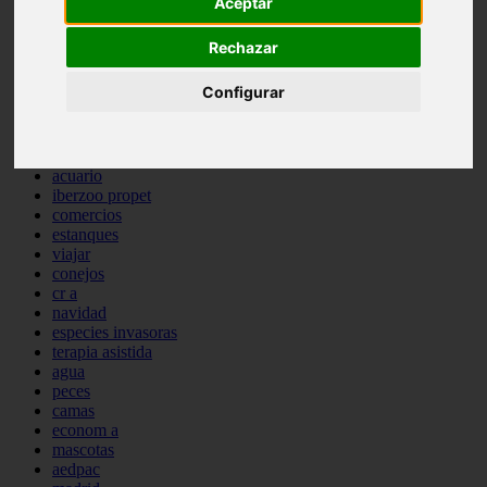
Aceptar
comportamiento
protagonistas
Rechazar
reptiles
abandono
Configurar
adopci n
ferias
higiene
snacks
acuario
iberzoo propet
comercios
estanques
viajar
conejos
cr a
navidad
especies invasoras
terapia asistida
agua
peces
camas
econom a
mascotas
aedpac