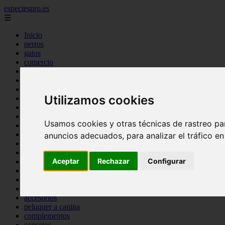
especiespro.es
☰
Inicio
perros
gatos
comercio
alimentaci n
acuariofilia
acuarios
Utilizamos cookies
salud
tenencia responsable
ventas
Usamos cookies y otras técnicas de rastreo pa
mantenimiento
aves
anuncios adecuados, para analizar el tráfico e
marketing
bienestar
Aceptar
Rechazar
Configurar
peque os mam feros
verano
legislaci n
peluquer a
accesorios
peluquer a canina
complementos
consejos