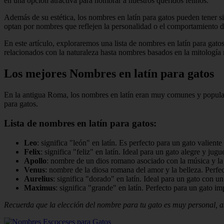
en una opción atractiva para nombrar a nuestros queridos felinos.
Además de su estética, los nombres en latín para gatos pueden tener si
optan por nombres que reflejen la personalidad o el comportamiento d
En este artículo, exploraremos una lista de nombres en latín para gat
relacionados con la naturaleza hasta nombres basados en la mitología
Los mejores Nombres en latín para gatos
En la antigua Roma, los nombres en latín eran muy comunes y populares
para gatos.
Lista de nombres en latín para gatos:
Leo
: significa "león" en latín. Es perfecto para un gato valiente
Felix
: significa "feliz" en latín. Ideal para un gato alegre y jugu
Apollo
: nombre de un dios romano asociado con la música y la 
Venus
: nombre de la diosa romana del amor y la belleza. Perfe
Aurelius
: significa "dorado" en latín. Ideal para un gato con u
Maximus
: significa "grande" en latín. Perfecto para un gato i
Recuerda que la elección del nombre para tu gato es muy personal, ase