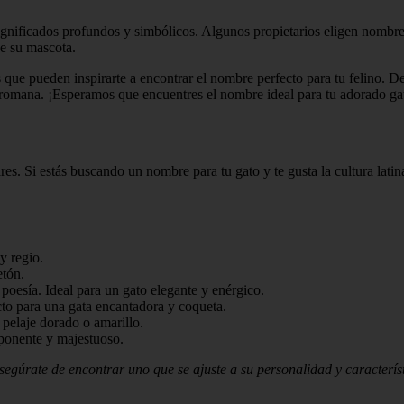
gnificados profundos y simbólicos. Algunos propietarios eligen nombres 
e su mascota.
os que pueden inspirarte a encontrar el nombre perfecto para tu felino.
 romana. ¡Esperamos que encuentres el nombre ideal para tu adorado ga
. Si estás buscando un nombre para tu gato y te gusta la cultura latina
 y regio.
etón.
poesía. Ideal para un gato elegante y enérgico.
cto para una gata encantadora y coqueta.
n pelaje dorado o amarillo.
mponente y majestuoso.
gúrate de encontrar uno que se ajuste a su personalidad y característi