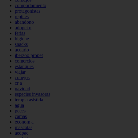
comportamiento
protagonistas
reptiles
abandono
adopci n
ferias
higiene
snacks
acuario
iberzoo propet
comercios
estanques
viajar
conejos
cr a
navidad
especies invasoras
terapia asistida
agua
peces
camas
econom a
mascotas
aedpac