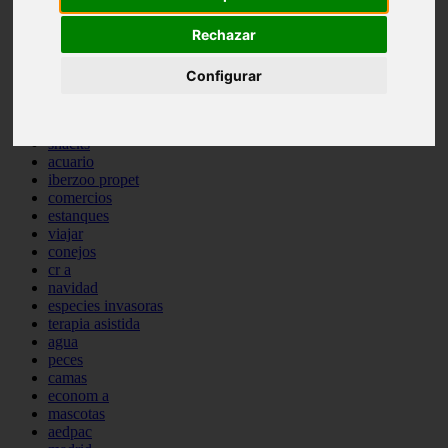
comportamiento
Rechazar
protagonistas
reptiles
abandono
Configurar
adopci n
ferias
higiene
snacks
acuario
iberzoo propet
comercios
estanques
viajar
conejos
cr a
navidad
especies invasoras
terapia asistida
agua
peces
camas
econom a
mascotas
aedpac