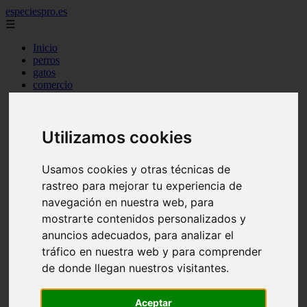
especiespro.es
☰
Inicio
perros
gatos
comercio
alimentaci n
acuariofilia
acuarios
Utilizamos cookies
salud
tenencia responsable
ventas
Usamos cookies y otras técnicas de
mantenimiento
aves
rastreo para mejorar tu experiencia de
marketing
navegación en nuestra web, para
bienestar
mostrarte contenidos personalizados y
peque os mam feros
verano
anuncios adecuados, para analizar el
legislaci n
tráfico en nuestra web y para comprender
peluquer a
de donde llegan nuestros visitantes.
accesorios
peluquer a canina
complementos
Aceptar
consejos