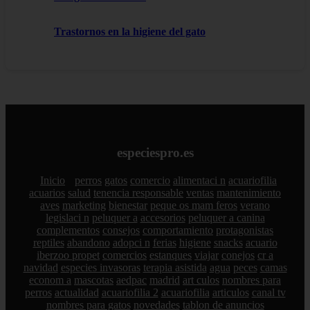
Trastornos en la higiene del gato
especiespro.es
Inicio
perros
gatos
comercio
alimentaci n
acuariofilia
acuarios
salud
tenencia responsable
ventas
mantenimiento
aves
marketing
bienestar
peque os mam feros
verano
legislaci n
peluquer a
accesorios
peluquer a canina
complementos
consejos
comportamiento
protagonistas
reptiles
abandono
adopci n
ferias
higiene
snacks
acuario
iberzoo propet
comercios
estanques
viajar
conejos
cr a
navidad
especies invasoras
terapia asistida
agua
peces
camas
econom a
mascotas
aedpac
madrid
art culos
nombres para
perros
actualidad
acuariofilia 2
acuariofilia
articulos
canal tv
nombres para gatos
novedades
tablon de anuncios