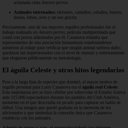
aclamada cinta
Amores perros
.
Animales entrenados:
elefantes, camellos, caballos, burros,
jirafas, lobos, aves y un oso grizzly.
Precisamente, uno de sus mayores orgullos profesionales fue el
trabajo realizado en
Amores perros
, película multipremiada que
contó con perros adiestrados por él. Casanova relataba que
representantes de una asociación humanitaria estadounidense
asistieron al rodaje para verificar que ningún animal sufriera daño;
quedaron tan impresionados con el nivel de manejo y entrenamiento
que elogiaron públicamente su metodología.
El águila Celeste y otros hitos legendarios
Pese a la larga lista de especies que dominó, el mayor motivo de
orgullo personal para Larry Casanova era el
águila real Celeste
.
Esta majestuosa ave se hizo célebre por sobrevolar el Estadio Azteca
ante 115.000 espectadores durante los partidos del Club América,
momento en el que descendía en picado para capturar un balón de
fútbol. Una imagen que quedó grabada en la memoria de los
aficionados y que simboliza la conexión única que Casanova
establecía con los animales.
Además de perros y aves, el entrenador trabajó con elefantes,