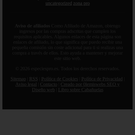
uncategorized
zona pro
Aviso de afiliados
Como Afiliado de Amazon, obtengo
ingresos por las compras adscritas que cumplen los
requisitos aplicables. Algunos enlaces de esta página son
enlaces de afiliado, lo que significa que puedo recibir una
pequeña comisión sin coste adicional para ti si realizas una
compra a través de ellos. Esto ayuda a mantener y mejorar
este sitio web.
© 2026 especiespro.es. Todos los derechos reservados.
Sitemap
|
RSS
|
Política de Cookies
|
Política de Privacidad
|
Aviso legal
|
Contacto
|
Creado por 0lemiswebs SEO y
Diseño web
|
Libro sobre Cabañuelas