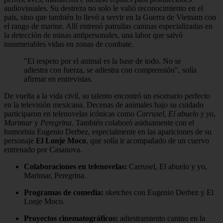
audiovisuales. Su destreza no solo le valió reconocimiento en el
país, sino que también lo llevó a servir en la Guerra de Vietnam con
el rango de marine. Allí entrenó patrullas caninas especializadas en
la detección de minas antipersonales, una labor que salvó
innumerables vidas en zonas de combate.
"El respeto por el animal es la base de todo. No se
adiestra con fuerza, se adiestra con comprensión", solía
afirmar en entrevistas.
De vuelta a la vida civil, su talento encontró un escenario perfecto
en la televisión mexicana. Decenas de animales bajo su cuidado
participaron en telenovelas icónicas como
Carrusel
,
El abuelo y yo
,
Marimar
y
Peregrina
. También colaboró asiduamente con el
humorista Eugenio Derbez, especialmente en las apariciones de su
personaje
El Lonje Moco
, que solía ir acompañado de un cuervo
entrenado por Casanova.
Colaboraciones en telenovelas:
Carrusel, El abuelo y yo,
Marimar, Peregrina.
Programas de comedia:
sketches con Eugenio Derbez y El
Lonje Moco.
Proyectos cinematográficos:
adiestramiento canino en la