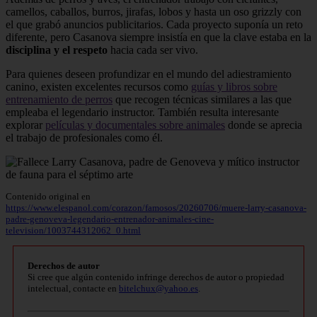
camellos, caballos, burros, jirafas, lobos y hasta un oso grizzly con
el que grabó anuncios publicitarios. Cada proyecto suponía un reto
diferente, pero Casanova siempre insistía en que la clave estaba en la
disciplina y el respeto
hacia cada ser vivo.
Para quienes deseen profundizar en el mundo del adiestramiento
canino, existen excelentes recursos como
guías y libros sobre
entrenamiento de perros
que recogen técnicas similares a las que
empleaba el legendario instructor. También resulta interesante
explorar
películas y documentales sobre animales
donde se aprecia
el trabajo de profesionales como él.
Contenido original en
https://www.elespanol.com/corazon/famosos/20260706/muere-larry-casanova-
padre-genoveva-legendario-entrenador-animales-cine-
television/1003744312062_0.html
Derechos de autor
Si cree que algún contenido infringe derechos de autor o propiedad
intelectual, contacte en
bitelchux@yahoo.es
.