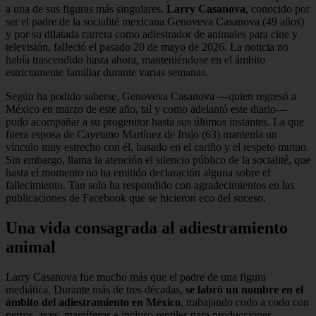
a una de sus figuras más singulares.
Larry Casanova
, conocido por
ser el padre de la socialité mexicana Genoveva Casanova (49 años)
y por su dilatada carrera como adiestrador de animales para cine y
televisión, falleció el pasado 20 de mayo de 2026. La noticia no
había trascendido hasta ahora, manteniéndose en el ámbito
estrictamente familiar durante varias semanas.
Según ha podido saberse, Genoveva Casanova —quien regresó a
México en marzo de este año, tal y como adelantó este diario—
pudo acompañar a su progenitor hasta sus últimos instantes. La que
fuera esposa de Cayetano Martínez de Irujo (63) mantenía un
vínculo muy estrecho con él, basado en el cariño y el respeto mutuo.
Sin embargo, llama la atención el silencio público de la socialité, que
hasta el momento no ha emitido declaración alguna sobre el
fallecimiento. Tan solo ha respondido con agradecimientos en las
publicaciones de Facebook que se hicieron eco del suceso.
Una vida consagrada al adiestramiento
animal
Larry Casanova fue mucho más que el padre de una figura
mediática. Durante más de tres décadas,
se labró un nombre en el
ámbito del adiestramiento en México
, trabajando codo a codo con
perros, aves, mamíferos e incluso reptiles para producciones