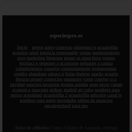
especiespro.es
Inicio
perros
gatos
comercio
alimentaci n
acuariofilia
acuarios
salud
tenencia responsable
ventas
mantenimiento
aves
marketing
bienestar
peque os mam feros
verano
legislaci n
peluquer a
accesorios
peluquer a canina
complementos
consejos
comportamiento
protagonistas
reptiles
abandono
adopci n
ferias
higiene
snacks
acuario
iberzoo propet
comercios
estanques
viajar
conejos
cr a
navidad
especies invasoras
terapia asistida
agua
peces
camas
econom a
mascotas
aedpac
madrid
art culos
nombres para
perros
actualidad
acuariofilia 2
acuariofilia
articulos
canal tv
nombres para gatos
novedades
tablon de anuncios
uncategorized
zona pro
Aviso de afiliados
Como Afiliado de Amazon, obtengo