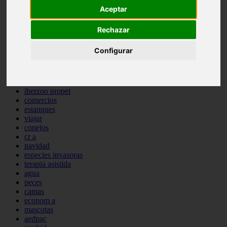
Aceptar
comportamiento
protagonistas
reptiles
Rechazar
abandono
adopci n
Configurar
ferias
higiene
snacks
acuario
iberzoo propet
comercios
estanques
viajar
conejos
cr a
navidad
especies invasoras
terapia asistida
agua
peces
camas
econom a
mascotas
aedpac