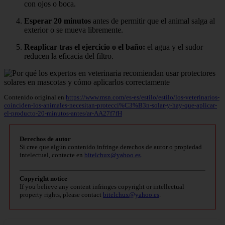
con ojos o boca.
Esperar 20 minutos
antes de permitir que el animal salga al
exterior o se mueva libremente.
Reaplicar tras el ejercicio o el baño:
el agua y el sudor
reducen la eficacia del filtro.
Contenido original en
https://www.msn.com/es-es/estilo/estilo/los-veterinarios-
coinciden-los-animales-necesitan-protecci%C3%B3n-solar-y-hay-que-aplicar-
el-producto-20-minutos-antes/ar-AA27f7fH
Derechos de autor
Si cree que algún contenido infringe derechos de autor o propiedad
intelectual, contacte en
bitelchux@yahoo.es
.
Copyright notice
If you believe any content infringes copyright or intellectual
property rights, please contact
bitelchux@yahoo.es
.