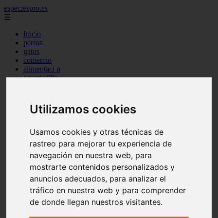
especiespro.es
☰
Inicio
perros
gatos
comercio
alimentaci n
acuariofilia
acuarios
salud
tenencia responsable
Utilizamos cookies
ventas
mantenimiento
aves
Usamos cookies y otras técnicas de
marketing
rastreo para mejorar tu experiencia de
bienestar
navegación en nuestra web, para
peque os mam feros
verano
mostrarte contenidos personalizados y
legislaci n
anuncios adecuados, para analizar el
peluquer a
tráfico en nuestra web y para comprender
accesorios
peluquer a canina
de donde llegan nuestros visitantes.
complementos
consejos