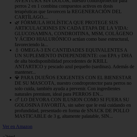
AVENTURA SIN DOLOR, nuestro condroprotector para
perros 2 en 1 combina compuestos activos en dosis
terapéuticas que favorecen la REGENERACIÓN DEL
CARTÍLAGO,...
🌿 FÓRMULA HOLÍSTICA QUE PROTEGE SUS
ARTICULACIONES EN CADA ETAPA DE LA VIDA:
GLUCOSAMINA, CONDROITINA, MSM, COLÁGENO
Y ÁCIDO HIALURÓNICO actúan como base estructural,
favoreciendo la...
💧 OMEGA-3 EN CANTIDADES EQUIVALENTES A
UN SUPLEMENTO INDEPENDIENTE: con EPA y DHA
de alta biodisponibilidad procedentes de KRILL
ANTARTICO y pescado azul pequeño (sardinas). Además de
mantener...
💎 PARA DUEÑOS EXIGENTES CON EL BIENESTAR
DE SU MASCOTA, nuestro condroprotector para perros no
solo cuida, también ayuda a prevenir. Con ingredientes
naturales premium, ideal para PERROS EN...
🍗 LO DEVORA CON ILUSION COMO SI FUERA SU
GOLOSINA FAVORITA, sin saber que le está cuidando en
profundidad, presentado en forma de SNACK DE POLLO
MASTICABLE de 3 g, altamente palatable, SIN...
Ver en Amazon
«`html