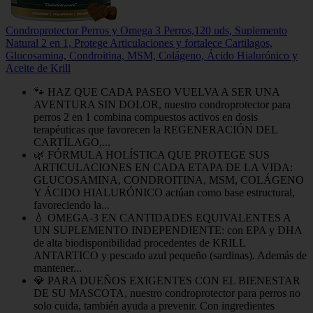
Condroprotector Perros y Omega 3 Perros,120 uds, Suplemento
Natural 2 en 1, Protege Articulaciones y fortalece Cartilagos,
Glucosamina, Condroitina, MSM, Colágeno, Ácido Hialurónico y
Aceite de Krill
🐾 HAZ QUE CADA PASEO VUELVA A SER UNA
AVENTURA SIN DOLOR, nuestro condroprotector para
perros 2 en 1 combina compuestos activos en dosis
terapéuticas que favorecen la REGENERACIÓN DEL
CARTÍLAGO,...
🌿 FÓRMULA HOLÍSTICA QUE PROTEGE SUS
ARTICULACIONES EN CADA ETAPA DE LA VIDA:
GLUCOSAMINA, CONDROITINA, MSM, COLÁGENO
Y ÁCIDO HIALURÓNICO actúan como base estructural,
favoreciendo la...
💧 OMEGA-3 EN CANTIDADES EQUIVALENTES A
UN SUPLEMENTO INDEPENDIENTE: con EPA y DHA
de alta biodisponibilidad procedentes de KRILL
ANTARTICO y pescado azul pequeño (sardinas). Además de
mantener...
💎 PARA DUEÑOS EXIGENTES CON EL BIENESTAR
DE SU MASCOTA, nuestro condroprotector para perros no
solo cuida, también ayuda a prevenir. Con ingredientes