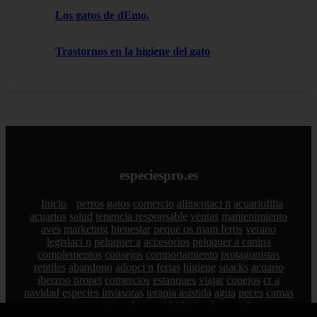
Los gatos de dEmo.
Trastornos en la higiene del gato
especiespro.es
Inicio
perros
gatos
comercio
alimentaci n
acuariofilia
acuarios
salud
tenencia responsable
ventas
mantenimiento
aves
marketing
bienestar
peque os mam feros
verano
legislaci n
peluquer a
accesorios
peluquer a canina
complementos
consejos
comportamiento
protagonistas
reptiles
abandono
adopci n
ferias
higiene
snacks
acuario
iberzoo propet
comercios
estanques
viajar
conejos
cr a
navidad
especies invasoras
terapia asistida
agua
peces
camas
econom a
mascotas
aedpac
madrid
art culos
nombres para