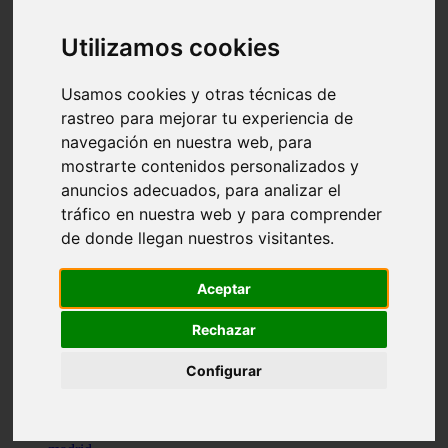
comportamiento
protagonistas
Utilizamos cookies
reptiles
abandono
adopci n
Usamos cookies y otras técnicas de
ferias
rastreo para mejorar tu experiencia de
higiene
navegación en nuestra web, para
snacks
acuario
mostrarte contenidos personalizados y
iberzoo propet
anuncios adecuados, para analizar el
comercios
tráfico en nuestra web y para comprender
estanques
viajar
de donde llegan nuestros visitantes.
conejos
cr a
navidad
Aceptar
especies invasoras
terapia asistida
Rechazar
agua
peces
Configurar
camas
econom a
mascotas
aedpac