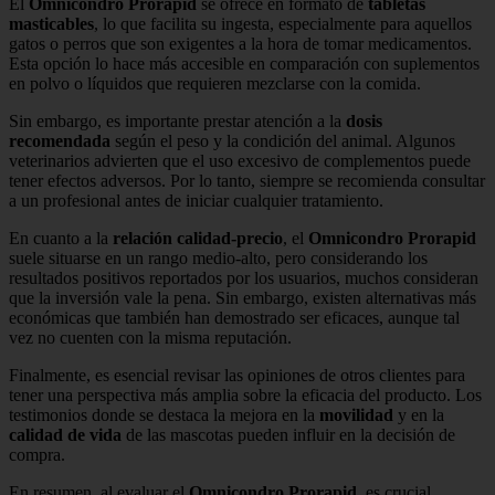
El
Omnicondro Prorapid
se ofrece en formato de
tabletas
masticables
, lo que facilita su ingesta, especialmente para aquellos
gatos o perros que son exigentes a la hora de tomar medicamentos.
Esta opción lo hace más accesible en comparación con suplementos
en polvo o líquidos que requieren mezclarse con la comida.
Sin embargo, es importante prestar atención a la
dosis
recomendada
según el peso y la condición del animal. Algunos
veterinarios advierten que el uso excesivo de complementos puede
tener efectos adversos. Por lo tanto, siempre se recomienda consultar
a un profesional antes de iniciar cualquier tratamiento.
En cuanto a la
relación calidad-precio
, el
Omnicondro Prorapid
suele situarse en un rango medio-alto, pero considerando los
resultados positivos reportados por los usuarios, muchos consideran
que la inversión vale la pena. Sin embargo, existen alternativas más
económicas que también han demostrado ser eficaces, aunque tal
vez no cuenten con la misma reputación.
Finalmente, es esencial revisar las opiniones de otros clientes para
tener una perspectiva más amplia sobre la eficacia del producto. Los
testimonios donde se destaca la mejora en la
movilidad
y en la
calidad de vida
de las mascotas pueden influir en la decisión de
compra.
En resumen, al evaluar el
Omnicondro Prorapid
, es crucial