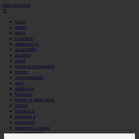
especiespro.es
☰
Inicio
perros
gatos
comercio
alimentaci n
acuariofilia
acuarios
salud
tenencia responsable
ventas
mantenimiento
aves
marketing
bienestar
peque os mam feros
verano
legislaci n
peluquer a
accesorios
peluquer a canina
complementos
consejos