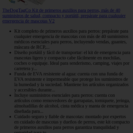
TheDogTagCo Kit de primeros auxilios para perros, más de 40
suministros de salud, compacto y portátil, prepárate para cualquier
emergencia de mascotas V2
Kit completo de primeros auxilios para perros: prepárate para
cualquier emergencia de mascotas con más de 40 suministros
médicos esenciales para perros, incluyendo vendas, guantes,
máscara de RCP,...
Diseño portátil y fácil de transportar: el kit de emergencia para
mascotas ligero y compacto cabe fácilmente en mochilas,
coches o equipaje. Ideal para senderismo, camping, viajes por
carretera y...
Funda de EVA resistente al agua: cuenta con una funda de
EVA resistente e impermeable que protege los suministros de
la humedad y la suciedad. Mantiene los artículos organizados
y accesibles durante...
Incluye suministros esenciales para perros: cuenta con
artículos como removedores de garrapatas, torniquete, jeringa,
almohadillas de alcohol, cinta médica y manta de emergencia
diseñada para...
Cuidado seguro y fiable de mascotas: montado por expertos
en cuidado de mascotas y dueños de perros, este kit compacto
de primeros auxilios para perros garantiza tranquilidad y
seguridad para tu...