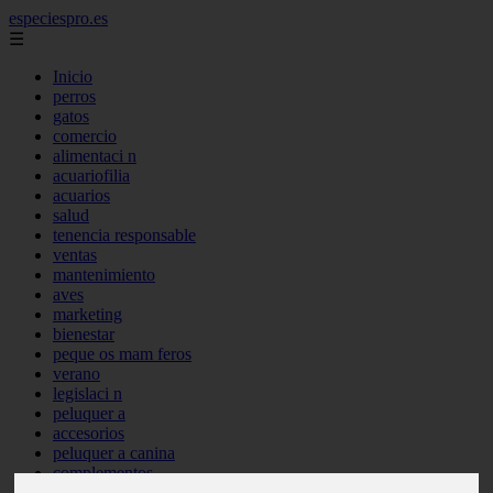
especiespro.es
☰
Inicio
perros
gatos
comercio
alimentaci n
acuariofilia
acuarios
salud
tenencia responsable
ventas
mantenimiento
aves
marketing
bienestar
peque os mam feros
verano
legislaci n
peluquer a
accesorios
peluquer a canina
complementos
consejos