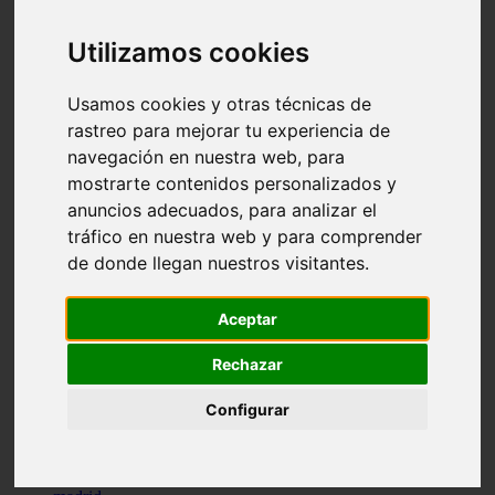
comportamiento
protagonistas
Utilizamos cookies
reptiles
abandono
adopci n
Usamos cookies y otras técnicas de
ferias
rastreo para mejorar tu experiencia de
higiene
navegación en nuestra web, para
snacks
acuario
mostrarte contenidos personalizados y
iberzoo propet
anuncios adecuados, para analizar el
comercios
tráfico en nuestra web y para comprender
estanques
viajar
de donde llegan nuestros visitantes.
conejos
cr a
navidad
Aceptar
especies invasoras
terapia asistida
Rechazar
agua
peces
Configurar
camas
econom a
mascotas
aedpac