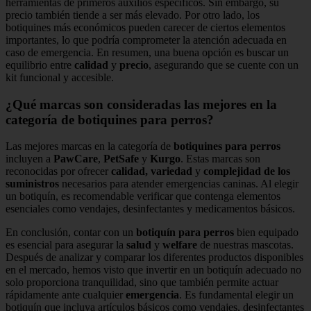
herramientas de primeros auxilios específicos. Sin embargo, su
precio también tiende a ser más elevado. Por otro lado, los
botiquines más económicos pueden carecer de ciertos elementos
importantes, lo que podría comprometer la atención adecuada en
caso de emergencia. En resumen, una buena opción es buscar un
equilibrio entre
calidad
y
precio
, asegurando que se cuente con un
kit funcional y accesible.
¿Qué marcas son consideradas las mejores en la
categoría de botiquines para perros?
Las mejores marcas en la categoría de
botiquines para perros
incluyen a
PawCare
,
PetSafe
y
Kurgo
. Estas marcas son
reconocidas por ofrecer
calidad, variedad
y
complejidad de los
suministros
necesarios para atender emergencias caninas. Al elegir
un botiquín, es recomendable verificar que contenga elementos
esenciales como vendajes, desinfectantes y medicamentos básicos.
En conclusión, contar con un
botiquín para perros
bien equipado
es esencial para asegurar la
salud
y
welfare
de nuestras mascotas.
Después de analizar y comparar los diferentes productos disponibles
en el mercado, hemos visto que invertir en un botiquín adecuado no
solo proporciona tranquilidad, sino que también permite actuar
rápidamente ante cualquier
emergencia
. Es fundamental elegir un
botiquín que incluya artículos básicos como vendajes, desinfectantes