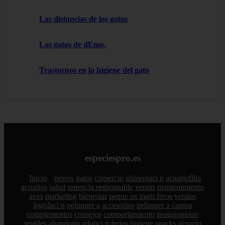
Las distancias de los gatos
Los gatos de dEmo.
Trastornos en la higiene del gato
especiespro.es
Inicio
perros
gatos
comercio
alimentaci n
acuariofilia
acuarios
salud
tenencia responsable
ventas
mantenimiento
aves
marketing
bienestar
peque os mam feros
verano
legislaci n
peluquer a
accesorios
peluquer a canina
complementos
consejos
comportamiento
protagonistas
reptiles
abandono
adopci n
ferias
higiene
snacks
acuario