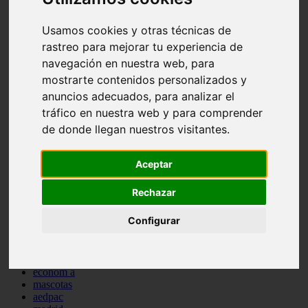
comportamiento
protagonistas
Usamos cookies y otras técnicas de
reptiles
rastreo para mejorar tu experiencia de
abandono
adopci n
navegación en nuestra web, para
ferias
mostrarte contenidos personalizados y
higiene
anuncios adecuados, para analizar el
snacks
acuario
tráfico en nuestra web y para comprender
iberzoo propet
de donde llegan nuestros visitantes.
comercios
estanques
viajar
Aceptar
conejos
cr a
Rechazar
navidad
especies invasoras
Configurar
terapia asistida
agua
peces
camas
econom a
mascotas
aedpac