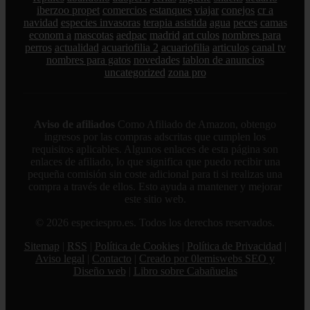
iberzoo propet
comercios
estanques
viajar
conejos
cr a
navidad
especies invasoras
terapia asistida
agua
peces
camas
econom a
mascotas
aedpac
madrid
art culos
nombres para
perros
actualidad
acuariofilia 2
acuariofilia
articulos
canal tv
nombres para gatos
novedades
tablon de anuncios
uncategorized
zona pro
Aviso de afiliados
Como Afiliado de Amazon, obtengo
ingresos por las compras adscritas que cumplen los
requisitos aplicables. Algunos enlaces de esta página son
enlaces de afiliado, lo que significa que puedo recibir una
pequeña comisión sin coste adicional para ti si realizas una
compra a través de ellos. Esto ayuda a mantener y mejorar
este sitio web.
© 2026 especiespro.es. Todos los derechos reservados.
Sitemap
|
RSS
|
Política de Cookies
|
Política de Privacidad
|
Aviso legal
|
Contacto
|
Creado por 0lemiswebs SEO y
Diseño web
|
Libro sobre Cabañuelas