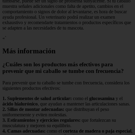
tumbarse, puede ser un signo de problema subyacente. Si tu caballo
muestra señales adicionales como falta de apetito, cambios en el
comportamiento o signos de dolor al levantarse, es hora de buscar
ayuda profesional. Un veterinario podrá realizar un examen
exhaustivo y recomendarte tratamientos o productos específicos que
se adapten a las necesidades de tu mascota.
«`
Más información
¿Cuáles son los productos más efectivos para
prevenir que mi caballo se tumbe con frecuencia?
Para prevenir que tu caballo se tumbe con frecuencia, considera los
siguientes productos efectivos:
1.
Suplementos de salud articular
:
como el
glucosamina
y el
ácido hialurónico
, que ayudan a mantener las articulaciones sanas.
2.
Sillas de montar adecuadas
:
que distribuyan el peso
uniformemente y eviten molestias.
3.
Estiramientos y ejercicios regulares
:
que fortalezcan su
musculatura y mejoren su equilibrio.
4.
Camas adecuadas
:
como el
corteza de madera o paja especial
,