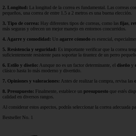
2.
Longitud
:
La longitud de la correa es fundamental. Las correas cor
pequeños, una correa de entre 1.5 a 2 metros es una buena elección.
3.
Tipo de correa
:
Hay diferentes tipos de correas, como las
fijas
,
re
más seguras y ofrecen un mejor manejo en entornos concurridos.
4.
Agarre y comodidad
:
Un
agarre cómodo
es esencial, especialme
5.
Resistencia y seguridad
:
Es importante verificar que la correa te
suficientemente resistente para soportar la tirantez de un perro pequeñ
6.
Estilo y diseño
:
Aunque no es un factor determinante, el
diseño
y
clásico hasta lo más moderno y divertido.
7.
Opiniones y valoraciones
:
Antes de realizar la compra, revisa las
8.
Presupuesto
:
Finalmente, establece un
presupuesto
que estés disp
calidad en diversos rangos.
Al considerar estos aspectos, podrás seleccionar la correa adecuada p
Bestseller No. 1