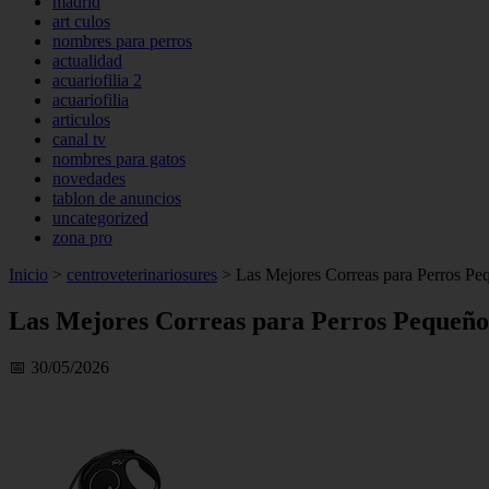
madrid
art culos
nombres para perros
actualidad
acuariofilia 2
acuariofilia
articulos
canal tv
nombres para gatos
novedades
tablon de anuncios
uncategorized
zona pro
Inicio
>
centroveterinariosures
>
Las Mejores Correas para Perros Peq
Las Mejores Correas para Perros Pequeños
📅 30/05/2026