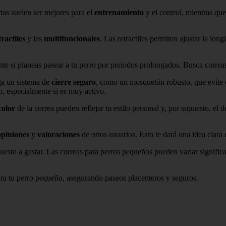
tas suelen ser mejores para el
entrenamiento
y el control, mientras qu
tractiles
y las
multifuncionales
. Las retractiles permiten ajustar la lon
nte si planeas pasear a tu perro por períodos prolongados. Busca corre
nga un sistema de
cierre seguro
, como un mosquetón robusto, que evite q
o, especialmente si es muy activo.
color
de la correa pueden reflejar tu estilo personal y, por supuesto, e
opiniones
y
valoraciones
de otros usuarios. Esto te dará una idea clara 
uesto a gastar. Las correas para perros pequeños pueden variar signific
ara tu perro pequeño, asegurando paseos placenteros y seguros.