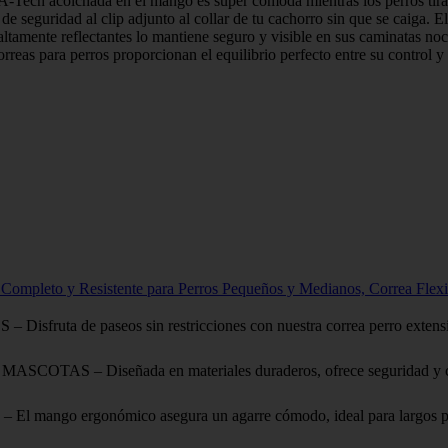
-Tech acolchada en el mango es súper cómoda mientras los perros tir
de seguridad al clip adjunto al collar de tu cachorro sin que se caiga. El
altamente reflectantes lo mantiene seguro y visible en sus caminatas noct
reas para perros proporcionan el equilibrio perfecto entre su control y 
o Completo y Resistente para Perros Pequeños y Medianos, Correa Flex
paseos sin restricciones con nuestra correa perro extensible de al
Diseñada en materiales duraderos, ofrece seguridad y control e
gonómico asegura un agarre cómodo, ideal para largos paseos. 