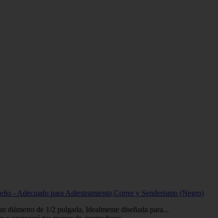
eño - Adecuado para Adiestramiento,Correr y Senderismo (Negro)
 un diámetro de 1/2 pulgada, Idealmente diseñada para...