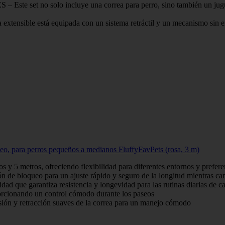
o solo incluye una correa para perro, sino también un juguete d
e está equipada con un sistema retráctil y un mecanismo sin enre
queo, para perros pequeños a medianos FluffyFavPets (rosa, 3 m)
s y 5 metros, ofreciendo flexibilidad para diferentes entornos y prefer
n de bloqueo para un ajuste rápido y seguro de la longitud mientras ca
idad que garantiza resistencia y longevidad para las rutinas diarias de c
orcionando un control cómodo durante los paseos
ión y retracción suaves de la correa para un manejo cómodo