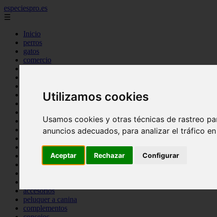
especiespro.es
☰
Inicio
perros
gatos
comercio
alimentaci n
acuariofilia
acuarios
Utilizamos cookies
salud
tenencia responsable
ventas
Usamos cookies y otras técnicas de rastreo pa
mantenimiento
aves
anuncios adecuados, para analizar el tráfico e
marketing
bienestar
Aceptar
Rechazar
Configurar
peque os mam feros
verano
legislaci n
peluquer a
accesorios
peluquer a canina
complementos
consejos