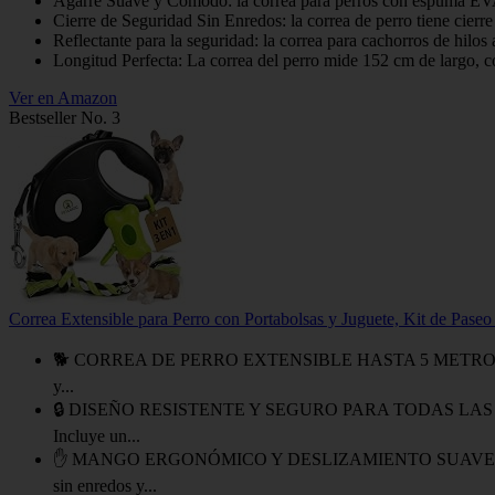
Agarre Suave y Cómodo: la correa para perros con espuma EVA
Cierre de Seguridad Sin Enredos: la correa de perro tiene cierre 
Reflectante para la seguridad: la correa para cachorros de hilos 
Longitud Perfecta: La correa del perro mide 152 cm de largo, cor
Ver en Amazon
Bestseller No. 3
Correa Extensible para Perro con Portabolsas y Juguete, Kit de Pase
🐕 CORREA DE PERRO EXTENSIBLE HASTA 5 METROS – Disfruta de 
y...
🔒 DISEÑO RESISTENTE Y SEGURO PARA TODAS LAS MASCOTAS – 
Incluye un...
✋ MANGO ERGONÓMICO Y DESLIZAMIENTO SUAVE – El mango er
sin enredos y...