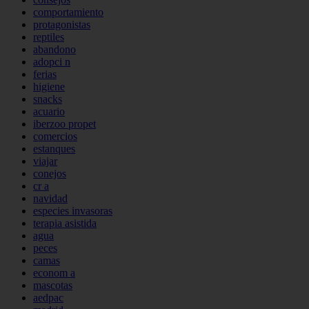
comportamiento
protagonistas
reptiles
abandono
adopci n
ferias
higiene
snacks
acuario
iberzoo propet
comercios
estanques
viajar
conejos
cr a
navidad
especies invasoras
terapia asistida
agua
peces
camas
econom a
mascotas
aedpac