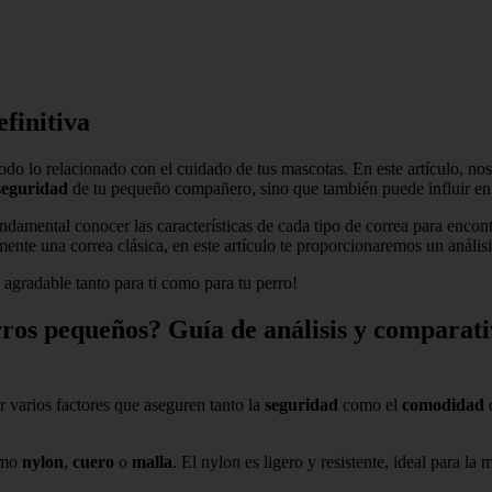
finitiva
 todo lo relacionado con el cuidado de tus mascotas. En este artículo, n
seguridad
de tu pequeño compañero, sino que también puede influir e
undamental conocer las características de cada tipo de correa para encon
ente una correa clásica, en este artículo te proporcionaremos un anális
agradable tanto para ti como para tu perro!
ros pequeños? Guía de análisis y comparativ
ar varios factores que aseguren tanto la
seguridad
como el
comodidad
d
como
nylon
,
cuero
o
malla
. El nylon es ligero y resistente, ideal para la