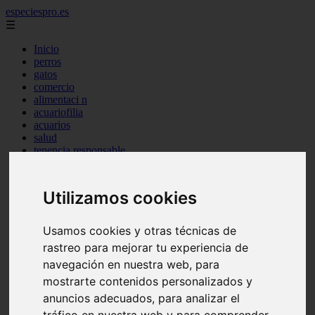
especiespro.es
☰
Inicio
perros
gatos
comercio
alimentaci n
acuariofilia
acuarios
salud
tenencia responsable
ventas
mantenimiento
aves
Utilizamos cookies
marketing
bienestar
peque os mam feros
Usamos cookies y otras técnicas de
verano
rastreo para mejorar tu experiencia de
legislaci n
navegación en nuestra web, para
peluquer a
accesorios
mostrarte contenidos personalizados y
peluquer a canina
anuncios adecuados, para analizar el
complementos
tráfico en nuestra web y para comprender
consejos