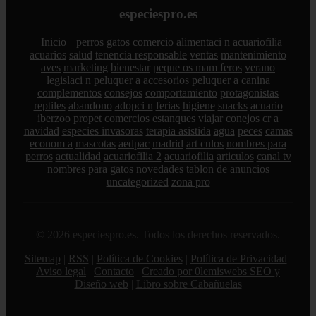
especiespro.es
Inicio
perros
gatos
comercio
alimentaci n
acuariofilia
acuarios
salud
tenencia responsable
ventas
mantenimiento
aves
marketing
bienestar
peque os mam feros
verano
legislaci n
peluquer a
accesorios
peluquer a canina
complementos
consejos
comportamiento
protagonistas
reptiles
abandono
adopci n
ferias
higiene
snacks
acuario
iberzoo propet
comercios
estanques
viajar
conejos
cr a
navidad
especies invasoras
terapia asistida
agua
peces
camas
econom a
mascotas
aedpac
madrid
art culos
nombres para
perros
actualidad
acuariofilia 2
acuariofilia
articulos
canal tv
nombres para gatos
novedades
tablon de anuncios
uncategorized
zona pro
© 2026 especiespro.es. Todos los derechos reservados.
Sitemap
|
RSS
|
Política de Cookies
|
Política de Privacidad
|
Aviso legal
|
Contacto
|
Creado por 0lemiswebs SEO y
Diseño web
|
Libro sobre Cabañuelas