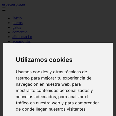
especiespro.es
☰
Inicio
perros
gatos
comercio
alimentaci n
acuariofilia
acuarios
salud
tenencia responsable
Utilizamos cookies
ventas
mantenimiento
aves
Usamos cookies y otras técnicas de
marketing
rastreo para mejorar tu experiencia de
bienestar
peque os mam feros
navegación en nuestra web, para
verano
mostrarte contenidos personalizados y
legislaci n
anuncios adecuados, para analizar el
peluquer a
accesorios
tráfico en nuestra web y para comprender
peluquer a canina
de donde llegan nuestros visitantes.
complementos
consejos