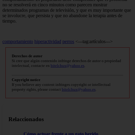
no se resolverá en cinco minutos como pa­recen mostrar
determinados programas de televisión, y que es muy importante que
se involucre, que persista y que no abandone la terapia antes de
tiempo.
comportamiento
hiperactividad
perros
<---tag:artículos--->
Derechos de autor
Si cree que algún contenido infringe derechos de autor o propiedad
intelectual, contacte en
bitelchux@yahoo.es
.
Copyright notice
If you believe any content infringes copyright or intellectual
property rights, please contact
bitelchux@yahoo.es
.
Relaccionados
Cómo actuar frente a un gato herido