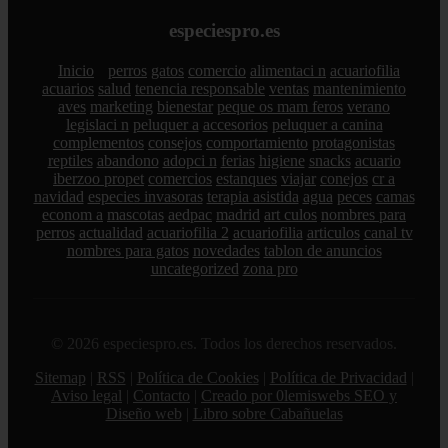
especiespro.es
Inicio
perros
gatos
comercio
alimentaci n
acuariofilia
acuarios
salud
tenencia responsable
ventas
mantenimiento
aves
marketing
bienestar
peque os mam feros
verano
legislaci n
peluquer a
accesorios
peluquer a canina
complementos
consejos
comportamiento
protagonistas
reptiles
abandono
adopci n
ferias
higiene
snacks
acuario
iberzoo propet
comercios
estanques
viajar
conejos
cr a
navidad
especies invasoras
terapia asistida
agua
peces
camas
econom a
mascotas
aedpac
madrid
art culos
nombres para
perros
actualidad
acuariofilia 2
acuariofilia
articulos
canal tv
nombres para gatos
novedades
tablon de anuncios
uncategorized
zona pro
© 2026 especiespro.es. Todos los derechos reservados.
Sitemap
|
RSS
|
Política de Cookies
|
Política de Privacidad
|
Aviso legal
|
Contacto
|
Creado por 0lemiswebs SEO y
Diseño web
|
Libro sobre Cabañuelas