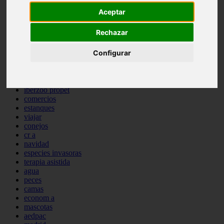
comportamiento
Aceptar
protagonistas
reptiles
Rechazar
abandono
adopci n
Configurar
ferias
higiene
snacks
acuario
iberzoo propet
comercios
estanques
viajar
conejos
cr a
navidad
especies invasoras
terapia asistida
agua
peces
camas
econom a
mascotas
aedpac