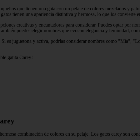
uellos que tienen una gata con un pelaje de colores mezclados y patron
gatos tienen una apariencia distintiva y hermosa, lo que los convierte 
opciones creativas y encantadoras para considerar. Puedes optar por n
ambién puedes elegir nombres que evocan elegancia y feminidad, como
a. Si es juguetona y activa, podrías considerar nombres como "Mia", "
ble gatita Carey!
carey
ermosa combinación de colores en su pelaje. Los gatos carey son cono