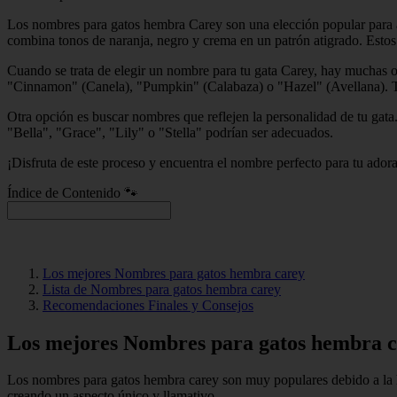
Los nombres para gatos hembra Carey son una elección popular para aq
combina tonos de naranja, negro y crema en un patrón atigrado. Estos 
Cuando se trata de elegir un nombre para tu gata Carey, hay muchas 
"Cinnamon" (Canela), "Pumpkin" (Calabaza) o "Hazel" (Avellana). T
Otra opción es buscar nombres que reflejen la personalidad de tu gat
"Bella", "Grace", "Lily" o "Stella" podrían ser adecuados.
¡Disfruta de este proceso y encuentra el nombre perfecto para tu adora
Índice de Contenido 🐾
Los mejores Nombres para gatos hembra carey
Lista de Nombres para gatos hembra carey
Recomendaciones Finales y Consejos
Los mejores Nombres para gatos hembra 
Los nombres para gatos hembra carey son muy populares debido a la h
creando un aspecto único y llamativo.