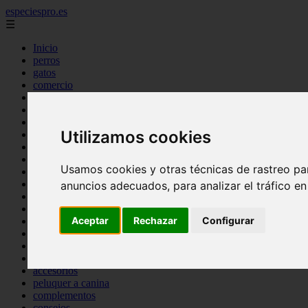
especiespro.es
☰
Inicio
perros
gatos
comercio
alimentaci n
acuariofilia
acuarios
Utilizamos cookies
salud
tenencia responsable
ventas
Usamos cookies y otras técnicas de rastreo pa
mantenimiento
aves
anuncios adecuados, para analizar el tráfico e
marketing
bienestar
Aceptar
Rechazar
Configurar
peque os mam feros
verano
legislaci n
peluquer a
accesorios
peluquer a canina
complementos
consejos