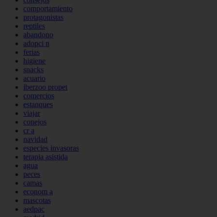
comportamiento
protagonistas
reptiles
abandono
adopci n
ferias
higiene
snacks
acuario
iberzoo propet
comercios
estanques
viajar
conejos
cr a
navidad
especies invasoras
terapia asistida
agua
peces
camas
econom a
mascotas
aedpac