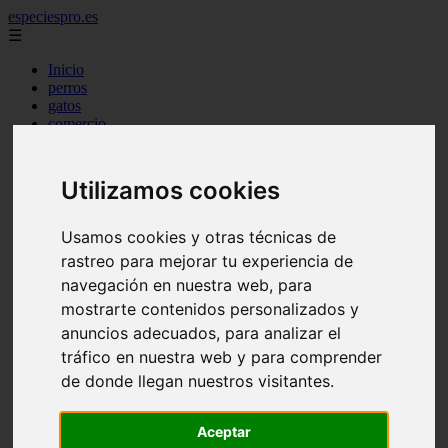
especiespro.es
☰
Inicio
perros
gatos
comercio
alimentaci n
acuariofilia
acuarios
Utilizamos cookies
salud
tenencia responsable
ventas
Usamos cookies y otras técnicas de
mantenimiento
rastreo para mejorar tu experiencia de
aves
navegación en nuestra web, para
marketing
bienestar
mostrarte contenidos personalizados y
peque os mam feros
anuncios adecuados, para analizar el
verano
tráfico en nuestra web y para comprender
legislaci n
peluquer a
de donde llegan nuestros visitantes.
accesorios
peluquer a canina
complementos
Aceptar
consejos