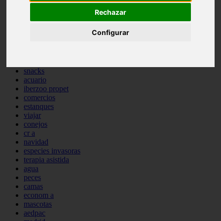
comportamiento
Rechazar
protagonistas
reptiles
Configurar
abandono
adopci n
ferias
higiene
snacks
acuario
iberzoo propet
comercios
estanques
viajar
conejos
cr a
navidad
especies invasoras
terapia asistida
agua
peces
camas
econom a
mascotas
aedpac