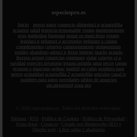
especiespro.es
Inicio
perros
gatos
comercio
alimentaci n
acuariofilia
acuarios
salud
tenencia responsable
ventas
mantenimiento
aves
marketing
bienestar
peque os mam feros
verano
legislaci n
peluquer a
accesorios
peluquer a canina
complementos
consejos
comportamiento
protagonistas
reptiles
abandono
adopci n
ferias
higiene
snacks
acuario
iberzoo propet
comercios
estanques
viajar
conejos
cr a
navidad
especies invasoras
terapia asistida
agua
peces
camas
econom a
mascotas
aedpac
madrid
art culos
nombres para
perros
actualidad
acuariofilia 2
acuariofilia
articulos
canal tv
nombres para gatos
novedades
tablon de anuncios
uncategorized
zona pro
© 2026 especiespro.es. Todos los derechos reservados.
Sitemap
|
RSS
|
Política de Cookies
|
Política de Privacidad
|
Aviso legal
|
Contacto
|
Creado por 0lemiswebs SEO y
Diseño web
|
Libro sobre Cabañuelas