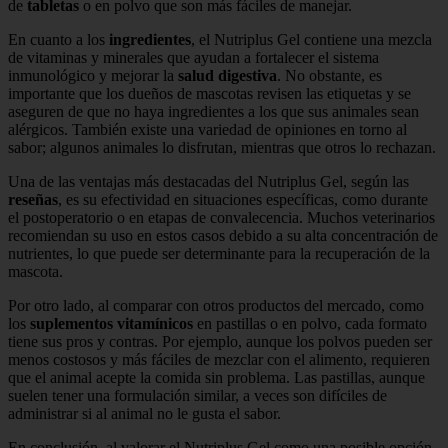
de
tabletas
o en polvo que son más fáciles de manejar.
En cuanto a los
ingredientes
, el Nutriplus Gel contiene una mezcla
de vitaminas y minerales que ayudan a fortalecer el sistema
inmunológico y mejorar la
salud digestiva
. No obstante, es
importante que los dueños de mascotas revisen las etiquetas y se
aseguren de que no haya ingredientes a los que sus animales sean
alérgicos. También existe una variedad de opiniones en torno al
sabor; algunos animales lo disfrutan, mientras que otros lo rechazan.
Una de las ventajas más destacadas del Nutriplus Gel, según las
reseñas
, es su efectividad en situaciones específicas, como durante
el postoperatorio o en etapas de convalecencia. Muchos veterinarios
recomiendan su uso en estos casos debido a su alta concentración de
nutrientes, lo que puede ser determinante para la recuperación de la
mascota.
Por otro lado, al comparar con otros productos del mercado, como
los
suplementos vitamínicos
en pastillas o en polvo, cada formato
tiene sus pros y contras. Por ejemplo, aunque los polvos pueden ser
menos costosos y más fáciles de mezclar con el alimento, requieren
que el animal acepte la comida sin problema. Las pastillas, aunque
suelen tener una formulación similar, a veces son difíciles de
administrar si al animal no le gusta el sabor.
En conclusión, al valorar el Nutriplus Gel como una posible opción