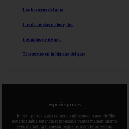
Los bostezos del gato.
Las distancias de los gatos
Los gatos de dEmo.
Trastornos en la higiene del gato
especiespro.es
Inicio
perros
gatos
comercio
alimentaci n
acuariofilia
acuarios
salud
tenencia responsable
ventas
mantenimiento
aves
marketing
bienestar
peque os mam feros
verano