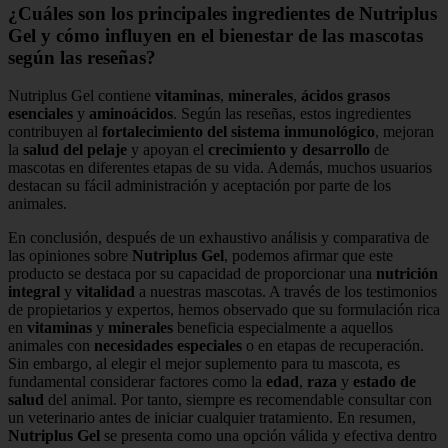
¿Cuáles son los principales ingredientes de Nutriplus
Gel y cómo influyen en el bienestar de las mascotas
según las reseñas?
Nutriplus Gel contiene
vitaminas
,
minerales
,
ácidos grasos
esenciales
y
aminoácidos
. Según las reseñas, estos ingredientes
contribuyen al
fortalecimiento del sistema inmunológico
, mejoran
la
salud del pelaje
y apoyan el
crecimiento y desarrollo
de
mascotas en diferentes etapas de su vida. Además, muchos usuarios
destacan su fácil administración y aceptación por parte de los
animales.
En conclusión, después de un exhaustivo análisis y comparativa de
las opiniones sobre
Nutriplus Gel
, podemos afirmar que este
producto se destaca por su capacidad de proporcionar una
nutrición
integral
y
vitalidad
a nuestras mascotas. A través de los testimonios
de propietarios y expertos, hemos observado que su formulación rica
en
vitaminas
y
minerales
beneficia especialmente a aquellos
animales con
necesidades especiales
o en etapas de recuperación.
Sin embargo, al elegir el mejor suplemento para tu mascota, es
fundamental considerar factores como la
edad
,
raza
y
estado de
salud
del animal. Por tanto, siempre es recomendable consultar con
un veterinario antes de iniciar cualquier tratamiento. En resumen,
Nutriplus Gel
se presenta como una opción válida y efectiva dentro