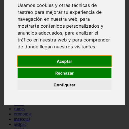
Usamos cookies y otras técnicas de
comportamiento
protagonistas
rastreo para mejorar tu experiencia de
reptiles
navegación en nuestra web, para
abandono
mostrarte contenidos personalizados y
adopci n
ferias
anuncios adecuados, para analizar el
higiene
tráfico en nuestra web y para comprender
snacks
de donde llegan nuestros visitantes.
acuario
iberzoo propet
comercios
Aceptar
estanques
viajar
conejos
Rechazar
cr a
navidad
Configurar
especies invasoras
terapia asistida
agua
peces
camas
econom a
mascotas
aedpac