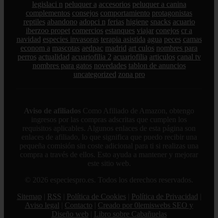
legislaci n
peluquer a
accesorios
peluquer a canina
complementos
consejos
comportamiento
protagonistas
reptiles
abandono
adopci n
ferias
higiene
snacks
acuario
iberzoo propet
comercios
estanques
viajar
conejos
cr a
navidad
especies invasoras
terapia asistida
agua
peces
camas
econom a
mascotas
aedpac
madrid
art culos
nombres para
perros
actualidad
acuariofilia 2
acuariofilia
articulos
canal tv
nombres para gatos
novedades
tablon de anuncios
uncategorized
zona pro
Aviso de afiliados
Como Afiliado de Amazon, obtengo
ingresos por las compras adscritas que cumplen los
requisitos aplicables. Algunos enlaces de esta página son
enlaces de afiliado, lo que significa que puedo recibir una
pequeña comisión sin coste adicional para ti si realizas una
compra a través de ellos. Esto ayuda a mantener y mejorar
este sitio web.
© 2026 especiespro.es. Todos los derechos reservados.
Sitemap
|
RSS
|
Política de Cookies
|
Política de Privacidad
|
Aviso legal
|
Contacto
|
Creado por 0lemiswebs SEO y
Diseño web
|
Libro sobre Cabañuelas