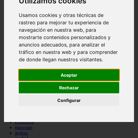
Utilizamos cookies
comportamiento
protagonistas
Usamos cookies y otras técnicas de
reptiles
abandono
rastreo para mejorar tu experiencia de
adopci n
navegación en nuestra web, para
ferias
mostrarte contenidos personalizados y
higiene
snacks
anuncios adecuados, para analizar el
acuario
tráfico en nuestra web y para comprender
iberzoo propet
de donde llegan nuestros visitantes.
comercios
estanques
viajar
Aceptar
conejos
cr a
Rechazar
navidad
especies invasoras
terapia asistida
Configurar
agua
peces
camas
econom a
mascotas
aedpac