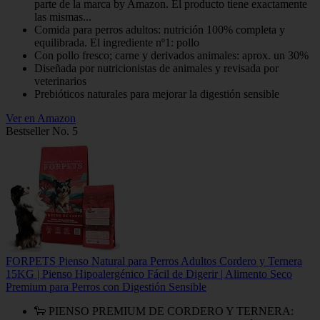
parte de la marca by Amazon. El producto tiene exactamente
las mismas...
Comida para perros adultos: nutrición 100% completa y
equilibrada. El ingrediente nº1: pollo
Con pollo fresco; carne y derivados animales: aprox. un 30%
Diseñada por nutricionistas de animales y revisada por
veterinarios
Prebióticos naturales para mejorar la digestión sensible
Ver en Amazon
Bestseller No. 5
FORPETS Pienso Natural para Perros Adultos Cordero y Ternera
15KG | Pienso Hipoalergénico Fácil de Digerir | Alimento Seco
Premium para Perros con Digestión Sensible
🐑 PIENSO PREMIUM DE CORDERO Y TERNERA: