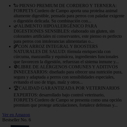
🐑 PIENSO PREMIUM DE CORDERO Y TERNERA:
FORPETS Cordero de Campo aporta una proteína animal
altamente digestible, pensada para perros con paladar exigente
o digestión delicada. Su combinación con...
🌿ALIMENTO HIPOALERGÉNICO PARA
DIGESTIONES SENSIBLES: elaborado sin gluten, sin
colorantes artificiales ni conservantes, este pienso es perfecto
para perros con intolerancias alimentarias o...
🌾CON ARROZ INTEGRAL Y BOOSTERS
NATURALES DE SALUD: fórmula enriquecida con
cúrcuma, manzanilla y equinácea, ingredientes funcionales
que favorecen la digestión, refuerzan el sistema inmune y...
🚫LIBRE DE ALÉRGENOS COMUNES Y ADITIVOS
INNECESARIOS: diseñado para ofrecer una nutrición pura,
segura y adaptada a perros con sensibilidades especiales,
evitando el uso de trigo, maíz y otros...
🏆CALIDAD GARANTIZADA POR VETERINARIOS
EXPERTOS: desarrollado bajo control veterinario,
FORPETS Cordero de Campo se presenta como una opción
premium que protege articulaciones, fortalece defensas y...
Ver en Amazon
Bestseller No. 6