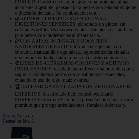
FORPETS Cordero de Campo aporta una proteína animal
altamente digestible, pensada para perros con paladar exigente
o digestión delicada. Su combinación con...
🌿ALIMENTO HIPOALERGÉNICO PARA
DIGESTIONES SENSIBLES: elaborado sin gluten, sin
colorantes artificiales ni conservantes, este pienso es perfecto
para perros con intolerancias alimentarias o...
🌾CON ARROZ INTEGRAL Y BOOSTERS
NATURALES DE SALUD: fórmula enriquecida con
cúrcuma, manzanilla y equinácea, ingredientes funcionales
que favorecen la digestión, refuerzan el sistema inmune y...
🚫LIBRE DE ALÉRGENOS COMUNES Y ADITIVOS
INNECESARIOS: diseñado para ofrecer una nutrición pura,
segura y adaptada a perros con sensibilidades especiales,
evitando el uso de trigo, maíz y otros...
🏆CALIDAD GARANTIZADA POR VETERINARIOS
EXPERTOS: desarrollado bajo control veterinario,
FORPETS Cordero de Campo se presenta como una opción
premium que protege articulaciones, fortalece defensas y...
Ver en Amazon
Bestseller No. 6