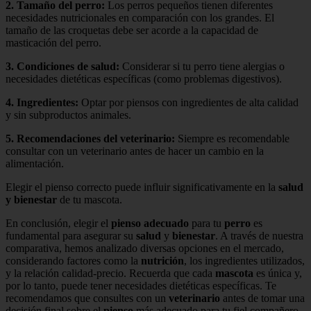
2.
Tamaño del perro
:
Los perros pequeños tienen diferentes
necesidades nutricionales en comparación con los grandes. El
tamaño de las croquetas debe ser acorde a la capacidad de
masticación del perro.
3.
Condiciones de salud
:
Considerar si tu perro tiene alergias o
necesidades dietéticas específicas (como problemas digestivos).
4.
Ingredientes
:
Optar por piensos con ingredientes de alta calidad
y sin subproductos animales.
5.
Recomendaciones del veterinario
:
Siempre es recomendable
consultar con un veterinario antes de hacer un cambio en la
alimentación.
Elegir el pienso correcto puede influir significativamente en la
salud
y bienestar
de tu mascota.
En conclusión, elegir el
pienso adecuado
para tu
perro
es
fundamental para asegurar su
salud
y
bienestar
. A través de nuestra
comparativa, hemos analizado diversas opciones en el mercado,
considerando factores como la
nutrición
, los ingredientes utilizados,
y la relación calidad-precio. Recuerda que cada
mascota
es única y,
por lo tanto, puede tener necesidades dietéticas específicas. Te
recomendamos que consultes con un
veterinario
antes de tomar una
decisión final sobre el
pienso
más adecuado para tu fiel compañero.