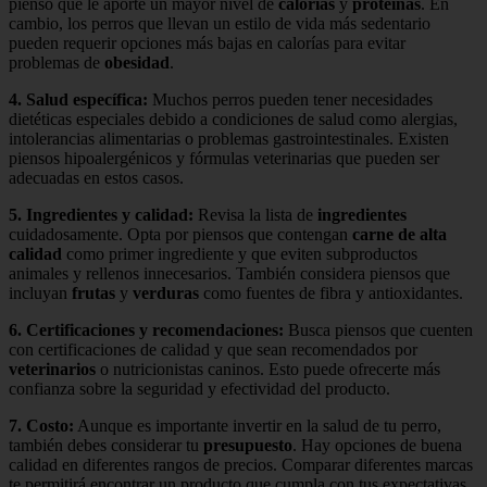
pienso que le aporte un mayor nivel de
calorías
y
proteínas
. En
cambio, los perros que llevan un estilo de vida más sedentario
pueden requerir opciones más bajas en calorías para evitar
problemas de
obesidad
.
4.
Salud específica
:
Muchos perros pueden tener necesidades
dietéticas especiales debido a condiciones de salud como alergias,
intolerancias alimentarias o problemas gastrointestinales. Existen
piensos hipoalergénicos y fórmulas veterinarias que pueden ser
adecuadas en estos casos.
5.
Ingredientes y calidad
:
Revisa la lista de
ingredientes
cuidadosamente. Opta por piensos que contengan
carne de alta
calidad
como primer ingrediente y que eviten subproductos
animales y rellenos innecesarios. También considera piensos que
incluyan
frutas
y
verduras
como fuentes de fibra y antioxidantes.
6.
Certificaciones y recomendaciones
:
Busca piensos que cuenten
con certificaciones de calidad y que sean recomendados por
veterinarios
o nutricionistas caninos. Esto puede ofrecerte más
confianza sobre la seguridad y efectividad del producto.
7.
Costo
:
Aunque es importante invertir en la salud de tu perro,
también debes considerar tu
presupuesto
. Hay opciones de buena
calidad en diferentes rangos de precios. Comparar diferentes marcas
te permitirá encontrar un producto que cumpla con tus expectativas