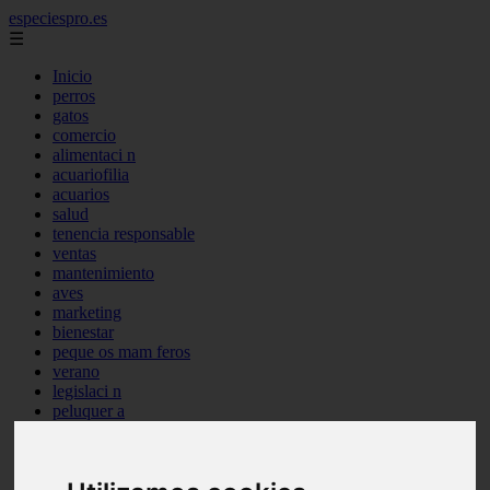
especiespro.es
☰
Inicio
perros
gatos
comercio
alimentaci n
acuariofilia
acuarios
salud
tenencia responsable
ventas
mantenimiento
aves
marketing
bienestar
peque os mam feros
verano
legislaci n
peluquer a
accesorios
peluquer a canina
complementos
consejos