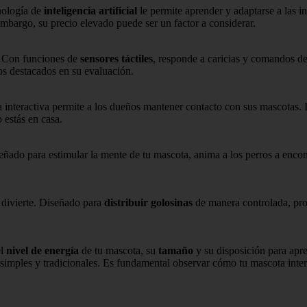
nología de
inteligencia artificial
le permite aprender y adaptarse a las i
bargo, su precio elevado puede ser un factor a considerar.
l. Con funciones de
sensores táctiles
, responde a caricias y comandos de
tos destacados en su evaluación.
ra interactiva permite a los dueños mantener contacto con sus mascotas.
 estás en casa.
eñado para estimular la mente de tu mascota, anima a los perros a encont
 divierte. Diseñado para
distribuir golosinas
de manera controlada, pro
el
nivel de energía
de tu mascota, su
tamaño
y su disposición para apr
imples y tradicionales. Es fundamental observar cómo tu mascota interac