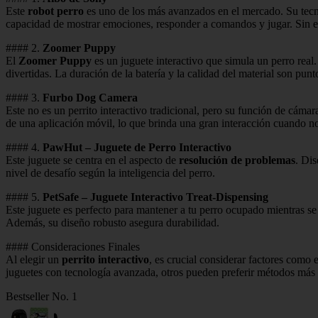
Este
robot perro
es uno de los más avanzados en el mercado. Su tec
capacidad de mostrar emociones, responder a comandos y jugar. Sin em
#### 2.
Zoomer Puppy
El
Zoomer Puppy
es un juguete interactivo que simula un perro rea
divertidas. La duración de la batería y la calidad del material son pun
#### 3.
Furbo Dog Camera
Este no es un perrito interactivo tradicional, pero su función de cáma
de una aplicación móvil, lo que brinda una gran interacción cuando no
#### 4.
PawHut – Juguete de Perro Interactivo
Este juguete se centra en el aspecto de
resolución de problemas
. Dis
nivel de desafío según la inteligencia del perro.
#### 5.
PetSafe – Juguete Interactivo Treat-Dispensing
Este juguete es perfecto para mantener a tu perro ocupado mientras se
Además, su diseño robusto asegura durabilidad.
#### Consideraciones Finales
Al elegir un
perrito interactivo
, es crucial considerar factores como 
juguetes con tecnología avanzada, otros pueden preferir métodos más s
Bestseller No. 1