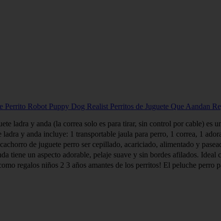
 Perrito Robot Puppy Dog Realist Perritos de Juguete Que Aandan R
 ladra y anda (la correa solo es para tirar, sin control por cable) es u
ra y anda incluye: 1 transportable jaula para perro, 1 correa, 1 adorab
horro de juguete perro ser cepillado, acariciado, alimentado y paseado.
tiene un aspecto adorable, pelaje suave y sin bordes afilados. Ideal c
mo regalos niños 2 3 años amantes de los perritos! El peluche perro par