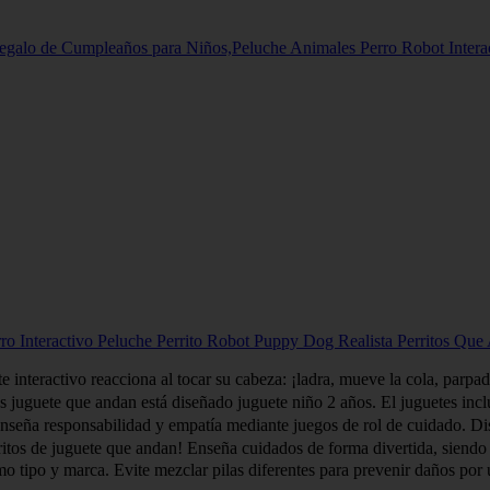
 Regalo de Cumpleaños para Niños,Peluche Animales Perro Robot Inte
ro Interactivo Peluche Perrito Robot Puppy Dog Realista Perritos Q
nteractivo reacciona al tocar su cabeza: ¡ladra, mueve la cola, parpad
juguete que andan está diseñado juguete niño 2 años. El juguetes incluy
eña responsabilidad y empatía mediante juegos de rol de cuidado. Dise
s de juguete que andan! Enseña cuidados de forma divertida, siendo un
mo tipo y marca. Evite mezclar pilas diferentes para prevenir daños por 