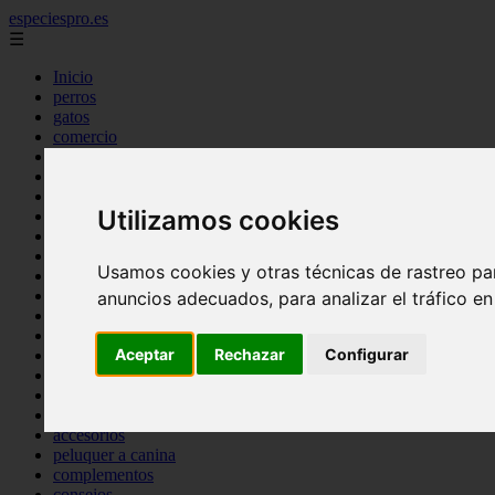
especiespro.es
☰
Inicio
perros
gatos
comercio
alimentaci n
acuariofilia
acuarios
Utilizamos cookies
salud
tenencia responsable
ventas
Usamos cookies y otras técnicas de rastreo pa
mantenimiento
aves
anuncios adecuados, para analizar el tráfico e
marketing
bienestar
Aceptar
Rechazar
Configurar
peque os mam feros
verano
legislaci n
peluquer a
accesorios
peluquer a canina
complementos
consejos