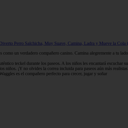
 Diverto Perro Salchicha, Muy Suave, Camina, Ladra y Mueve la Cola
es como un verdadero compañero canino. Camina alegremente a tu lado,
ntico teckel durante los paseos. A los niños les encantará escuchar su
os niños. ¡Y no olvides la correa incluida para paseos aún más realistas
 Waggles es el compañero perfecto para crecer, jugar y soñar