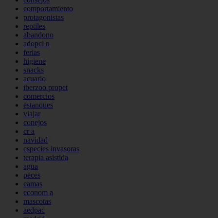
comportamiento
protagonistas
reptiles
abandono
adopci n
ferias
higiene
snacks
acuario
iberzoo propet
comercios
estanques
viajar
conejos
cr a
navidad
especies invasoras
terapia asistida
agua
peces
camas
econom a
mascotas
aedpac