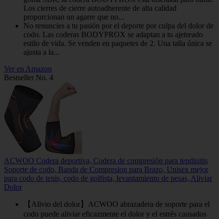
Los cierres de cierre autoadherente de alta calidad
proporcionan un agarre que no...
No renuncies a tu pasión por el deporte por culpa del dolor de
codo. Las coderas BODYPROX se adaptan a tu ajetreado
estilo de vida. Se venden en paquetes de 2. Una talla única se
ajusta a la...
Ver en Amazon
Bestseller No. 4
ACWOO Codera deportiva, Codera de compresión para tendinitis
Soporte de codo, Banda de Compresion para Brazo, Unisex mejor
para codo de tenis, codo de golfista, levantamiento de pesas, Aliviar
Dolor
【Alivio del dolor】ACWOO abrazadera de soporte para el
codo puede aliviar eficazmente el dolor y el estrés causados ​​