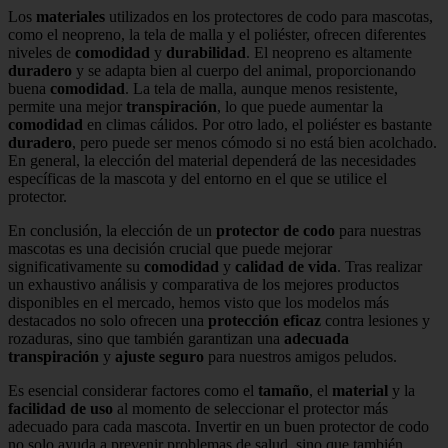
Los
materiales
utilizados en los protectores de codo para mascotas,
como el neopreno, la tela de malla y el poliéster, ofrecen diferentes
niveles de
comodidad
y
durabilidad
. El neopreno es altamente
duradero
y se adapta bien al cuerpo del animal, proporcionando
buena
comodidad
. La tela de malla, aunque menos resistente,
permite una mejor
transpiración
, lo que puede aumentar la
comodidad
en climas cálidos. Por otro lado, el poliéster es bastante
duradero
, pero puede ser menos cómodo si no está bien acolchado.
En general, la elección del material dependerá de las necesidades
específicas de la mascota y del entorno en el que se utilice el
protector.
En conclusión, la elección de un
protector de codo
para nuestras
mascotas es una decisión crucial que puede mejorar
significativamente su
comodidad
y
calidad de vida
. Tras realizar
un exhaustivo análisis y comparativa de los mejores productos
disponibles en el mercado, hemos visto que los modelos más
destacados no solo ofrecen una
protección eficaz
contra lesiones y
rozaduras, sino que también garantizan una
adecuada
transpiración
y
ajuste seguro
para nuestros amigos peludos.
Es esencial considerar factores como el
tamaño
, el
material
y la
facilidad de uso
al momento de seleccionar el protector más
adecuado para cada mascota. Invertir en un buen protector de codo
no solo ayuda a prevenir problemas de salud, sino que también