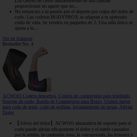
Los cierres de cierre autoadherente de alta calidad
proporcionan un agarre que no...
No renuncies a tu pasión por el deporte por culpa del dolor de
codo. Las coderas BODYPROX se adaptan a tu ajetreado
estilo de vida. Se venden en paquetes de 2. Una talla única se
ajusta a la...
Ver en Amazon
Bestseller No. 4
ACWOO Codera deportiva, Codera de compresión para tendinitis
Soporte de codo, Banda de Compresion para Brazo, Unisex mejor
para codo de tenis, codo de golfista, levantamiento de pesas, Aliviar
Dolor
【Alivio del dolor】ACWOO abrazadera de soporte para el
codo puede aliviar eficazmente el dolor y el estrés causados ​​
por la artritis, la contusión ósea, la osteoporosis, las lesiones y