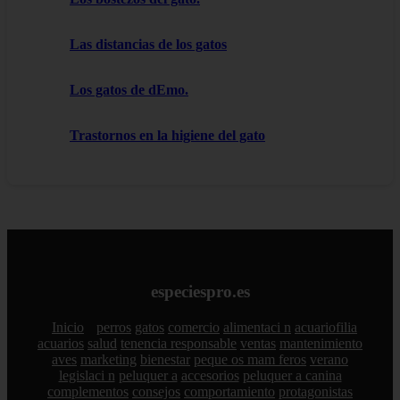
Las distancias de los gatos
Los gatos de dEmo.
Trastornos en la higiene del gato
especiespro.es
Inicio
perros
gatos
comercio
alimentaci n
acuariofilia
acuarios
salud
tenencia responsable
ventas
mantenimiento
aves
marketing
bienestar
peque os mam feros
verano
legislaci n
peluquer a
accesorios
peluquer a canina
complementos
consejos
comportamiento
protagonistas