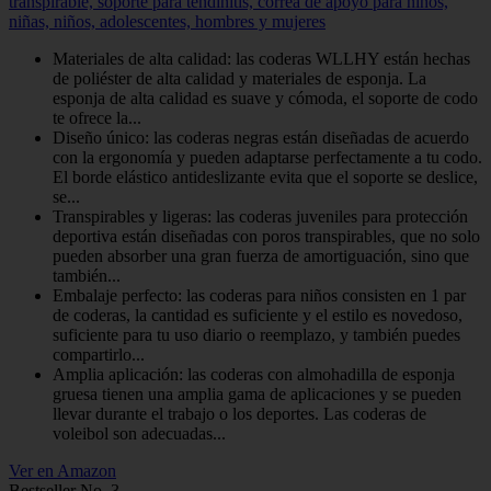
transpirable, soporte para tendinitis, correa de apoyo para niños,
niñas, niños, adolescentes, hombres y mujeres
Materiales de alta calidad: las coderas WLLHY están hechas
de poliéster de alta calidad y materiales de esponja. La
esponja de alta calidad es suave y cómoda, el soporte de codo
te ofrece la...
Diseño único: las coderas negras están diseñadas de acuerdo
con la ergonomía y pueden adaptarse perfectamente a tu codo.
El borde elástico antideslizante evita que el soporte se deslice,
se...
Transpirables y ligeras: las coderas juveniles para protección
deportiva están diseñadas con poros transpirables, que no solo
pueden absorber una gran fuerza de amortiguación, sino que
también...
Embalaje perfecto: las coderas para niños consisten en 1 par
de coderas, la cantidad es suficiente y el estilo es novedoso,
suficiente para tu uso diario o reemplazo, y también puedes
compartirlo...
Amplia aplicación: las coderas con almohadilla de esponja
gruesa tienen una amplia gama de aplicaciones y se pueden
llevar durante el trabajo o los deportes. Las coderas de
voleibol son adecuadas...
Ver en Amazon
Bestseller No. 3