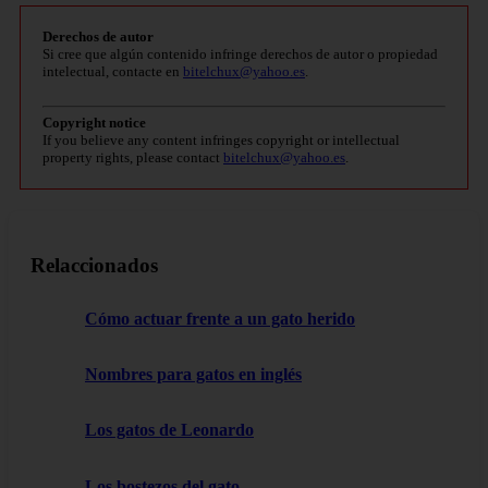
Derechos de autor
Si cree que algún contenido infringe derechos de autor o propiedad
intelectual, contacte en
bitelchux@yahoo.es
.
Copyright notice
If you believe any content infringes copyright or intellectual
property rights, please contact
bitelchux@yahoo.es
.
Relaccionados
Cómo actuar frente a un gato herido
Nombres para gatos en inglés
Los gatos de Leonardo
Los bostezos del gato.