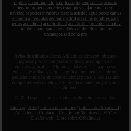
reptiles
abandono
adopci n
ferias
higiene
snacks
acuario
iberzoo propet
comercios
estanques
viajar
conejos
cr a
navidad
especies invasoras
terapia asistida
agua
peces
camas
econom a
mascotas
aedpac
madrid
art culos
nombres para
perros
actualidad
acuariofilia 2
acuariofilia
articulos
canal tv
nombres para gatos
novedades
tablon de anuncios
uncategorized
zona pro
Aviso de afiliados
Como Afiliado de Amazon, obtengo
ingresos por las compras adscritas que cumplen los
requisitos aplicables. Algunos enlaces de esta página son
enlaces de afiliado, lo que significa que puedo recibir una
pequeña comisión sin coste adicional para ti si realizas una
compra a través de ellos. Esto ayuda a mantener y mejorar
este sitio web.
© 2026 especiespro.es. Todos los derechos reservados.
Sitemap
|
RSS
|
Política de Cookies
|
Política de Privacidad
|
Aviso legal
|
Contacto
|
Creado por 0lemiswebs SEO y
Diseño web
|
Libro sobre Cabañuelas