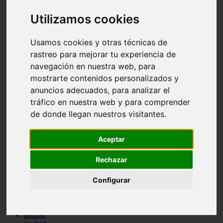
comportamiento
Utilizamos cookies
protagonistas
reptiles
abandono
Usamos cookies y otras técnicas de
adopci n
rastreo para mejorar tu experiencia de
ferias
higiene
navegación en nuestra web, para
snacks
mostrarte contenidos personalizados y
acuario
anuncios adecuados, para analizar el
iberzoo propet
comercios
tráfico en nuestra web y para comprender
estanques
de donde llegan nuestros visitantes.
viajar
conejos
cr a
Aceptar
navidad
especies invasoras
Rechazar
terapia asistida
agua
peces
Configurar
camas
econom a
mascotas
aedpac