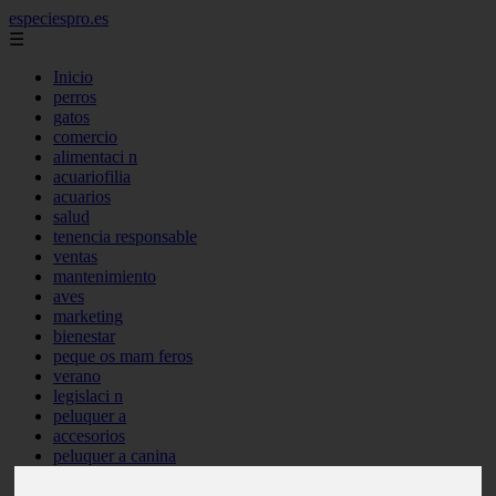
especiespro.es
☰
Inicio
perros
gatos
comercio
alimentaci n
acuariofilia
acuarios
salud
tenencia responsable
ventas
mantenimiento
aves
marketing
bienestar
peque os mam feros
verano
legislaci n
peluquer a
accesorios
peluquer a canina
complementos
consejos