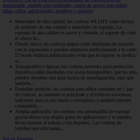
transpirable, soporte para tendinitis, correa de apoyo para niños,
niñas, niños, adolescentes, hombres y mujeres
Materiales de alta calidad: las coderas WLLHY están hechas
de poliéster de alta calidad y materiales de esponja. La
esponja de alta calidad es suave y cómoda, el soporte de codo
te ofrece la...
Diseño único: las coderas negras están diseñadas de acuerdo
con la ergonomía y pueden adaptarse perfectamente a tu codo.
El borde elástico antideslizante evita que el soporte se deslice,
se...
Transpirables y ligeras: las coderas juveniles para protección
deportiva están diseñadas con poros transpirables, que no solo
pueden absorber una gran fuerza de amortiguación, sino que
también...
Embalaje perfecto: las coderas para niños consisten en 1 par
de coderas, la cantidad es suficiente y el estilo es novedoso,
suficiente para tu uso diario o reemplazo, y también puedes
compartirlo...
Amplia aplicación: las coderas con almohadilla de esponja
gruesa tienen una amplia gama de aplicaciones y se pueden
llevar durante el trabajo o los deportes. Las coderas de
voleibol son adecuadas...
Ver en Amazon