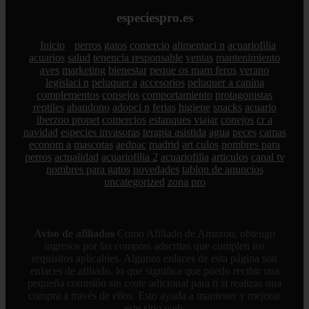
especiespro.es
Inicio
perros
gatos
comercio
alimentaci n
acuariofilia
acuarios
salud
tenencia responsable
ventas
mantenimiento
aves
marketing
bienestar
peque os mam feros
verano
legislaci n
peluquer a
accesorios
peluquer a canina
complementos
consejos
comportamiento
protagonistas
reptiles
abandono
adopci n
ferias
higiene
snacks
acuario
iberzoo propet
comercios
estanques
viajar
conejos
cr a
navidad
especies invasoras
terapia asistida
agua
peces
camas
econom a
mascotas
aedpac
madrid
art culos
nombres para
perros
actualidad
acuariofilia 2
acuariofilia
articulos
canal tv
nombres para gatos
novedades
tablon de anuncios
uncategorized
zona pro
Aviso de afiliados
Como Afiliado de Amazon, obtengo
ingresos por las compras adscritas que cumplen los
requisitos aplicables. Algunos enlaces de esta página son
enlaces de afiliado, lo que significa que puedo recibir una
pequeña comisión sin coste adicional para ti si realizas una
compra a través de ellos. Esto ayuda a mantener y mejorar
este sitio web.