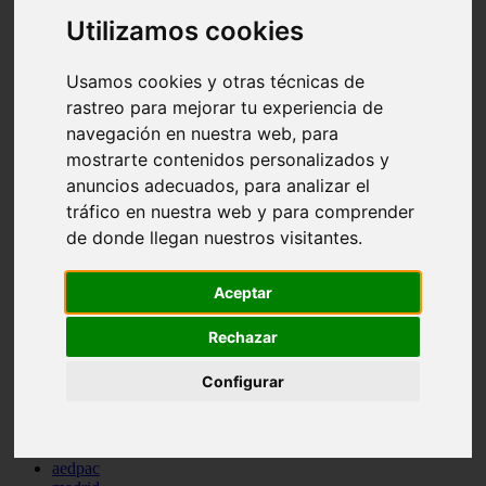
comportamiento
Utilizamos cookies
protagonistas
reptiles
abandono
Usamos cookies y otras técnicas de
adopci n
rastreo para mejorar tu experiencia de
ferias
navegación en nuestra web, para
higiene
snacks
mostrarte contenidos personalizados y
acuario
anuncios adecuados, para analizar el
iberzoo propet
tráfico en nuestra web y para comprender
comercios
estanques
de donde llegan nuestros visitantes.
viajar
conejos
cr a
Aceptar
navidad
especies invasoras
Rechazar
terapia asistida
agua
Configurar
peces
camas
econom a
mascotas
aedpac