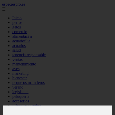
especiespro.es
☰
Inicio
perros
gatos
comercio
alimentaci n
acuariofilia
acuarios
salud
tenencia responsable
ventas
mantenimiento
aves
marketing
bienestar
peque os mam feros
verano
legislaci n
peluquer a
accesorios
peluquer a canina
complementos
consejos