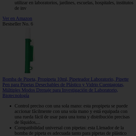
utilizar en laboratorios, jardines, escuelas, hospitales, institutos
de inv
Ver en Amazon
Bestseller No. 6
Bomba de Pipeta, Propipeta 10ml, Pipeteador Laboratorio, Pipette
Pen para Pipetas Desechables de Plástico y Vidrio Cuentagotas,
Múltiples Modos Drenaje para Investigación de Laboratorio,
Biotecnología
Control preciso con una sola mano: esta propipeta se puede
accionar fácilmente con una sola mano y está equipada con
una rueda fácil de usar para una toma y distribución precisas
de líquidos,...
Compatibilidad universal con pipetas: esta Llenador de la
bomba de pipeta es adecuada tanto para pipetas de plástico