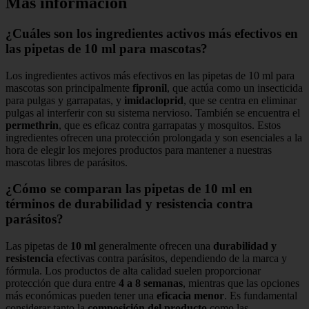
Más información
¿Cuáles son los ingredientes activos más efectivos en
las pipetas de 10 ml para mascotas?
Los ingredientes activos más efectivos en las pipetas de 10 ml para
mascotas son principalmente
fipronil
, que actúa como un insecticida
para pulgas y garrapatas, y
imidacloprid
, que se centra en eliminar
pulgas al interferir con su sistema nervioso. También se encuentra el
permethrin
, que es eficaz contra garrapatas y mosquitos. Estos
ingredientes ofrecen una protección prolongada y son esenciales a la
hora de elegir los mejores productos para mantener a nuestras
mascotas libres de parásitos.
¿Cómo se comparan las pipetas de 10 ml en
términos de durabilidad y resistencia contra
parásitos?
Las pipetas de
10 ml
generalmente ofrecen una
durabilidad y
resistencia
efectivas contra parásitos, dependiendo de la marca y
fórmula. Los productos de alta calidad suelen proporcionar
protección que dura entre
4 a 8 semanas
, mientras que las opciones
más económicas pueden tener una
eficacia menor
. Es fundamental
considerar tanto la
composición del producto
como las