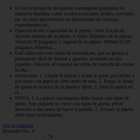
El uso principal de las pipetas cuentagotas graduadas es
transferir líquidos, como aceites esenciales, ácidos, solventes,
etc. Es muy aprovechado en laboratorios de ciencias,
experimentos de...
Especificación: Capacidad de la pipeta: 10ml; Escala de
división mínima de la pipeta: 0,10ml; Diámetro de la pipeta:
10mm/0,39 pulgadas; Longitud de la pipeta: 330mm/12,99
pulgadas; Material:...
Está elaborado con vidrio de borosilicato, que es grueso y
persistente, fácil de limpiar y guardar, avalando un uso
repetido. Además, el material de vidrio de borosilicato resiste
la alta...
Instrucción: 1. Limpie la pipeta y seque la punta por dentro y
por fuera con papel de filtro antes de usar; 2. Ponga la funda
de goma en la boca de la pipeta y fíjela; 3. Sitúe la pipeta en
el...
NOTA: 1. La pipeta cuentagotas debe usarse con tapas de
goma. Este paquete no viene con tapas de goma, preste
atención a esto antes de hacer el pedido. 2. Al usar, la pipeta
debe estar verticalmente...
Ver en Amazon
Bestseller No. 4