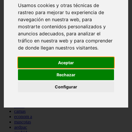
Usamos cookies y otras técnicas de
comportamiento
protagonistas
rastreo para mejorar tu experiencia de
reptiles
navegación en nuestra web, para
abandono
mostrarte contenidos personalizados y
adopci n
ferias
anuncios adecuados, para analizar el
higiene
tráfico en nuestra web y para comprender
snacks
de donde llegan nuestros visitantes.
acuario
iberzoo propet
comercios
Aceptar
estanques
viajar
conejos
Rechazar
cr a
navidad
Configurar
especies invasoras
terapia asistida
agua
peces
camas
econom a
mascotas
aedpac