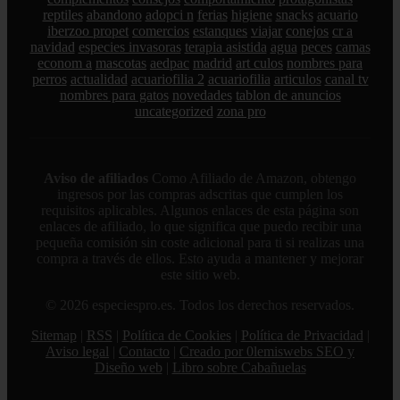
reptiles
abandono
adopci n
ferias
higiene
snacks
acuario
iberzoo propet
comercios
estanques
viajar
conejos
cr a
navidad
especies invasoras
terapia asistida
agua
peces
camas
econom a
mascotas
aedpac
madrid
art culos
nombres para
perros
actualidad
acuariofilia 2
acuariofilia
articulos
canal tv
nombres para gatos
novedades
tablon de anuncios
uncategorized
zona pro
Aviso de afiliados
Como Afiliado de Amazon, obtengo
ingresos por las compras adscritas que cumplen los
requisitos aplicables. Algunos enlaces de esta página son
enlaces de afiliado, lo que significa que puedo recibir una
pequeña comisión sin coste adicional para ti si realizas una
compra a través de ellos. Esto ayuda a mantener y mejorar
este sitio web.
© 2026 especiespro.es. Todos los derechos reservados.
Sitemap
|
RSS
|
Política de Cookies
|
Política de Privacidad
|
Aviso legal
|
Contacto
|
Creado por 0lemiswebs SEO y
Diseño web
|
Libro sobre Cabañuelas