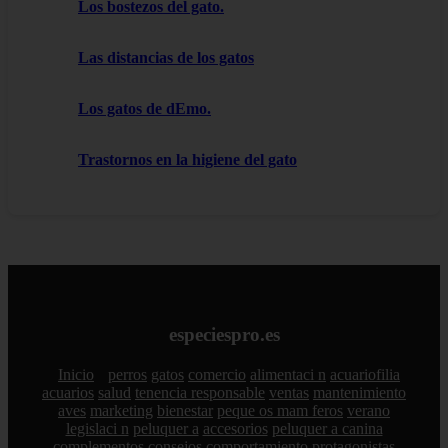
Los bostezos del gato.
Las distancias de los gatos
Los gatos de dEmo.
Trastornos en la higiene del gato
especiespro.es
Inicio
perros
gatos
comercio
alimentaci n
acuariofilia
acuarios
salud
tenencia responsable
ventas
mantenimiento
aves
marketing
bienestar
peque os mam feros
verano
legislaci n
peluquer a
accesorios
peluquer a canina
complementos
consejos
comportamiento
protagonistas