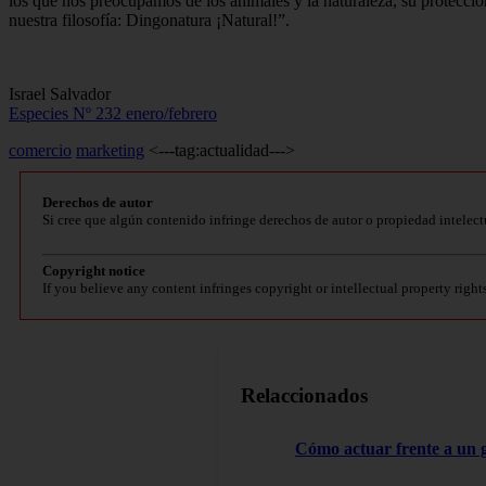
los que nos preocupamos de los animales y la naturaleza, su protecció
nuestra filosofía: Dingonatura ¡Natural!”.
Israel Salvador
Especies Nº 232 enero/febrero
comercio
marketing
<---tag:actualidad--->
Derechos de autor
Si cree que algún contenido infringe derechos de autor o propiedad intelect
Copyright notice
If you believe any content infringes copyright or intellectual property right
Relaccionados
Cómo actuar frente a un 