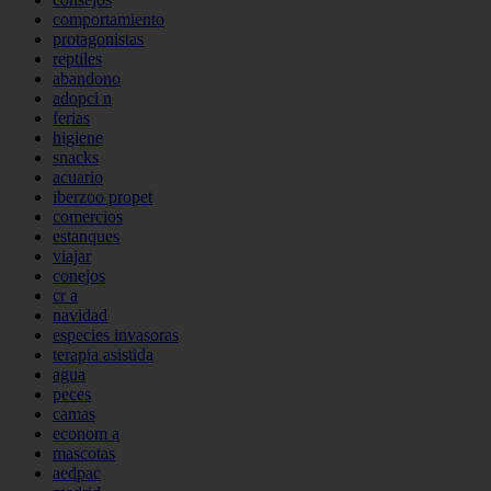
comportamiento
protagonistas
reptiles
abandono
adopci n
ferias
higiene
snacks
acuario
iberzoo propet
comercios
estanques
viajar
conejos
cr a
navidad
especies invasoras
terapia asistida
agua
peces
camas
econom a
mascotas
aedpac