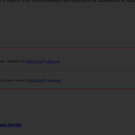
n y respeto. Este reconocimiento nos reafirma en la importancia de segu
ual, contacte en
bitelchux@yahoo.es
.
s, please contact
bitelchux@yahoo.es
.
gato herido