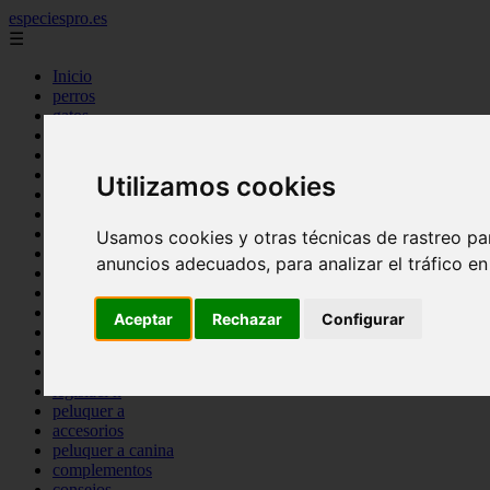
especiespro.es
☰
Inicio
perros
gatos
comercio
alimentaci n
acuariofilia
Utilizamos cookies
acuarios
salud
tenencia responsable
Usamos cookies y otras técnicas de rastreo pa
ventas
anuncios adecuados, para analizar el tráfico e
mantenimiento
aves
marketing
Aceptar
Rechazar
Configurar
bienestar
peque os mam feros
verano
legislaci n
peluquer a
accesorios
peluquer a canina
complementos
consejos