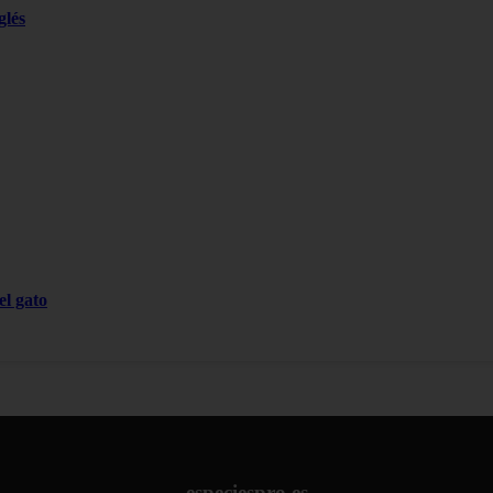
glés
el gato
especiespro.es