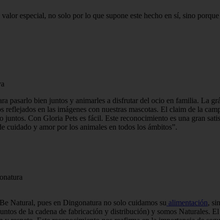
alor especial, no solo por lo que supone este hecho en sí, sino porque a
va
a pasarlo bien juntos y animarles a disfrutar del ocio en familia. La gr
s reflejados en las imágenes con nuestras mascotas. El claim de la cam
 juntos. Con Gloria Pets es fácil. Este reconocimiento es una gran sati
 de cuidado y amor por los animales en todos los ámbitos”.
onatura
& Be Natural, pues en Dingonatura no solo cuidamos su
alimentación
, s
untos de la cadena de fabricación y distribución) y somos Naturales. El