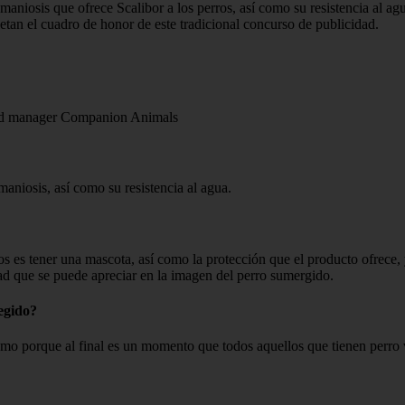
shmaniosis que ofrece Scalibor a los perros, así como su resistencia al a
an el cuadro de honor de este tradicional concurso de publicidad.
and manager Companion Animals
hmaniosis, así como su resistencia al agua.
os es tener una mascota, así como la protección que el producto ofrece
idad que se puede apreciar en la imagen del perro sumergido.
legido?
como porque al final es un momento que todos aquellos que tienen perro