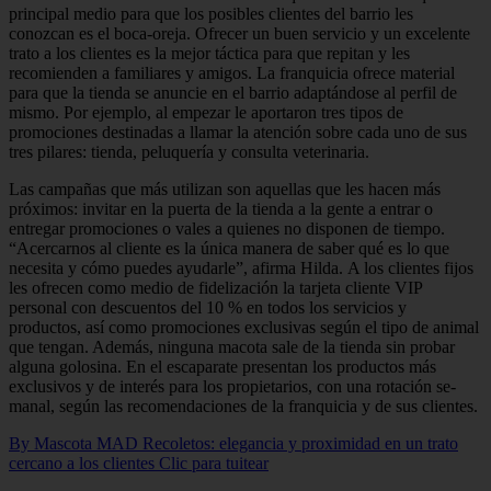
principal medio para que los posibles clientes del barrio les
conozcan es el boca-oreja. Ofrecer un buen servicio y un excelen­te
trato a los clientes es la mejor táctica para que repitan y les
recomienden a familiares y amigos. La franquicia ofrece material
para que la tienda se anuncie en el barrio adaptándose al perfil de
mismo. Por ejemplo, al empezar le aportaron tres tipos de
promociones destinadas a lla­mar la atención sobre cada uno de sus
tres pilares: tienda, peluquería y consul­ta veterinaria.
Las campañas que más utilizan son aquellas que les hacen más
próximos: invitar en la puerta de la tienda a la gente a entrar o
entregar promociones o vales a quienes no disponen de tiem­po.
“Acercarnos al cliente es la única manera de saber qué es lo que
necesita y cómo puedes ayudarle”, afirma Hilda. A los clientes fijos
les ofrecen como medio de fidelización la tarjeta cliente VIP
personal con descuentos del 10 % en todos los servicios y
productos, así como promociones exclusivas según el tipo de animal
que tengan. Además, ninguna macota sale de la tienda sin probar
alguna golosina. En el escaparate presentan los pro­ductos más
exclusivos y de interés para los propietarios, con una rotación se­
manal, según las recomendaciones de la franquicia y de sus clientes.
By Mascota MAD Recoletos: elegancia y proximidad en un trato
cercano a los clientes
Clic para tuitear