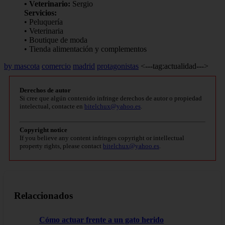
• Veterinario:
Sergio
Servicios:
• Peluquería
• Veterinaria
• Boutique de moda
• Tienda alimentación y complementos
by mascota
comercio
madrid
protagonistas
<---tag:actualidad--->
Derechos de autor
Si cree que algún contenido infringe derechos de autor o propiedad
intelectual, contacte en
bitelchux@yahoo.es
.
Copyright notice
If you believe any content infringes copyright or intellectual
property rights, please contact
bitelchux@yahoo.es
.
Relaccionados
Cómo actuar frente a un gato herido