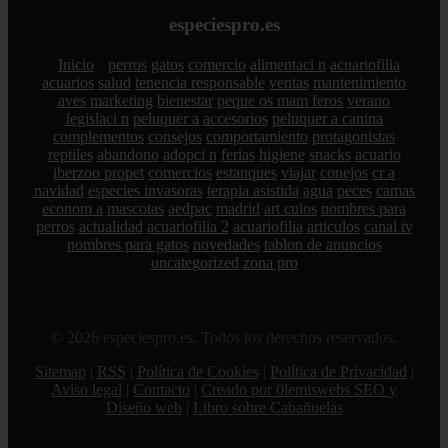
especiespro.es
Inicio
perros
gatos
comercio
alimentaci n
acuariofilia
acuarios
salud
tenencia responsable
ventas
mantenimiento
aves
marketing
bienestar
peque os mam feros
verano
legislaci n
peluquer a
accesorios
peluquer a canina
complementos
consejos
comportamiento
protagonistas
reptiles
abandono
adopci n
ferias
higiene
snacks
acuario
iberzoo propet
comercios
estanques
viajar
conejos
cr a
navidad
especies invasoras
terapia asistida
agua
peces
camas
econom a
mascotas
aedpac
madrid
art culos
nombres para
perros
actualidad
acuariofilia 2
acuariofilia
articulos
canal tv
nombres para gatos
novedades
tablon de anuncios
uncategorized
zona pro
© 2026 especiespro.es. Todos los derechos reservados.
Sitemap
|
RSS
|
Política de Cookies
|
Política de Privacidad
|
Aviso legal
|
Contacto
|
Creado por 0lemiswebs SEO y
Diseño web
|
Libro sobre Cabañuelas