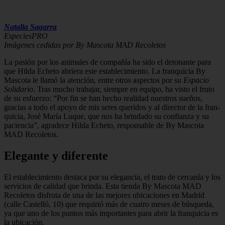
Natalia Sagarra
EspeciesPRO
Imágenes cedidas por By Mascota MAD Recoletos
La pasión por los animales de com­pañía ha sido el detonante para
que Hilda Echeto abriera este establecimiento. La fran­quicia By
Mascota le llamó la atención, entre otros aspectos por su
Espacio
Solidario
. Tras mucho trabajar, siempre en equi­po, ha visto el fruto
de su esfuerzo: “Por fin se han hecho realidad nuestros sueños,
gracias a todo el apoyo de mis seres queridos y al director de la fran­
quicia, José María Luque, que nos ha brindado su confianza y su
paciencia”, agradece Hilda Echeto, responsable de By Mascota
MAD Recoletos.
Elegante y diferente
El estableci­miento destaca por su elegancia, el trato de cercanía y los
servicios de calidad que brinda. Esta tienda By Mascota MAD
Recole­tos disfruta de una de las mejores ubi­caciones en Madrid
(calle Castelló, 10) que requirió más de cuatro meses de búsqueda,
ya que uno de los puntos más importantes para abrir la franqui­cia es
la ubicación.