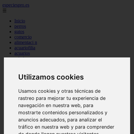
especiespro.es
☰
Inicio
perros
gatos
comercio
alimentaci n
acuariofilia
acuarios
salud
tenencia responsable
ventas
mantenimiento
Utilizamos cookies
aves
marketing
Usamos cookies y otras técnicas de
bienestar
peque os mam feros
rastreo para mejorar tu experiencia de
verano
navegación en nuestra web, para
legislaci n
mostrarte contenidos personalizados y
peluquer a
accesorios
anuncios adecuados, para analizar el
peluquer a canina
tráfico en nuestra web y para comprender
complementos
consejos