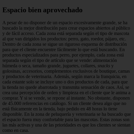
Espacio bien aprovechado
A pesar de no disponer de un espa­cio excesivamente grande, se ha
bus­cado la mejor distribución para crear espacios abiertos al público
y de fácil acceso. Cada zona está separada según el tipo de mascota
al que van dirigidos los productos: perro, gato, roedor, pá­jaro, etc.
Dentro de cada zona se sigue un riguroso esquema de distribución
para que el cliente encuentre fácilmen­te lo que está buscando. En
productos especializados para pe­rro, por ejemplo, cada zona está
sepa­rada según el tipo de artículo que se vende: alimentación
húmeda o seca, ta­maño grande, juguetes, collares,
snacks
y
golosinas, accesorios, complementos exclusivos de boutique, camas
y pro­ductos de veterinaria. Además, según marca la franquicia, en
cada estante solo se incluye uno o dos productos de cada, para que
la tienda no quede abarrotada y transmi­ta sensación de caos. Así, se
crea una percepción de orden y limpieza en el cliente que le anima a
comprar. Y si se vende, se repone al instante. No obs­tante, disponen
de 45.000 referencias en catálogo. Si un cliente desea algo que no
está físicamente en la tienda, bajo pedido en 48 horas lo tiene
disponible. En la zona de peluquería y veterina­ria se ha buscado que
el espacio fue­ra muy confortable para las mascotas. Estas zonas son
las más activas y una de las prioridades es que los clientes se sientan
como en casa.