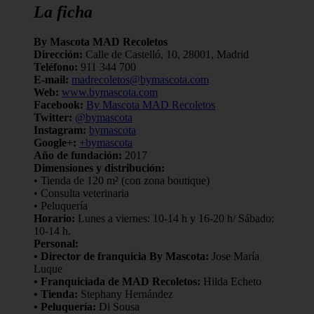
La ficha
By Mascota MAD Recoletos
Dirección:
Calle de Castelló, 10, 28001, Madrid
Teléfono:
911 344 700
E-mail:
madrecoletos@bymascota.com
Web:
www.bymascota.com
Facebook:
By Mascota MAD Recoletos
Twitter:
@bymascota
Instagram:
bymascota
Google+:
+bymascota
Año de fundación:
2017
Dimensiones y distribución:
• Tienda de 120 m² (con zona boutique)
• Consulta veterinaria
• Peluquería
Horario:
Lunes a viernes: 10-14 h y 16-20 h/ Sábado:
10-14 h.
Personal:
• Director de franquicia By Mascota:
Jose María
Luque
• Franquiciada de MAD Recoletos:
Hilda Echeto
• Tienda:
Stephany Hernández
• Peluquería:
Di Sousa