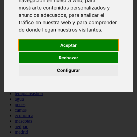
navegación en nuestra web, para
protagonistas
mostrarte contenidos personalizados y
reptiles
anuncios adecuados, para analizar el
abandono
adopci n
tráfico en nuestra web y para comprender
ferias
de donde llegan nuestros visitantes.
higiene
snacks
acuario
Aceptar
iberzoo propet
comercios
Rechazar
estanques
viajar
Configurar
conejos
cr a
navidad
especies invasoras
terapia asistida
agua
peces
camas
econom a
mascotas
aedpac
madrid