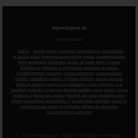
especiespro.es
especiespro.es
Inicio
perros
gatos
comercio
alimentaci n
acuariofilia
acuarios
salud
tenencia responsable
ventas
mantenimiento
aves
marketing
bienestar
peque os mam feros
verano
legislaci n
peluquer a
accesorios
peluquer a canina
complementos
consejos
comportamiento
protagonistas
reptiles
abandono
adopci n
ferias
higiene
snacks
acuario
iberzoo propet
comercios
estanques
viajar
conejos
cr a
navidad
especies invasoras
terapia asistida
agua
peces
camas
econom a
mascotas
aedpac
madrid
art culos
nombres para
perros
actualidad
acuariofilia 2
acuariofilia
articulos
canal tv
nombres para gatos
novedades
tablon de anuncios
uncategorized
zona pro
© 2026 especiespro.es. Todos los derechos reservados.