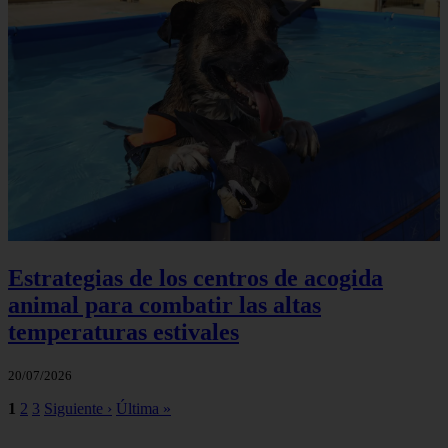
Estrategias de los centros de acogida
animal para combatir las altas
temperaturas estivales
20/07/2026
1
2
3
Siguiente ›
Última »