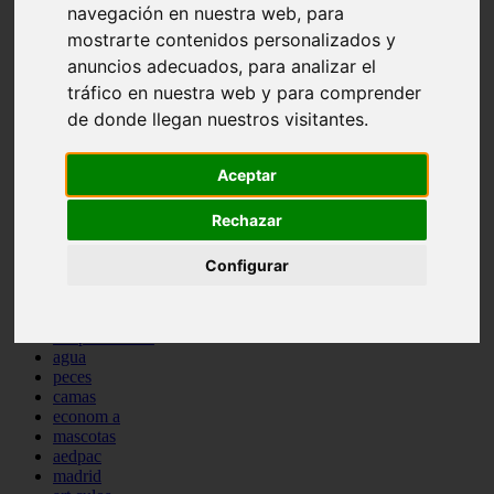
navegación en nuestra web, para
protagonistas
mostrarte contenidos personalizados y
reptiles
abandono
anuncios adecuados, para analizar el
adopci n
tráfico en nuestra web y para comprender
ferias
de donde llegan nuestros visitantes.
higiene
snacks
acuario
Aceptar
iberzoo propet
comercios
estanques
Rechazar
viajar
conejos
Configurar
cr a
navidad
especies invasoras
terapia asistida
agua
peces
camas
econom a
mascotas
aedpac
madrid