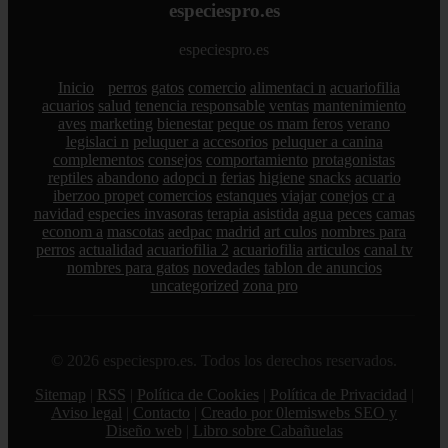
especiespro.es
especiespro.es
Inicio
perros
gatos
comercio
alimentaci n
acuariofilia
acuarios
salud
tenencia responsable
ventas
mantenimiento
aves
marketing
bienestar
peque os mam feros
verano
legislaci n
peluquer a
accesorios
peluquer a canina
complementos
consejos
comportamiento
protagonistas
reptiles
abandono
adopci n
ferias
higiene
snacks
acuario
iberzoo propet
comercios
estanques
viajar
conejos
cr a
navidad
especies invasoras
terapia asistida
agua
peces
camas
econom a
mascotas
aedpac
madrid
art culos
nombres para
perros
actualidad
acuariofilia 2
acuariofilia
articulos
canal tv
nombres para gatos
novedades
tablon de anuncios
uncategorized
zona pro
© 2026 especiespro.es. Todos los derechos reservados.
Sitemap
|
RSS
|
Política de Cookies
|
Política de Privacidad
|
Aviso legal
|
Contacto
|
Creado por 0lemiswebs SEO y
Diseño web
|
Libro sobre Cabañuelas