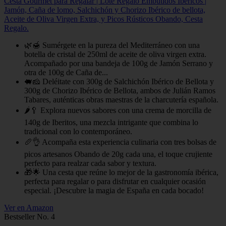
Cesta Gourmet para Regalar | Lote Regalo Embutidos Ibéricos |
Jamón, Caña de lomo, Salchichón y Chorizo Ibérico de bellota,
Aceite de Oliva Virgen Extra, y Picos Rústicos Obando, Cesta
Regalo.
🌿🍯 Sumérgete en la pureza del Mediterráneo con una
botella de cristal de 250ml de aceite de oliva virgen extra.
Acompañado por una bandeja de 100g de Jamón Serrano y
otra de 100g de Caña de...
🐖🧀 Deléitate con 300g de Salchichón Ibérico de Bellota y
300g de Chorizo Ibérico de Bellota, ambos de Julián Ramos
Tabares, auténticas obras maestras de la charcutería española.
🌶️🥄 Explora nuevos sabores con una crema de morcilla de
140g de Iberitos, una mezcla intrigante que combina lo
tradicional con lo contemporáneo.
🥖👌 Acompaña esta experiencia culinaria con tres bolsas de
picos artesanos Obando de 20g cada una, el toque crujiente
perfecto para realzar cada sabor y textura.
🎁🌟 Una cesta que reúne lo mejor de la gastronomía ibérica,
perfecta para regalar o para disfrutar en cualquier ocasión
especial. ¡Descubre la magia de España en cada bocado!
Ver en Amazon
Bestseller No. 4