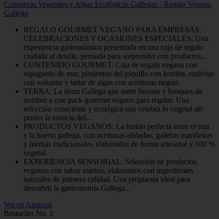
Conservas Vegetales y Algas Ecológicas Gallegas - Regalo Vegano
Gallego
REGALO GOURMET VEGANO PARA EMPRESAS,
CELEBRACIONES Y OCASIONES ESPECIALES: Una
experiencia gastronómica presentada en una caja de regalo
cuidada al detalle, pensada para sorprender con productos...
CONTENIDO GOURMET: Caja de regalo vegana con
espaguetis de mar, pimientos del piquillo con kombu, endivias
con wakame y tartar de algas con aceitunas negras.
TERRA: La tierra Gallega que nutre huertas y bosques da
nombre a este pack gourmet vegano para regalar. Una
selección consciente y ecológica que celebra lo vegetal sin
perder la esencia del...
PRODUCTOS VEGANOS: La fusión perfecta entre el mar
y la huerta gallega, con aceitunas aliñadas, galletas mariñeiras
y hierbas tradicionales, elaborados de forma artesanal y 100 %
vegetal.
EXPERIENCIA SENSORIAL: Selección de productos
veganos con sabor marino, elaborados con ingredientes
naturales de primera calidad. Una propuesta ideal para
descubrir la gastronomía Gallega...
Ver en Amazon
Bestseller No. 2