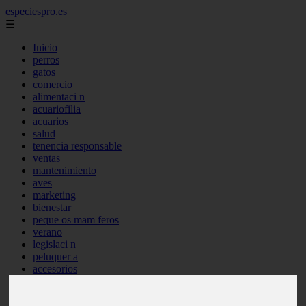
especiespro.es
☰
Inicio
perros
gatos
comercio
alimentaci n
acuariofilia
acuarios
salud
tenencia responsable
ventas
mantenimiento
aves
marketing
bienestar
peque os mam feros
verano
legislaci n
peluquer a
accesorios
peluquer a canina
complementos
consejos