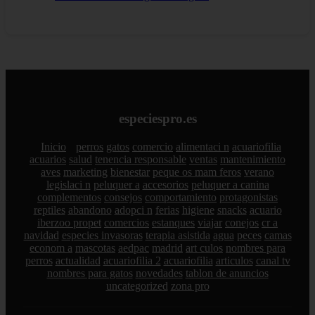
especiespro.es
Inicio
perros
gatos
comercio
alimentaci n
acuariofilia
acuarios
salud
tenencia responsable
ventas
mantenimiento
aves
marketing
bienestar
peque os mam feros
verano
legislaci n
peluquer a
accesorios
peluquer a canina
complementos
consejos
comportamiento
protagonistas
reptiles
abandono
adopci n
ferias
higiene
snacks
acuario
iberzoo propet
comercios
estanques
viajar
conejos
cr a
navidad
especies invasoras
terapia asistida
agua
peces
camas
econom a
mascotas
aedpac
madrid
art culos
nombres para
perros
actualidad
acuariofilia 2
acuariofilia
articulos
canal tv
nombres para gatos
novedades
tablon de anuncios
uncategorized
zona pro