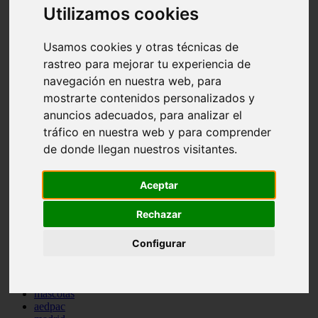
Utilizamos cookies
comportamiento
protagonistas
reptiles
Usamos cookies y otras técnicas de
abandono
rastreo para mejorar tu experiencia de
adopci n
ferias
navegación en nuestra web, para
higiene
mostrarte contenidos personalizados y
snacks
anuncios adecuados, para analizar el
acuario
iberzoo propet
tráfico en nuestra web y para comprender
comercios
de donde llegan nuestros visitantes.
estanques
viajar
conejos
Aceptar
cr a
navidad
Rechazar
especies invasoras
terapia asistida
agua
Configurar
peces
camas
econom a
mascotas
aedpac