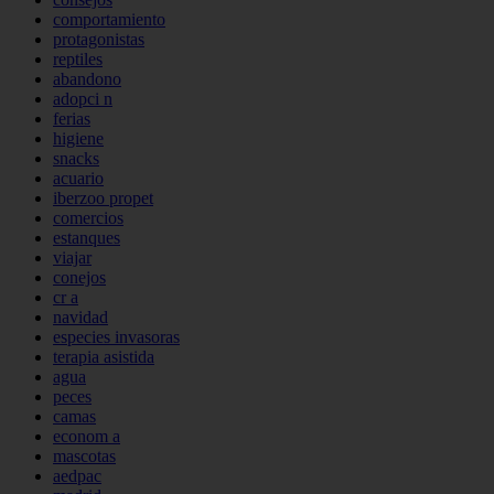
comportamiento
protagonistas
reptiles
abandono
adopci n
ferias
higiene
snacks
acuario
iberzoo propet
comercios
estanques
viajar
conejos
cr a
navidad
especies invasoras
terapia asistida
agua
peces
camas
econom a
mascotas
aedpac