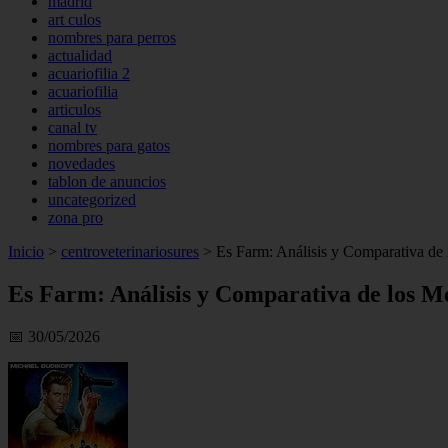
madrid
art culos
nombres para perros
actualidad
acuariofilia 2
acuariofilia
articulos
canal tv
nombres para gatos
novedades
tablon de anuncios
uncategorized
zona pro
Inicio
>
centroveterinariosures
>
Es Farm: Análisis y Comparativa de 
Es Farm: Análisis y Comparativa de los M
📅 30/05/2026