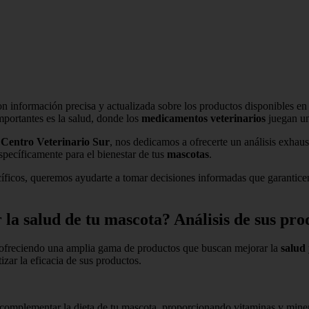
on información precisa y actualizada sobre los productos disponibles en
mportantes es la salud, donde los
medicamentos veterinarios
juegan un
n
Centro Veterinario Sur
, nos dedicamos a ofrecerte un análisis exhau
pecíficamente para el bienestar de tus
mascotas
.
cíficos, queremos ayudarte a tomar decisiones informadas que garantic
la salud de tu mascota? Análisis de sus pr
 ofreciendo una amplia gama de productos que buscan mejorar la
salud
izar la eficacia de sus productos.
complementar la dieta de tu mascota, proporcionando vitaminas y mine