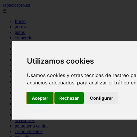
especiespro.es
☰
Inicio
perros
gatos
comercio
alimentaci n
acuariofilia
acuarios
Utilizamos cookies
salud
tenencia responsable
ventas
Usamos cookies y otras técnicas de rastreo pa
mantenimiento
aves
anuncios adecuados, para analizar el tráfico e
marketing
bienestar
Aceptar
Rechazar
Configurar
peque os mam feros
verano
legislaci n
peluquer a
accesorios
peluquer a canina
complementos
consejos