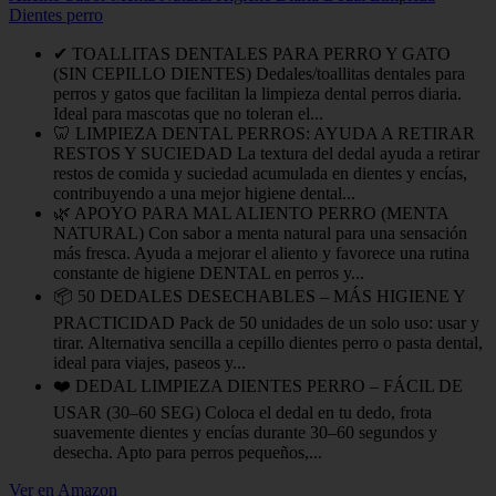
Dientes perro
✔ TOALLITAS DENTALES PARA PERRO Y GATO
(SIN CEPILLO DIENTES) Dedales/toallitas dentales para
perros y gatos que facilitan la limpieza dental perros diaria.
Ideal para mascotas que no toleran el...
🦷 LIMPIEZA DENTAL PERROS: AYUDA A RETIRAR
RESTOS Y SUCIEDAD La textura del dedal ayuda a retirar
restos de comida y suciedad acumulada en dientes y encías,
contribuyendo a una mejor higiene dental...
🌿 APOYO PARA MAL ALIENTO PERRO (MENTA
NATURAL) Con sabor a menta natural para una sensación
más fresca. Ayuda a mejorar el aliento y favorece una rutina
constante de higiene DENTAL en perros y...
📦 50 DEDALES DESECHABLES – MÁS HIGIENE Y
PRACTICIDAD Pack de 50 unidades de un solo uso: usar y
tirar. Alternativa sencilla a cepillo dientes perro o pasta dental,
ideal para viajes, paseos y...
❤️ DEDAL LIMPIEZA DIENTES PERRO – FÁCIL DE
USAR (30–60 SEG) Coloca el dedal en tu dedo, frota
suavemente dientes y encías durante 30–60 segundos y
desecha. Apto para perros pequeños,...
Ver en Amazon