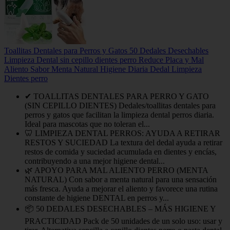
Toallitas Dentales para Perros y Gatos 50 Dedales Desechables
Limpieza Dental sin cepillo dientes perro Reduce Placa y Mal
Aliento Sabor Menta Natural Higiene Diaria Dedal Limpieza
Dientes perro
✔ TOALLITAS DENTALES PARA PERRO Y GATO
(SIN CEPILLO DIENTES) Dedales/toallitas dentales para
perros y gatos que facilitan la limpieza dental perros diaria.
Ideal para mascotas que no toleran el...
🦷 LIMPIEZA DENTAL PERROS: AYUDA A RETIRAR
RESTOS Y SUCIEDAD La textura del dedal ayuda a retirar
restos de comida y suciedad acumulada en dientes y encías,
contribuyendo a una mejor higiene dental...
🌿 APOYO PARA MAL ALIENTO PERRO (MENTA
NATURAL) Con sabor a menta natural para una sensación
más fresca. Ayuda a mejorar el aliento y favorece una rutina
constante de higiene DENTAL en perros y...
📦 50 DEDALES DESECHABLES – MÁS HIGIENE Y
PRACTICIDAD Pack de 50 unidades de un solo uso: usar y