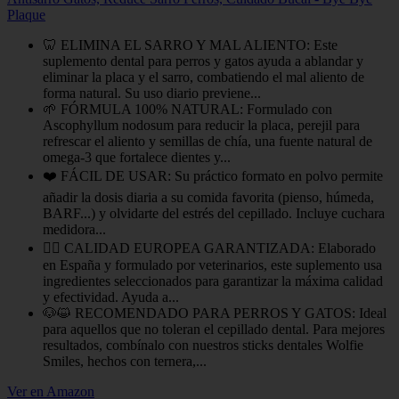
Plaque
🦷 ELIMINA EL SARRO Y MAL ALIENTO: Este
suplemento dental para perros y gatos ayuda a ablandar y
eliminar la placa y el sarro, combatiendo el mal aliento de
forma natural. Su uso diario previene...
🌱 FÓRMULA 100% NATURAL: Formulado con
Ascophyllum nodosum para reducir la placa, perejil para
refrescar el aliento y semillas de chía, una fuente natural de
omega-3 que fortalece dientes y...
❤️ FÁCIL DE USAR: Su práctico formato en polvo permite
añadir la dosis diaria a su comida favorita (pienso, húmeda,
BARF...) y olvidarte del estrés del cepillado. Incluye cuchara
medidora...
👩‍⚕️ CALIDAD EUROPEA GARANTIZADA: Elaborado
en España y formulado por veterinarios, este suplemento usa
ingredientes seleccionados para garantizar la máxima calidad
y efectividad. Ayuda a...
🐶😺 RECOMENDADO PARA PERROS Y GATOS: Ideal
para aquellos que no toleran el cepillado dental. Para mejores
resultados, combínalo con nuestros sticks dentales Wolfie
Smiles, hechos con ternera,...
Ver en Amazon