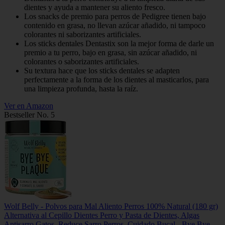
dientes y ayuda a mantener su aliento fresco.
Los snacks de premio para perros de Pedigree tienen bajo
contenido en grasa, no llevan azúcar añadido, ni tampoco
colorantes ni saborizantes artificiales.
Los sticks dentales Dentastix son la mejor forma de darle un
premio a tu perro, bajo en grasa, sin azúcar añadido, ni
colorantes o saborizantes artificiales.
Su textura hace que los sticks dentales se adapten
perfectamente a la forma de los dientes al masticarlos, para
una limpieza profunda, hasta la raíz.
Ver en Amazon
Bestseller No. 5
Wolf Belly - Polvos para Mal Aliento Perros 100% Natural (180 gr)
Alternativa al Cepillo Dientes Perro y Pasta de Dientes, Algas
Antisarro Gatos, Reduce Sarro Perros, Cuidado Bucal - Bye Bye