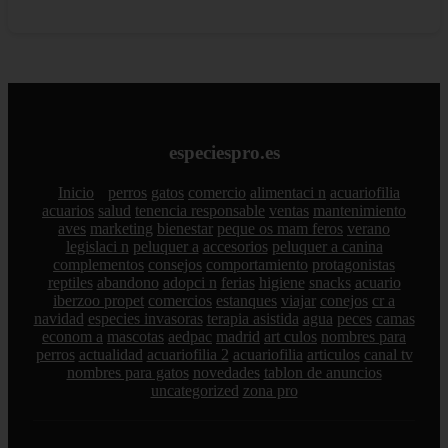
especiespro.es
Inicio
perros
gatos
comercio
alimentaci n
acuariofilia
acuarios
salud
tenencia responsable
ventas
mantenimiento
aves
marketing
bienestar
peque os mam feros
verano
legislaci n
peluquer a
accesorios
peluquer a canina
complementos
consejos
comportamiento
protagonistas
reptiles
abandono
adopci n
ferias
higiene
snacks
acuario
iberzoo propet
comercios
estanques
viajar
conejos
cr a
navidad
especies invasoras
terapia asistida
agua
peces
camas
econom a
mascotas
aedpac
madrid
art culos
nombres para
perros
actualidad
acuariofilia 2
acuariofilia
articulos
canal tv
nombres para gatos
novedades
tablon de anuncios
uncategorized
zona pro