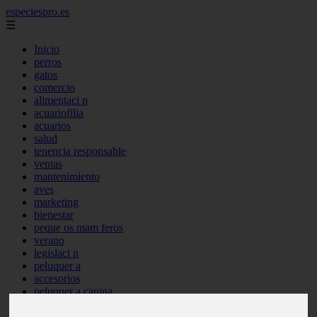
especiespro.es
☰
Inicio
perros
gatos
comercio
alimentaci n
acuariofilia
acuarios
salud
tenencia responsable
ventas
mantenimiento
aves
marketing
bienestar
peque os mam feros
verano
legislaci n
peluquer a
accesorios
peluquer a canina
complementos
consejos