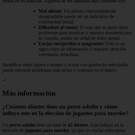
dental en su mascota. Algunos de los síntomas más comunes son:
Mal aliento
: Un aliento extremadamente
desagradable puede ser un indicativo de
enfermedad dental.
Dificultad al comer
: Si nota que su perro tiene
problemas para masticar o muestra desinterés por
su comida, podría ser señal de dolor dental.
Encías enrojecidas o sangrantes
: Este es un
signo claro de inflamación y requiere atención
veterinaria inmediata.
Identificar estos signos a tiempo y actuar con productos adecuados
puede prevenir problemas más serios y costosos en el futuro.
«`
Más información
¿Cuántos dientes tiene un perro adulto y cómo
influye esto en la elección de juguetes para morder?
Un
perro adulto
tiene un total de
42 dientes
. Esto influye en la
elección de
juguetes para morder
, ya que es crucial seleccionar