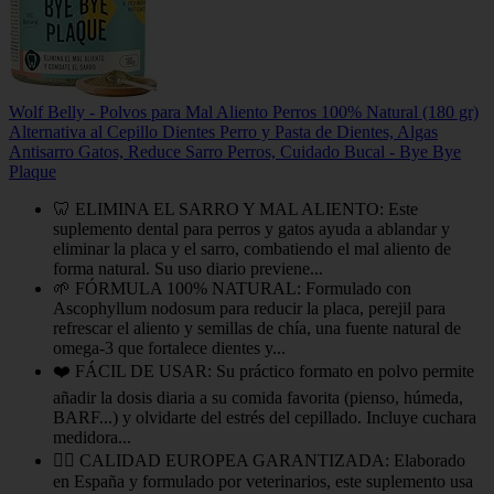
Wolf Belly - Polvos para Mal Aliento Perros 100% Natural (180 gr)
Alternativa al Cepillo Dientes Perro y Pasta de Dientes, Algas
Antisarro Gatos, Reduce Sarro Perros, Cuidado Bucal - Bye Bye
Plaque
🦷 ELIMINA EL SARRO Y MAL ALIENTO: Este
suplemento dental para perros y gatos ayuda a ablandar y
eliminar la placa y el sarro, combatiendo el mal aliento de
forma natural. Su uso diario previene...
🌱 FÓRMULA 100% NATURAL: Formulado con
Ascophyllum nodosum para reducir la placa, perejil para
refrescar el aliento y semillas de chía, una fuente natural de
omega-3 que fortalece dientes y...
❤️ FÁCIL DE USAR: Su práctico formato en polvo permite
añadir la dosis diaria a su comida favorita (pienso, húmeda,
BARF...) y olvidarte del estrés del cepillado. Incluye cuchara
medidora...
👩‍⚕️ CALIDAD EUROPEA GARANTIZADA: Elaborado
en España y formulado por veterinarios, este suplemento usa