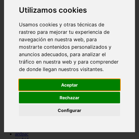
comportamiento
Utilizamos cookies
protagonistas
reptiles
abandono
Usamos cookies y otras técnicas de
adopci n
rastreo para mejorar tu experiencia de
ferias
higiene
navegación en nuestra web, para
snacks
mostrarte contenidos personalizados y
acuario
anuncios adecuados, para analizar el
iberzoo propet
comercios
tráfico en nuestra web y para comprender
estanques
de donde llegan nuestros visitantes.
viajar
conejos
cr a
Aceptar
navidad
especies invasoras
Rechazar
terapia asistida
agua
Configurar
peces
camas
econom a
mascotas
aedpac