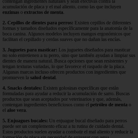
contengan ingredientes naturales y sean efectivas contra la
acumulación de placa y el mal aliento, como las que incluyen
enzimas
o
extractos de menta
.
2.
Cepillos de dientes para perros
:
Existen cepillos de diferentes
formas y tamaños diseñados específicamente para la anatomía de la
boca canina. Algunos modelos incluyen mangos ergonómicos que
facilitan el cepillado y cerdas suaves que no dañan las encías.
3.
Juguetes para masticar
:
Los juguetes diseñados para masticar
no solo entretienen a tu perro, sino que también ayudan a limpiar sus
dientes de manera natural. Busca opciones que sean resistentes y
tengan texturas variadas, lo que favorece el raspado de la placa.
Algunas marcas incluso ofrecen productos con ingredientes que
promueven la
salud dental
.
4.
Snacks dentales
:
Existen golosinas específicas que están
formuladas para ayudar a reducir la acumulación de sarro. Buscas
productos que sean aceptados por veterinarios y que, además,
contengan ingredientes beneficiosos como el
petróleo de menta
o
el
aloe vera
.
5.
Enjuagues bucales
:
Un enjuague bucal diseñado para perros
puede ser un complemento eficaz a tu rutina de cuidado dental.
Estos productos suelen ayudar a combatir el mal aliento y reducir la
formación de placa sin necesidad de enjuagar con agua.