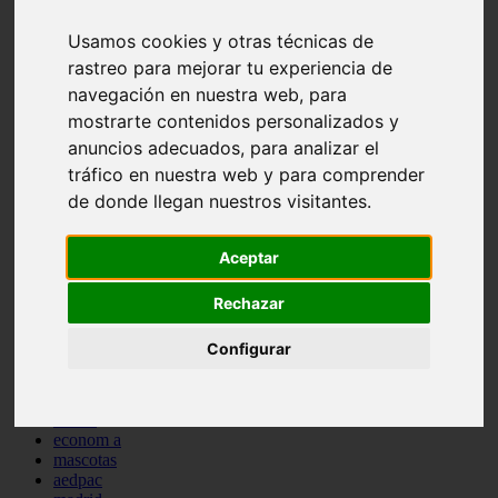
comportamiento
Usamos cookies y otras técnicas de
protagonistas
reptiles
rastreo para mejorar tu experiencia de
abandono
navegación en nuestra web, para
adopci n
mostrarte contenidos personalizados y
ferias
higiene
anuncios adecuados, para analizar el
snacks
tráfico en nuestra web y para comprender
acuario
de donde llegan nuestros visitantes.
iberzoo propet
comercios
estanques
Aceptar
viajar
conejos
cr a
Rechazar
navidad
especies invasoras
Configurar
terapia asistida
agua
peces
camas
econom a
mascotas
aedpac