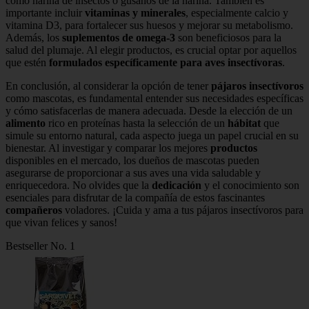
como harina de insectos o gusanos de la harina. También es
importante incluir
vitaminas y minerales
, especialmente calcio y
vitamina D3, para fortalecer sus huesos y mejorar su metabolismo.
Además, los
suplementos de omega-3
son beneficiosos para la
salud del plumaje. Al elegir productos, es crucial optar por aquellos
que estén
formulados específicamente para aves insectívoras
.
En conclusión, al considerar la opción de tener
pájaros insectívoros
como mascotas, es fundamental entender sus necesidades específicas
y cómo satisfacerlas de manera adecuada. Desde la elección de un
alimento
rico en proteínas hasta la selección de un
hábitat
que
simule su entorno natural, cada aspecto juega un papel crucial en su
bienestar. Al investigar y comparar los mejores
productos
disponibles en el mercado, los dueños de mascotas pueden
asegurarse de proporcionar a sus aves una vida saludable y
enriquecedora. No olvides que la
dedicación
y el conocimiento son
esenciales para disfrutar de la compañía de estos fascinantes
compañeros
voladores. ¡Cuida y ama a tus pájaros insectívoros para
que vivan felices y sanos!
Bestseller No. 1