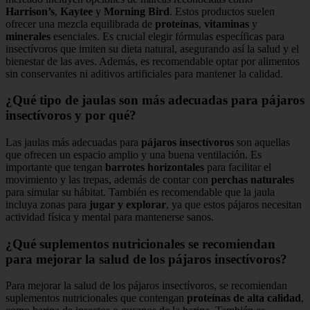
Harrison’s
,
Kaytee
y
Morning Bird
. Estos productos suelen
ofrecer una mezcla equilibrada de
proteínas
,
vitaminas
y
minerales
esenciales. Es crucial elegir fórmulas específicas para
insectívoros que imiten su dieta natural, asegurando así la salud y el
bienestar de las aves. Además, es recomendable optar por alimentos
sin conservantes ni aditivos artificiales para mantener la calidad.
¿Qué tipo de jaulas son más adecuadas para pájaros
insectívoros y por qué?
Las jaulas más adecuadas para
pájaros insectívoros
son aquellas
que ofrecen un espacio amplio y una buena ventilación. Es
importante que tengan
barrotes horizontales
para facilitar el
movimiento y las trepas, además de contar con
perchas naturales
para simular su hábitat. También es recomendable que la jaula
incluya zonas para
jugar y explorar
, ya que estos pájaros necesitan
actividad física y mental para mantenerse sanos.
¿Qué suplementos nutricionales se recomiendan
para mejorar la salud de los pájaros insectívoros?
Para mejorar la salud de los pájaros insectívoros, se recomiendan
suplementos nutricionales que contengan
proteínas de alta calidad
,