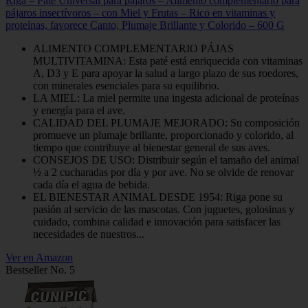
Riga – Paté Universal para pájaros – Alimento complementario para
pájaros insectívoros – con Miel y Frutas – Rico en vitaminas y
proteínas, favorece Canto, Plumaje Brillante y Colorido – 600 G
ALIMENTO COMPLEMENTARIO PÁJAS
MULTIVITAMINA: Esta paté está enriquecida con vitaminas
A, D3 y E para apoyar la salud a largo plazo de sus roedores,
con minerales esenciales para su equilibrio.
LA MIEL: La miel permite una ingesta adicional de proteínas
y energía para el ave.
CALIDAD DEL PLUMAJE MEJORADO: Su composición
promueve un plumaje brillante, proporcionado y colorido, al
tiempo que contribuye al bienestar general de sus aves.
CONSEJOS DE USO: Distribuir según el tamaño del animal
½ a 2 cucharadas por día y por ave. No se olvide de renovar
cada día el agua de bebida.
EL BIENESTAR ANIMAL DESDE 1954: Riga pone su
pasión al servicio de las mascotas. Con juguetes, golosinas y
cuidado, combina calidad e innovación para satisfacer las
necesidades de nuestros...
Ver en Amazon
Bestseller No. 5