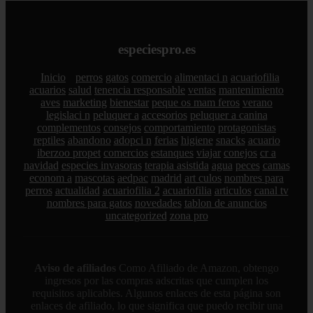
especiespro.es
Inicio
perros
gatos
comercio
alimentaci n
acuariofilia
acuarios
salud
tenencia responsable
ventas
mantenimiento
aves
marketing
bienestar
peque os mam feros
verano
legislaci n
peluquer a
accesorios
peluquer a canina
complementos
consejos
comportamiento
protagonistas
reptiles
abandono
adopci n
ferias
higiene
snacks
acuario
iberzoo propet
comercios
estanques
viajar
conejos
cr a
navidad
especies invasoras
terapia asistida
agua
peces
camas
econom a
mascotas
aedpac
madrid
art culos
nombres para
perros
actualidad
acuariofilia 2
acuariofilia
articulos
canal tv
nombres para gatos
novedades
tablon de anuncios
uncategorized
zona pro
Aviso de afiliados
Como Afiliado de Amazon, obtengo
ingresos por las compras adscritas que cumplen los
requisitos aplicables. Algunos enlaces de esta página son
enlaces de afiliado, lo que significa que puedo recibir una