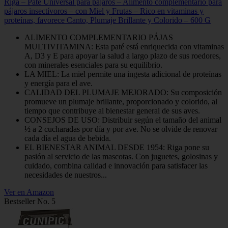
Riga – Paté Universal para pájaros – Alimento complementario para
pájaros insectívoros – con Miel y Frutas – Rico en vitaminas y
proteínas, favorece Canto, Plumaje Brillante y Colorido – 600 G
ALIMENTO COMPLEMENTARIO PÁJAS
MULTIVITAMINA: Esta paté está enriquecida con vitaminas
A, D3 y E para apoyar la salud a largo plazo de sus roedores,
con minerales esenciales para su equilibrio.
LA MIEL: La miel permite una ingesta adicional de proteínas
y energía para el ave.
CALIDAD DEL PLUMAJE MEJORADO: Su composición
promueve un plumaje brillante, proporcionado y colorido, al
tiempo que contribuye al bienestar general de sus aves.
CONSEJOS DE USO: Distribuir según el tamaño del animal
½ a 2 cucharadas por día y por ave. No se olvide de renovar
cada día el agua de bebida.
EL BIENESTAR ANIMAL DESDE 1954: Riga pone su
pasión al servicio de las mascotas. Con juguetes, golosinas y
cuidado, combina calidad e innovación para satisfacer las
necesidades de nuestros...
Ver en Amazon
Bestseller No. 5