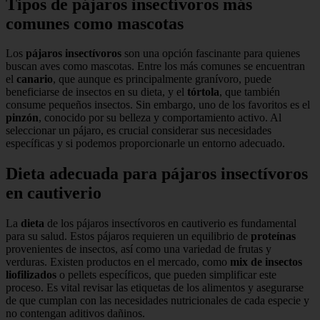
Tipos de pájaros insectívoros más
comunes como mascotas
Los
pájaros insectívoros
son una opción fascinante para quienes
buscan aves como mascotas. Entre los más comunes se encuentran
el
canario
, que aunque es principalmente granívoro, puede
beneficiarse de insectos en su dieta, y el
tórtola
, que también
consume pequeños insectos. Sin embargo, uno de los favoritos es el
pinzón
, conocido por su belleza y comportamiento activo. Al
seleccionar un pájaro, es crucial considerar sus necesidades
específicas y si podemos proporcionarle un entorno adecuado.
Dieta adecuada para pájaros insectívoros
en cautiverio
La
dieta
de los pájaros insectívoros en cautiverio es fundamental
para su salud. Estos pájaros requieren un equilibrio de
proteínas
provenientes de insectos, así como una variedad de frutas y
verduras. Existen productos en el mercado, como
mix de insectos
liofilizados
o pellets específicos, que pueden simplificar este
proceso. Es vital revisar las etiquetas de los alimentos y asegurarse
de que cumplan con las necesidades nutricionales de cada especie y
no contengan aditivos dañinos.