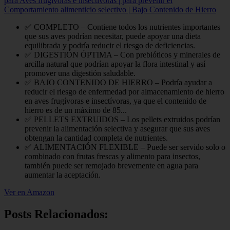
para Aves frugívoras e insectívoras | para prevenir el
Comportamiento alimenticio selectivo | Bajo Contenido de Hierro
✅ COMPLETO – Contiene todos los nutrientes importantes
que sus aves podrían necesitar, puede apoyar una dieta
equilibrada y podría reducir el riesgo de deficiencias.
✅ DIGESTIÓN ÓPTIMA – Con prebióticos y minerales de
arcilla natural que podrían apoyar la flora intestinal y así
promover una digestión saludable.
✅ BAJO CONTENIDO DE HIERRO – Podría ayudar a
reducir el riesgo de enfermedad por almacenamiento de hierro
en aves frugívoras e insectívoras, ya que el contenido de
hierro es de un máximo de 85...
✅ PELLETS EXTRUIDOS – Los pellets extruidos podrían
prevenir la alimentación selectiva y asegurar que sus aves
obtengan la cantidad completa de nutrientes.
✅ ALIMENTACIÓN FLEXIBLE – Puede ser servido solo o
combinado con frutas frescas y alimento para insectos,
también puede ser remojado brevemente en agua para
aumentar la aceptación.
Ver en Amazon
Posts Relacionados: