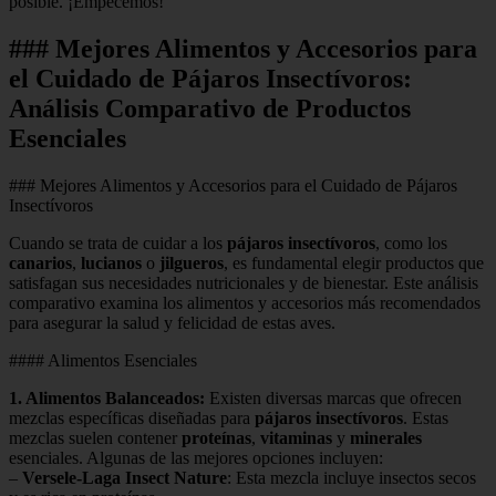
posible. ¡Empecemos!
### Mejores Alimentos y Accesorios para
el Cuidado de Pájaros Insectívoros:
Análisis Comparativo de Productos
Esenciales
### Mejores Alimentos y Accesorios para el Cuidado de Pájaros
Insectívoros
Cuando se trata de cuidar a los
pájaros insectívoros
, como los
canarios
,
lucianos
o
jilgueros
, es fundamental elegir productos que
satisfagan sus necesidades nutricionales y de bienestar. Este análisis
comparativo examina los alimentos y accesorios más recomendados
para asegurar la salud y felicidad de estas aves.
#### Alimentos Esenciales
1.
Alimentos Balanceados
:
Existen diversas marcas que ofrecen
mezclas específicas diseñadas para
pájaros insectívoros
. Estas
mezclas suelen contener
proteínas
,
vitaminas
y
minerales
esenciales. Algunas de las mejores opciones incluyen:
–
Versele-Laga Insect Nature
: Esta mezcla incluye insectos secos