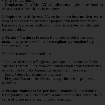
y es rica en proteínas.
–
Oropharma NutriBird A21
: Un alimento completo que simula la
dieta natural de los pájaros insectívoros.
2.
Suplementos de Insectos Vivos
:
Incorporar
insectos vivos
en su
dieta es una excelente manera de proporcionar nutrientes frescos.
Las larvas de
moscas
,
grillos
y
cultivos de insectos
son altamente
recomendables.
3.
Frutas y Verduras Frescas
:
No olvides añadir frutas como
manzanas
,
peras
o verduras como
espinacas
y
zanahorias
para
enriquecer su dieta.
#### Accesorios Imprescindibles
1.
Jaulas Adecuadas
:
Elegir una jaula que proporcione suficiente
espacio es esencial. Las jaulas con barrotes horizontales son ideales
para facilitar el vuelo. Algunas de las mejores marcas son:
–
Savic
: Ofrece jaulas amplias y seguras.
–
Ferplast
: Con modelos diseñados específicamente para aves
pequeñas.
2.
Perchas Naturales
:
Las
perchas de madera
son preferibles a
las de plástico, ya que benefician la salud de sus patas. Asegúrate de
variar el grosor para ofrecer un mejor ejercicio.