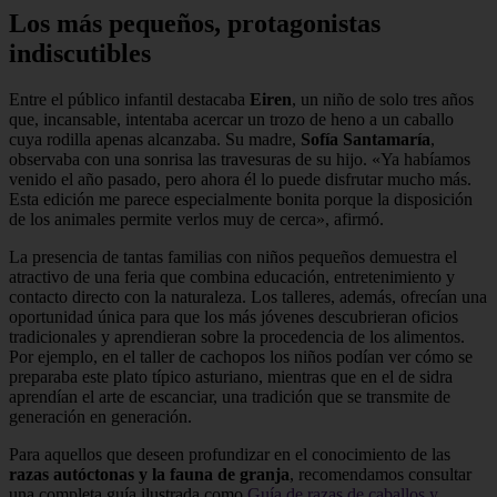
Los más pequeños, protagonistas
indiscutibles
Entre el público infantil destacaba
Eiren
, un niño de solo tres años
que, incansable, intentaba acercar un trozo de heno a un caballo
cuya rodilla apenas alcanzaba. Su madre,
Sofía Santamaría
,
observaba con una sonrisa las travesuras de su hijo. «Ya habíamos
venido el año pasado, pero ahora él lo puede disfrutar mucho más.
Esta edición me parece especialmente bonita porque la disposición
de los animales permite verlos muy de cerca», afirmó.
La presencia de tantas familias con niños pequeños demuestra el
atractivo de una feria que combina educación, entretenimiento y
contacto directo con la naturaleza. Los talleres, además, ofrecían una
oportunidad única para que los más jóvenes descubrieran oficios
tradicionales y aprendieran sobre la procedencia de los alimentos.
Por ejemplo, en el taller de cachopos los niños podían ver cómo se
preparaba este plato típico asturiano, mientras que en el de sidra
aprendían el arte de escanciar, una tradición que se transmite de
generación en generación.
Para aquellos que deseen profundizar en el conocimiento de las
razas autóctonas y la fauna de granja
, recomendamos consultar
una completa guía ilustrada como
Guía de razas de caballos y