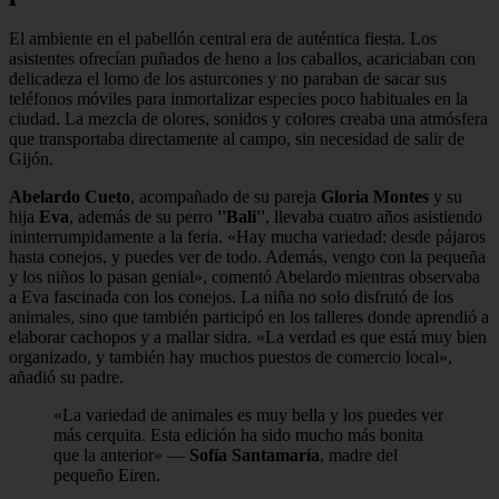
El ambiente en el pabellón central era de auténtica fiesta. Los
asistentes ofrecían puñados de heno a los caballos, acariciaban con
delicadeza el lomo de los asturcones y no paraban de sacar sus
teléfonos móviles para inmortalizar especies poco habituales en la
ciudad. La mezcla de olores, sonidos y colores creaba una atmósfera
que transportaba directamente al campo, sin necesidad de salir de
Gijón.
Abelardo Cueto
, acompañado de su pareja
Gloria Montes
y su
hija
Eva
, además de su perro
''Bali''
, llevaba cuatro años asistiendo
ininterrumpidamente a la feria. «Hay mucha variedad: desde pájaros
hasta conejos, y puedes ver de todo. Además, vengo con la pequeña
y los niños lo pasan genial», comentó Abelardo mientras observaba
a Eva fascinada con los conejos. La niña no solo disfrutó de los
animales, sino que también participó en los talleres donde aprendió a
elaborar cachopos y a mallar sidra. «La verdad es que está muy bien
organizado, y también hay muchos puestos de comercio local»,
añadió su padre.
«La variedad de animales es muy bella y los puedes ver
más cerquita. Esta edición ha sido mucho más bonita
que la anterior» —
Sofía Santamaría
, madre del
pequeño Eiren.