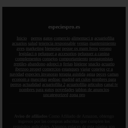
especiespro.es
Inicio
perros
gatos
comercio
alimentaci n
acuariofilia
acuarios
salud
tenencia responsable
ventas
mantenimiento
aves
marketing
bienestar
peque os mam feros
verano
legislaci n
peluquer a
accesorios
peluquer a canina
complementos
consejos
comportamiento
protagonistas
reptiles
abandono
adopci n
ferias
higiene
snacks
acuario
iberzoo propet
comercios
estanques
viajar
conejos
cr a
navidad
especies invasoras
terapia asistida
agua
peces
camas
econom a
mascotas
aedpac
madrid
art culos
nombres para
perros
actualidad
acuariofilia 2
acuariofilia
articulos
canal tv
nombres para gatos
novedades
tablon de anuncios
uncategorized
zona pro
Aviso de afiliados
Como Afiliado de Amazon, obtengo
ingresos por las compras adscritas que cumplen los
requisitos aplicables. Algunos enlaces de esta página son