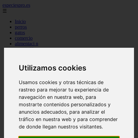
especiespro.es
☰
Inicio
perros
gatos
comercio
alimentaci n
acuariofilia
acuarios
salud
tenencia responsable
Utilizamos cookies
ventas
mantenimiento
Usamos cookies y otras técnicas de
aves
marketing
rastreo para mejorar tu experiencia de
bienestar
navegación en nuestra web, para
peque os mam feros
mostrarte contenidos personalizados y
verano
legislaci n
anuncios adecuados, para analizar el
peluquer a
tráfico en nuestra web y para comprender
accesorios
de donde llegan nuestros visitantes.
peluquer a canina
complementos
consejos