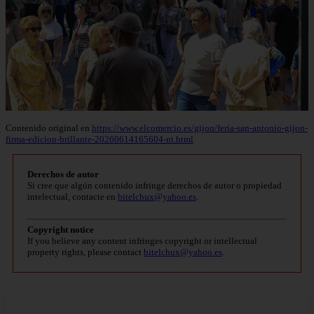
Contenido original en
https://www.elcomercio.es/gijon/feria-san-antonio-gijon-
firma-edicion-brillante-20260614165604-nt.html
Derechos de autor
Si cree que algún contenido infringe derechos de autor o propiedad
intelectual, contacte en
bitelchux@yahoo.es
.
Copyright notice
If you believe any content infringes copyright or intellectual
property rights, please contact
bitelchux@yahoo.es
.