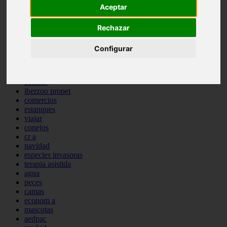
Aceptar
comportamiento
protagonistas
reptiles
Rechazar
abandono
adopci n
Configurar
ferias
higiene
snacks
acuario
iberzoo propet
comercios
estanques
viajar
conejos
cr a
navidad
especies invasoras
terapia asistida
agua
peces
camas
econom a
mascotas
aedpac