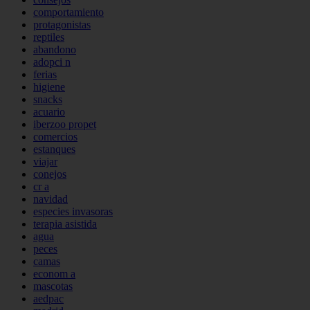
comportamiento
protagonistas
reptiles
abandono
adopci n
ferias
higiene
snacks
acuario
iberzoo propet
comercios
estanques
viajar
conejos
cr a
navidad
especies invasoras
terapia asistida
agua
peces
camas
econom a
mascotas
aedpac