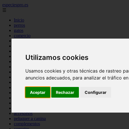
especiespro.es
☰
Inicio
perros
gatos
comercio
alimentaci n
acuariofilia
acuarios
Utilizamos cookies
salud
tenencia responsable
ventas
Usamos cookies y otras técnicas de rastreo pa
mantenimiento
aves
anuncios adecuados, para analizar el tráfico e
marketing
bienestar
Aceptar
Rechazar
Configurar
peque os mam feros
verano
legislaci n
peluquer a
accesorios
peluquer a canina
complementos
consejos