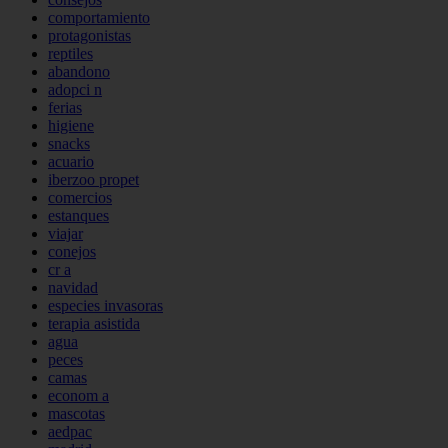
comportamiento
protagonistas
reptiles
abandono
adopci n
ferias
higiene
snacks
acuario
iberzoo propet
comercios
estanques
viajar
conejos
cr a
navidad
especies invasoras
terapia asistida
agua
peces
camas
econom a
mascotas
aedpac