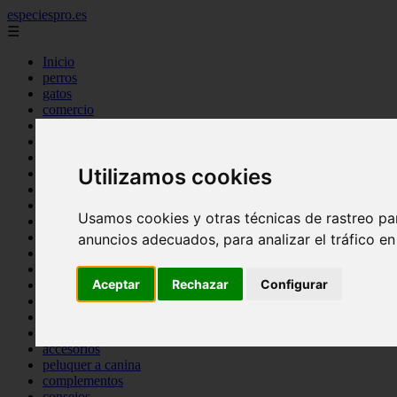
especiespro.es
☰
Inicio
perros
gatos
comercio
alimentaci n
acuariofilia
acuarios
Utilizamos cookies
salud
tenencia responsable
ventas
Usamos cookies y otras técnicas de rastreo pa
mantenimiento
aves
anuncios adecuados, para analizar el tráfico e
marketing
bienestar
Aceptar
Rechazar
Configurar
peque os mam feros
verano
legislaci n
peluquer a
accesorios
peluquer a canina
complementos
consejos