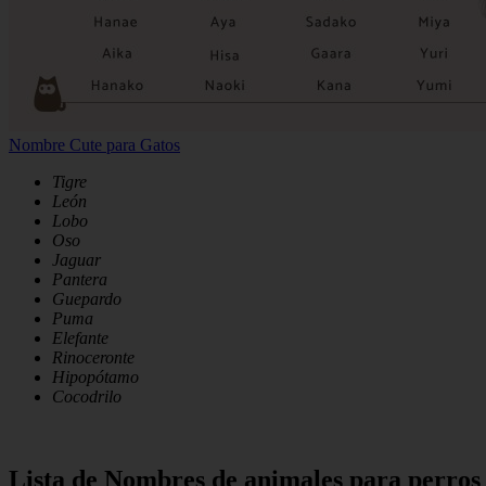
Nombre Cute para Gatos
Tigre
León
Lobo
Oso
Jaguar
Pantera
Guepardo
Puma
Elefante
Rinoceronte
Hipopótamo
Cocodrilo
Lista de Nombres de animales para perros