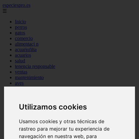
especiespro.es
☰
Inicio
perros
gatos
comercio
alimentaci n
acuariofilia
acuarios
salud
tenencia responsable
ventas
mantenimiento
aves
marketing
bienestar
peque os mam feros
Utilizamos cookies
verano
legislaci n
peluquer a
Usamos cookies y otras técnicas de
accesorios
peluquer a canina
rastreo para mejorar tu experiencia de
complementos
navegación en nuestra web, para
consejos