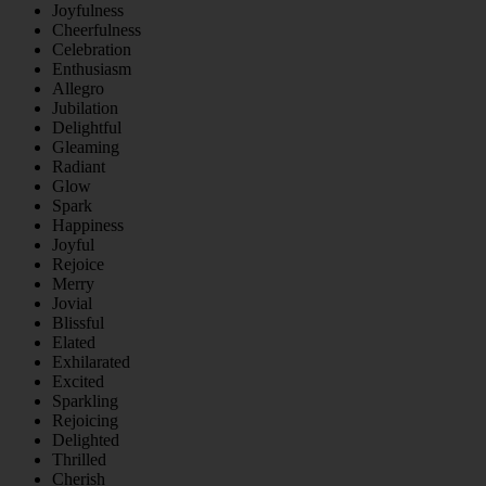
Joyfulness
Cheerfulness
Celebration
Enthusiasm
Allegro
Jubilation
Delightful
Gleaming
Radiant
Glow
Spark
Happiness
Joyful
Rejoice
Merry
Jovial
Blissful
Elated
Exhilarated
Excited
Sparkling
Rejoicing
Delighted
Thrilled
Cherish