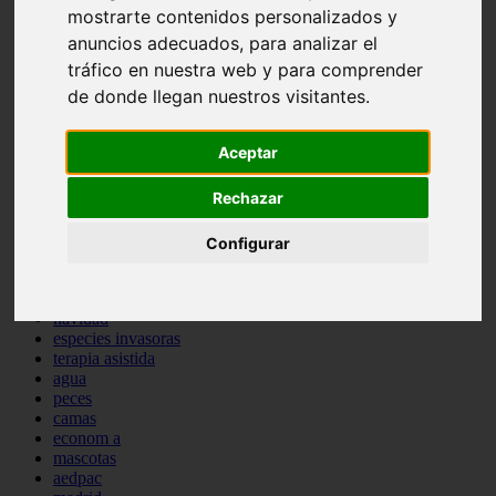
mostrarte contenidos personalizados y
comportamiento
protagonistas
anuncios adecuados, para analizar el
reptiles
tráfico en nuestra web y para comprender
abandono
de donde llegan nuestros visitantes.
adopci n
ferias
higiene
Aceptar
snacks
acuario
Rechazar
iberzoo propet
comercios
estanques
Configurar
viajar
conejos
cr a
navidad
especies invasoras
terapia asistida
agua
peces
camas
econom a
mascotas
aedpac