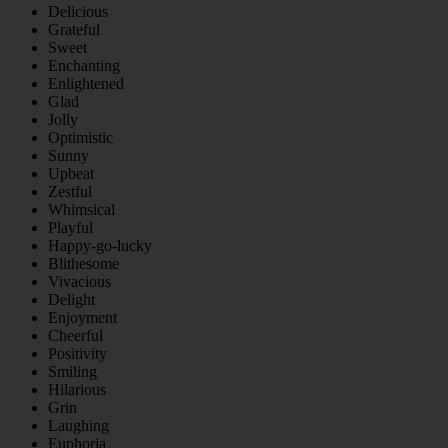
Delicious
Grateful
Sweet
Enchanting
Enlightened
Glad
Jolly
Optimistic
Sunny
Upbeat
Zestful
Whimsical
Playful
Happy-go-lucky
Blithesome
Vivacious
Delight
Enjoyment
Cheerful
Positivity
Smiling
Hilarious
Grin
Laughing
Euphoria