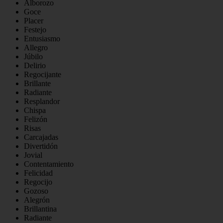
Alborozo
Goce
Placer
Festejo
Entusiasmo
Allegro
Júbilo
Delirio
Regocijante
Brillante
Radiante
Resplandor
Chispa
Felizón
Risas
Carcajadas
Divertidón
Jovial
Contentamiento
Felicidad
Regocijo
Gozoso
Alegrón
Brillantina
Radiante