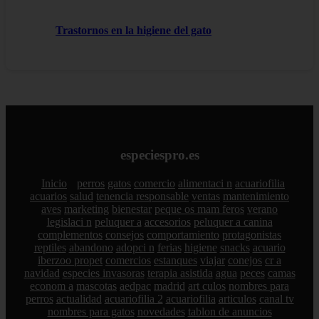
Trastornos en la higiene del gato
especiespro.es
Inicio
perros
gatos
comercio
alimentaci n
acuariofilia
acuarios
salud
tenencia responsable
ventas
mantenimiento
aves
marketing
bienestar
peque os mam feros
verano
legislaci n
peluquer a
accesorios
peluquer a canina
complementos
consejos
comportamiento
protagonistas
reptiles
abandono
adopci n
ferias
higiene
snacks
acuario
iberzoo propet
comercios
estanques
viajar
conejos
cr a
navidad
especies invasoras
terapia asistida
agua
peces
camas
econom a
mascotas
aedpac
madrid
art culos
nombres para
perros
actualidad
acuariofilia 2
acuariofilia
articulos
canal tv
nombres para gatos
novedades
tablon de anuncios