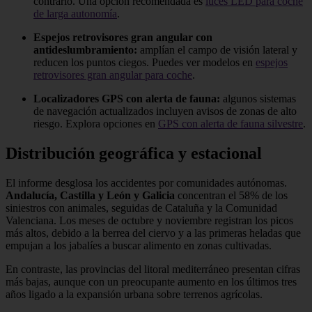
contrario. Una opción recomendada es
luces LED para coche
de larga autonomía
.
Espejos retrovisores gran angular con
antideslumbramiento:
amplían el campo de visión lateral y
reducen los puntos ciegos. Puedes ver modelos en
espejos
retrovisores gran angular para coche
.
Localizadores GPS con alerta de fauna:
algunos sistemas
de navegación actualizados incluyen avisos de zonas de alto
riesgo. Explora opciones en
GPS con alerta de fauna silvestre
.
Distribución geográfica y estacional
El informe desglosa los accidentes por comunidades autónomas.
Andalucía, Castilla y León y Galicia
concentran el 58% de los
siniestros con animales, seguidas de Cataluña y la Comunidad
Valenciana. Los meses de octubre y noviembre registran los picos
más altos, debido a la berrea del ciervo y a las primeras heladas que
empujan a los jabalíes a buscar alimento en zonas cultivadas.
En contraste, las provincias del litoral mediterráneo presentan cifras
más bajas, aunque con un preocupante aumento en los últimos tres
años ligado a la expansión urbana sobre terrenos agrícolas.