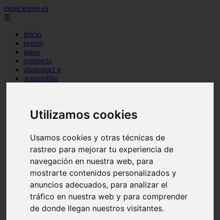
especiespro.es
☰
Inicio
perros
gatos
comercio
alimentaci n
acuariofilia
acuarios
salud
tenencia responsable
Utilizamos cookies
ventas
mantenimiento
aves
Usamos cookies y otras técnicas de
marketing
rastreo para mejorar tu experiencia de
bienestar
peque os mam feros
navegación en nuestra web, para
verano
mostrarte contenidos personalizados y
legislaci n
anuncios adecuados, para analizar el
peluquer a
accesorios
tráfico en nuestra web y para comprender
peluquer a canina
de donde llegan nuestros visitantes.
complementos
consejos