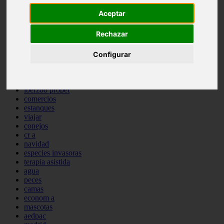
comportamiento
Aceptar
protagonistas
reptiles
Rechazar
abandono
adopci n
ferias
Configurar
higiene
snacks
acuario
iberzoo propet
comercios
estanques
viajar
conejos
cr a
navidad
especies invasoras
terapia asistida
agua
peces
camas
econom a
mascotas
aedpac