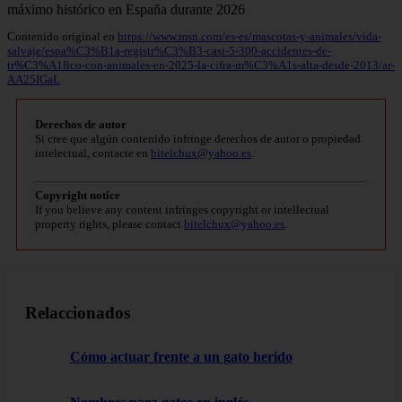
Contenido original en
https://www.msn.com/es-es/mascotas-y-animales/vida-
salvaje/espa%C3%B1a-registr%C3%B3-casi-5-300-accidentes-de-
tr%C3%A1fico-con-animales-en-2025-la-cifra-m%C3%A1s-alta-desde-2013/ar-
AA25IGaL
Derechos de autor
Si cree que algún contenido infringe derechos de autor o propiedad
intelectual, contacte en
bitelchux@yahoo.es
.
Copyright notice
If you believe any content infringes copyright or intellectual
property rights, please contact
bitelchux@yahoo.es
.
Relaccionados
Cómo actuar frente a un gato herido