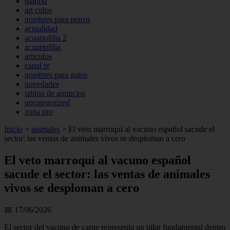
madrid
art culos
nombres para perros
actualidad
acuariofilia 2
acuariofilia
articulos
canal tv
nombres para gatos
novedades
tablon de anuncios
uncategorized
zona pro
Inicio
>
animales
>
El veto marroquí al vacuno español sacude el
sector: las ventas de animales vivos se desploman a cero
El veto marroquí al vacuno español
sacude el sector: las ventas de animales
vivos se desploman a cero
📅 17/06/2026
El sector del vacuno de carne representa un pilar fundamental dentro