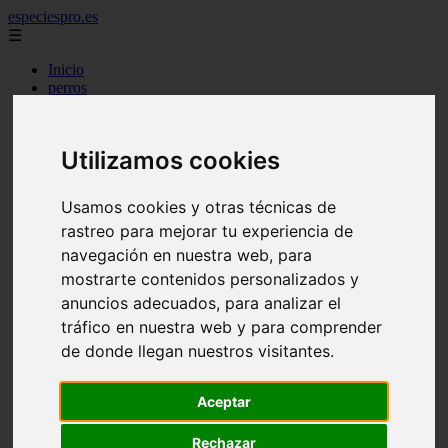
especiespro.es
☰
Inicio
perros
gatos
comercio
alimentaci n
Utilizamos cookies
acuariofilia
acuarios
salud
Usamos cookies y otras técnicas de
tenencia responsable
rastreo para mejorar tu experiencia de
ventas
mantenimiento
navegación en nuestra web, para
aves
mostrarte contenidos personalizados y
marketing
anuncios adecuados, para analizar el
bienestar
peque os mam feros
tráfico en nuestra web y para comprender
verano
de donde llegan nuestros visitantes.
legislaci n
peluquer a
accesorios
Aceptar
peluquer a canina
complementos
Rechazar
consejos