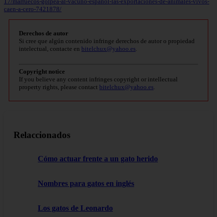
17/marruecos-golpea-al-vacuno-espanol-las-exportaciones-de-animales-vivos-
caen-a-cero-7421878/
Derechos de autor
Si cree que algún contenido infringe derechos de autor o propiedad
intelectual, contacte en
bitelchux@yahoo.es
.
Copyright notice
If you believe any content infringes copyright or intellectual
property rights, please contact
bitelchux@yahoo.es
.
Relaccionados
Cómo actuar frente a un gato herido
Nombres para gatos en inglés
Los gatos de Leonardo