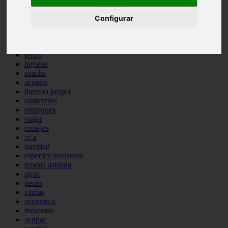
comportamiento
Configurar
protagonistas
reptiles
abandono
adopci n
ferias
higiene
snacks
acuario
iberzoo propet
comercios
estanques
viajar
conejos
cr a
navidad
especies invasoras
terapia asistida
agua
peces
camas
econom a
mascotas
aedpac