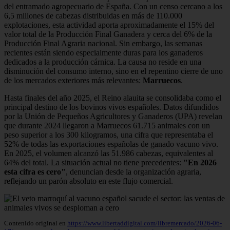
del entramado agropecuario de España. Con un censo cercano a los
6,5 millones de cabezas distribuidas en más de 110.000
explotaciones, esta actividad aporta aproximadamente el 15% del
valor total de la Producción Final Ganadera y cerca del 6% de la
Producción Final Agraria nacional. Sin embargo, las semanas
recientes están siendo especialmente duras para los ganaderos
dedicados a la producción cárnica. La causa no reside en una
disminución del consumo interno, sino en el repentino cierre de uno
de los mercados exteriores más relevantes:
Marruecos
.
Hasta finales del año 2025, el Reino alauita se consolidaba como el
principal destino de los bovinos vivos españoles. Datos difundidos
por la Unión de Pequeños Agricultores y Ganaderos (UPA) revelan
que durante 2024 llegaron a Marruecos 61.715 animales con un
peso superior a los 300 kilogramos, una cifra que representaba el
52% de todas las exportaciones españolas de ganado vacuno vivo.
En 2025, el volumen alcanzó las 51.986 cabezas, equivalentes al
64% del total. La situación actual no tiene precedentes:
"En 2026
esta cifra es cero"
, denuncian desde la organización agraria,
reflejando un parón absoluto en este flujo comercial.
Contenido original en
https://www.libertaddigital.com/libremercado/2026-06-