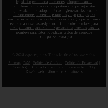
legislaci n
peluquer a
accesorios
peluquer a canina
complementos
consejos
comportamiento
protagonistas
reptiles
abandono
adopci n
ferias
higiene
snacks
acuario
iberzoo propet
comercios
estanques
viajar
conejos
cr a
navidad
especies invasoras
terapia asistida
agua
peces
camas
econom a
mascotas
aedpac
madrid
art culos
nombres para
perros
actualidad
acuariofilia 2
acuariofilia
articulos
canal tv
nombres para gatos
novedades
tablon de anuncios
uncategorized
zona pro
© 2026 especiespro.es. Todos los derechos reservados.
Sitemap
|
RSS
|
Política de Cookies
|
Política de Privacidad
|
Aviso legal
|
Contacto
|
Creado por 0lemiswebs SEO y
Diseño web
|
Libro sobre Cabañuelas