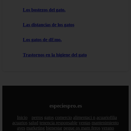
Los bostezos del gato.
Las distancias de los gatos
Los gatos de dEmo.
Trastornos en la higiene del gato
especiespro.es
Inicio
perros
gatos
comercio
alimentaci n
acuariofilia
acuarios
salud
tenencia responsable
ventas
mantenimiento
aves
marketing
bienestar
peque os mam feros
verano