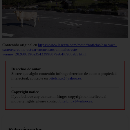
Contenido original en
https://www.lasexta.com/motor/noticias/oso-vaca-
carretera-como-actuar-encuentros-animales-este-
verano_202606196a3543399b079e64f6900ab5.html
Derechos de autor
Si cree que algún contenido infringe derechos de autor o propiedad
intelectual, contacte en
bitelchux@yahoo.es
.
Copyright notice
If you believe any content infringes copyright or intellectual
property rights, please contact
bitelchux@yahoo.es
.
Relaccionados