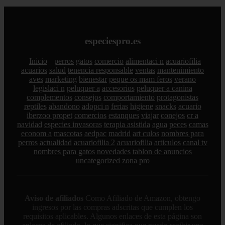
especiespro.es
Inicio
perros
gatos
comercio
alimentaci n
acuariofilia
acuarios
salud
tenencia responsable
ventas
mantenimiento
aves
marketing
bienestar
peque os mam feros
verano
legislaci n
peluquer a
accesorios
peluquer a canina
complementos
consejos
comportamiento
protagonistas
reptiles
abandono
adopci n
ferias
higiene
snacks
acuario
iberzoo propet
comercios
estanques
viajar
conejos
cr a
navidad
especies invasoras
terapia asistida
agua
peces
camas
econom a
mascotas
aedpac
madrid
art culos
nombres para
perros
actualidad
acuariofilia 2
acuariofilia
articulos
canal tv
nombres para gatos
novedades
tablon de anuncios
uncategorized
zona pro
Aviso de afiliados
Como Afiliado de Amazon, obtengo
ingresos por las compras adscritas que cumplen los
requisitos aplicables. Algunos enlaces de esta página son