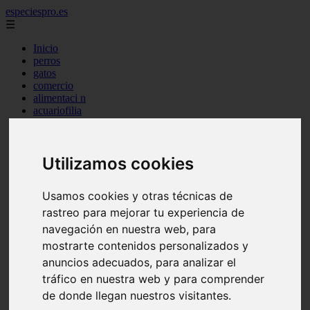
especiespro.es
☰
Inicio
perros
gatos
comercio
alimentaci n
acuariofilia
acuarios
salud
tenencia responsable
Utilizamos cookies
ventas
mantenimiento
aves
Usamos cookies y otras técnicas de
marketing
bienestar
rastreo para mejorar tu experiencia de
peque os mam feros
navegación en nuestra web, para
verano
mostrarte contenidos personalizados y
legislaci n
peluquer a
anuncios adecuados, para analizar el
accesorios
tráfico en nuestra web y para comprender
peluquer a canina
de donde llegan nuestros visitantes.
complementos
consejos