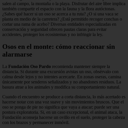
salen al campo, la montaña o la playa. Disfrutar del aire libre implica
también compartir el espacio con la fauna y la flora autóctonas.
¿Sabes qué hacer si un oso se acerca a tu ruta? ¿O si una vaca se
planta en medio de la carretera? ¿Está permitido recoger conchas o
cortar una rama de acebo? Diversas entidades especializadas en
conservación y seguridad ofrecen pautas claras para evitar
accidentes, proteger los ecosistemas y no infringir la ley.
Osos en el monte: cómo reaccionar sin
alarmarse
La
Fundación Oso Pardo
recomienda mantener siempre la
distancia. Si durante una excursión avistas un oso, obsérvalo con
calma desde lejos y no intentes acercarte. En zonas oseras, camina
únicamente por senderos señalizados y no abandones residuos. La
basura atrae a los animales y modifica su comportamiento natural.
Cuando el encuentro se produce a corta distancia, lo más acertado es
hacerse notar con una voz suave y sin movimientos bruscos. Que el
oso se ponga de pie no significa que vaya a atacar; puede ser una
postura exploratoria. Si, en un caso excepcional, el animal ataca, la
Fundación aconseja hacerse un ovillo en el suelo, proteger la cabeza
con los brazos y permanecer inmóvil.