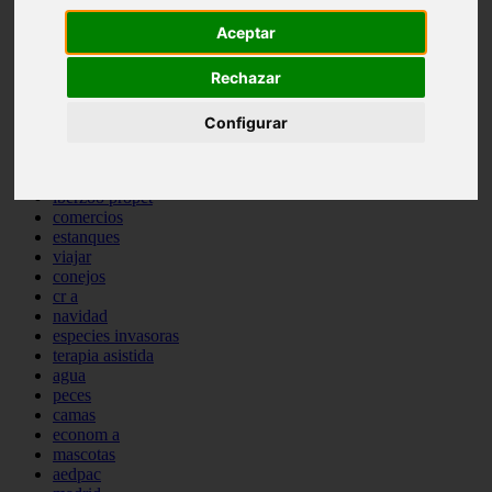
comportamiento
Aceptar
protagonistas
reptiles
Rechazar
abandono
adopci n
ferias
Configurar
higiene
snacks
acuario
iberzoo propet
comercios
estanques
viajar
conejos
cr a
navidad
especies invasoras
terapia asistida
agua
peces
camas
econom a
mascotas
aedpac