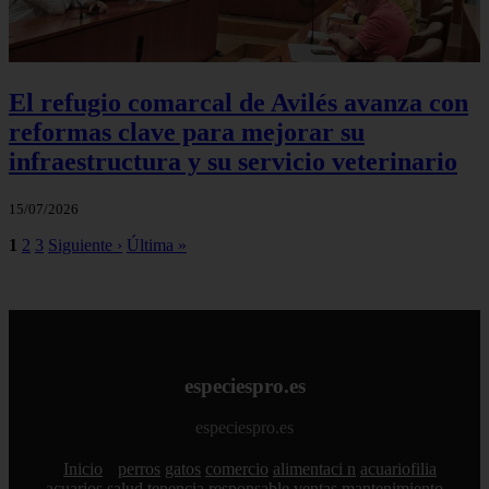
El refugio comarcal de Avilés avanza con
reformas clave para mejorar su
infraestructura y su servicio veterinario
15/07/2026
1
2
3
Siguiente ›
Última »
especiespro.es
especiespro.es
Inicio
perros
gatos
comercio
alimentaci n
acuariofilia
acuarios
salud
tenencia responsable
ventas
mantenimiento