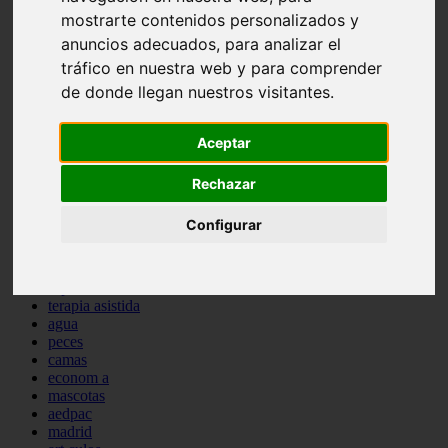
protagonistas
mostrarte contenidos personalizados y
reptiles
anuncios adecuados, para analizar el
abandono
tráfico en nuestra web y para comprender
adopci n
ferias
de donde llegan nuestros visitantes.
higiene
snacks
Aceptar
acuario
iberzoo propet
comercios
Rechazar
estanques
viajar
Configurar
conejos
cr a
navidad
especies invasoras
terapia asistida
agua
peces
camas
econom a
mascotas
aedpac
madrid