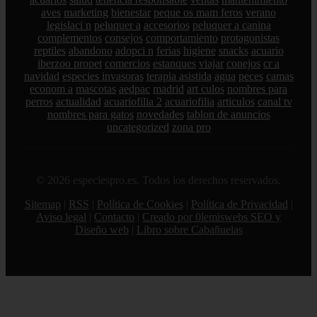
aves
marketing
bienestar
peque os mam feros
verano
legislaci n
peluquer a
accesorios
peluquer a canina
complementos
consejos
comportamiento
protagonistas
reptiles
abandono
adopci n
ferias
higiene
snacks
acuario
iberzoo propet
comercios
estanques
viajar
conejos
cr a
navidad
especies invasoras
terapia asistida
agua
peces
camas
econom a
mascotas
aedpac
madrid
art culos
nombres para
perros
actualidad
acuariofilia 2
acuariofilia
articulos
canal tv
nombres para gatos
novedades
tablon de anuncios
uncategorized
zona pro
© 2026 especiespro.es. Todos los derechos reservados.
Sitemap
|
RSS
|
Política de Cookies
|
Política de Privacidad
|
Aviso legal
|
Contacto
|
Creado por 0lemiswebs SEO y
Diseño web
|
Libro sobre Cabañuelas