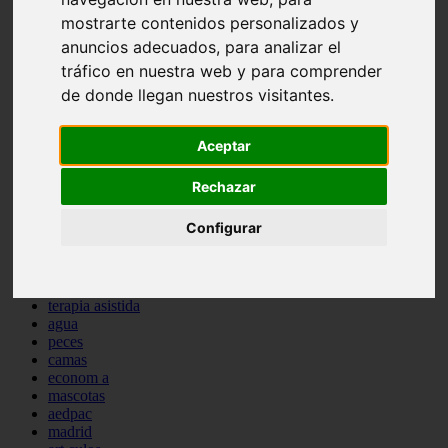
protagonistas
mostrarte contenidos personalizados y
reptiles
anuncios adecuados, para analizar el
abandono
tráfico en nuestra web y para comprender
adopci n
ferias
de donde llegan nuestros visitantes.
higiene
snacks
acuario
Aceptar
iberzoo propet
comercios
Rechazar
estanques
viajar
Configurar
conejos
cr a
navidad
especies invasoras
terapia asistida
agua
peces
camas
econom a
mascotas
aedpac
madrid