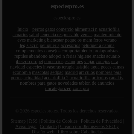
especiespro.es
especiespro.es
Inicio
perros
gatos
comercio
alimentaci n
acuariofilia
acuarios
salud
tenencia responsable
ventas
mantenimiento
aves
marketing
bienestar
peque os mam feros
verano
legislaci n
peluquer a
accesorios
peluquer a canina
complementos
consejos
comportamiento
protagonistas
reptiles
abandono
adopci n
ferias
higiene
snacks
acuario
iberzoo propet
comercios
estanques
viajar
conejos
cr a
navidad
especies invasoras
terapia asistida
agua
peces
camas
econom a
mascotas
aedpac
madrid
art culos
nombres para
perros
actualidad
acuariofilia 2
acuariofilia
articulos
canal tv
nombres para gatos
novedades
tablon de anuncios
uncategorized
zona pro
© 2026 especiespro.es. Todos los derechos reservados.
Sitemap
|
RSS
|
Política de Cookies
|
Política de Privacidad
|
Aviso legal
|
Contacto
|
Creado por 0lemiswebs SEO y
Diseño web
|
Libro sobre Cabañuelas