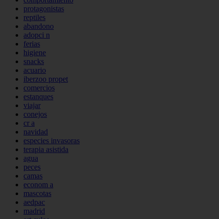
protagonistas
reptiles
abandono
adopci n
ferias
higiene
snacks
acuario
iberzoo propet
comercios
estanques
viajar
conejos
cr a
navidad
especies invasoras
terapia asistida
agua
peces
camas
econom a
mascotas
aedpac
madrid