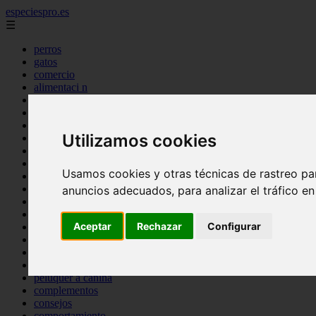
especiespro.es
☰
perros
gatos
comercio
alimentaci n
acuariofilia
acuarios
salud
Utilizamos cookies
tenencia responsable
ventas
mantenimiento
Usamos cookies y otras técnicas de rastreo pa
aves
marketing
anuncios adecuados, para analizar el tráfico e
bienestar
peque os mam feros
Aceptar
Rechazar
Configurar
verano
legislaci n
peluquer a
accesorios
peluquer a canina
complementos
consejos
comportamiento