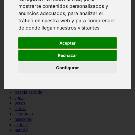
protagonistas
mostrarte contenidos personalizados y
reptiles
anuncios adecuados, para analizar el
abandono
tráfico en nuestra web y para comprender
adopci n
ferias
de donde llegan nuestros visitantes.
higiene
snacks
Aceptar
acuario
iberzoo propet
comercios
Rechazar
estanques
viajar
Configurar
conejos
cr a
navidad
especies invasoras
terapia asistida
agua
peces
camas
econom a
mascotas
aedpac
madrid