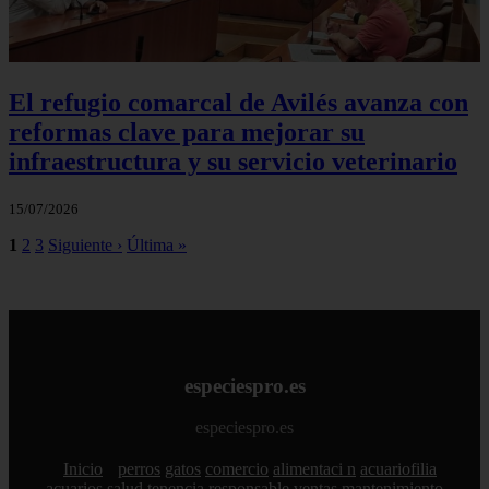
El refugio comarcal de Avilés avanza con
reformas clave para mejorar su
infraestructura y su servicio veterinario
15/07/2026
1
2
3
Siguiente ›
Última »
especiespro.es
especiespro.es
Inicio
perros
gatos
comercio
alimentaci n
acuariofilia
acuarios
salud
tenencia responsable
ventas
mantenimiento