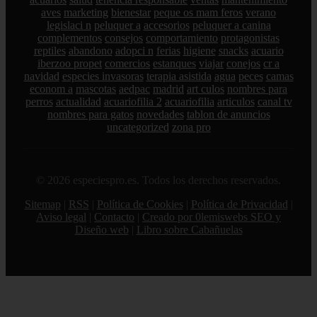
aves
marketing
bienestar
peque os mam feros
verano
legislaci n
peluquer a
accesorios
peluquer a canina
complementos
consejos
comportamiento
protagonistas
reptiles
abandono
adopci n
ferias
higiene
snacks
acuario
iberzoo propet
comercios
estanques
viajar
conejos
cr a
navidad
especies invasoras
terapia asistida
agua
peces
camas
econom a
mascotas
aedpac
madrid
art culos
nombres para
perros
actualidad
acuariofilia 2
acuariofilia
articulos
canal tv
nombres para gatos
novedades
tablon de anuncios
uncategorized
zona pro
© 2026 especiespro.es. Todos los derechos reservados.
Sitemap
|
RSS
|
Política de Cookies
|
Política de Privacidad
|
Aviso legal
|
Contacto
|
Creado por 0lemiswebs SEO y
Diseño web
|
Libro sobre Cabañuelas