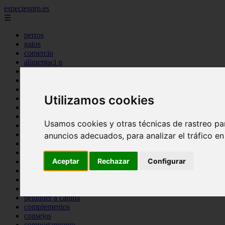
especiespro.es
☰
perros
gatos
comercio
alimentaci n
acuariofilia
acuarios
salud
Utilizamos cookies
tenencia responsable
ventas
mantenimiento
Usamos cookies y otras técnicas de rastreo pa
aves
marketing
anuncios adecuados, para analizar el tráfico e
bienestar
peque os mam feros
Aceptar
Rechazar
Configurar
verano
legislaci n
peluquer a
accesorios
peluquer a canina
complementos
consejos
comportamiento