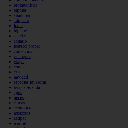
protagonistas
reptiles
abandono
adopci n
ferias
higiene
snacks
acuario
iberzoo propet
comercios
estanques
viajar
conejos
cr a
navidad
especies invasoras
terapia asistida
agua
peces
camas
econom a
mascotas
aedpac
madrid