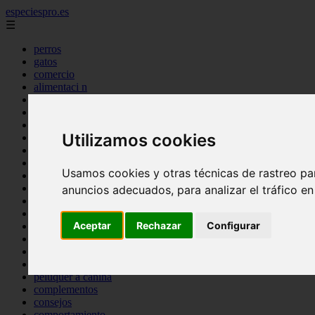
especiespro.es
☰
perros
gatos
comercio
alimentaci n
acuariofilia
acuarios
salud
Utilizamos cookies
tenencia responsable
ventas
mantenimiento
Usamos cookies y otras técnicas de rastreo pa
aves
marketing
anuncios adecuados, para analizar el tráfico e
bienestar
peque os mam feros
Aceptar
Rechazar
Configurar
verano
legislaci n
peluquer a
accesorios
peluquer a canina
complementos
consejos
comportamiento