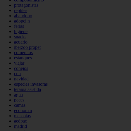
protagonistas
reptiles
abandono
adopci n
ferias
higiene
snacks
acuario
iberzoo propet
comercios
estanques
viajar
conejos
cr a
navidad
especies invasoras
terapia asistida
agua
peces
camas
econom a
mascotas
aedpac
madrid