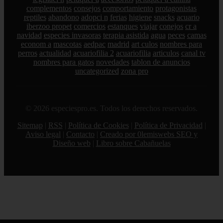
complementos
consejos
comportamiento
protagonistas
reptiles
abandono
adopci n
ferias
higiene
snacks
acuario
iberzoo propet
comercios
estanques
viajar
conejos
cr a
navidad
especies invasoras
terapia asistida
agua
peces
camas
econom a
mascotas
aedpac
madrid
art culos
nombres para
perros
actualidad
acuariofilia 2
acuariofilia
articulos
canal tv
nombres para gatos
novedades
tablon de anuncios
uncategorized
zona pro
© 2026 especiespro.es. Todos los derechos reservados.
Sitemap
|
RSS
|
Política de Cookies
|
Política de Privacidad
|
Aviso legal
|
Contacto
|
Creado por 0lemiswebs SEO y
Diseño web
|
Libro sobre Cabañuelas