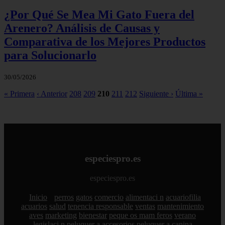
¿Por Qué Se Mea Mi Gato Fuera del
Arenero? Análisis de Causas y
Comparativa de los Mejores Productos
para Solucionarlo
30/05/2026
« Primera
‹ Anterior
208
209
210
211
212
Siguiente ›
Última »
especiespro.es
especiespro.es
Inicio
perros
gatos
comercio
alimentaci n
acuariofilia
acuarios
salud
tenencia responsable
ventas
mantenimiento
aves
marketing
bienestar
peque os mam feros
verano
legislaci n
peluquer a
accesorios
peluquer a canina