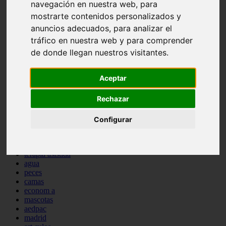
navegación en nuestra web, para
protagonistas
mostrarte contenidos personalizados y
reptiles
abandono
anuncios adecuados, para analizar el
adopci n
tráfico en nuestra web y para comprender
ferias
de donde llegan nuestros visitantes.
higiene
snacks
acuario
Aceptar
iberzoo propet
comercios
Rechazar
estanques
viajar
conejos
Configurar
cr a
navidad
especies invasoras
terapia asistida
agua
peces
camas
econom a
mascotas
aedpac
madrid