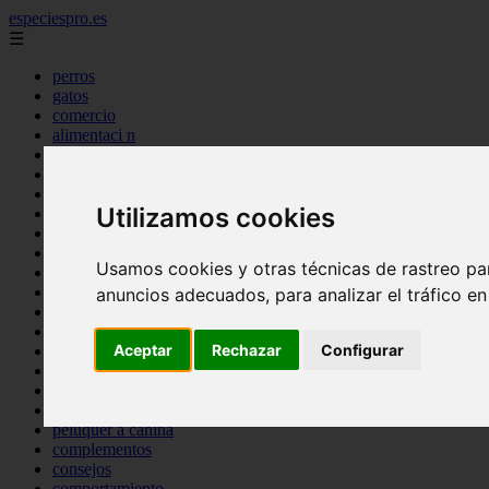
especiespro.es
☰
perros
gatos
comercio
alimentaci n
acuariofilia
acuarios
salud
Utilizamos cookies
tenencia responsable
ventas
mantenimiento
Usamos cookies y otras técnicas de rastreo pa
aves
marketing
anuncios adecuados, para analizar el tráfico e
bienestar
peque os mam feros
Aceptar
Rechazar
Configurar
verano
legislaci n
peluquer a
accesorios
peluquer a canina
complementos
consejos
comportamiento