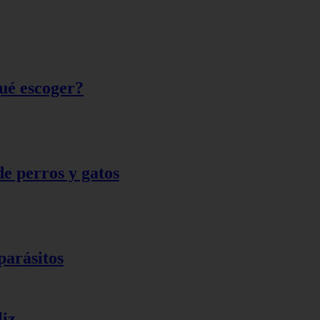
qué escoger?
de perros y gatos
parásitos
liz