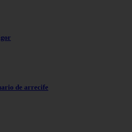
igor
uario de arrecife