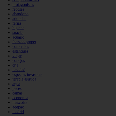
protagonistas
reptiles
abandono
adopci n
ferias
higiene
snacks
acuario
iberzoo propet
comercios
estanques
viajar
conejos
cr a
navidad
especies invasoras
terapia asistida
agua
peces
camas
econom a
mascotas
aedpac
madrid