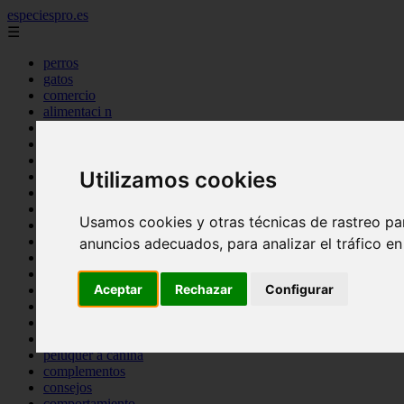
especiespro.es
☰
perros
gatos
comercio
alimentaci n
acuariofilia
acuarios
salud
Utilizamos cookies
tenencia responsable
ventas
mantenimiento
Usamos cookies y otras técnicas de rastreo pa
aves
marketing
anuncios adecuados, para analizar el tráfico e
bienestar
peque os mam feros
Aceptar
Rechazar
Configurar
verano
legislaci n
peluquer a
accesorios
peluquer a canina
complementos
consejos
comportamiento