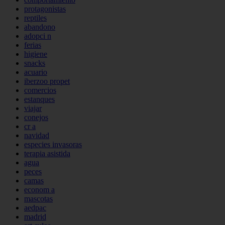
protagonistas
reptiles
abandono
adopci n
ferias
higiene
snacks
acuario
iberzoo propet
comercios
estanques
viajar
conejos
cr a
navidad
especies invasoras
terapia asistida
agua
peces
camas
econom a
mascotas
aedpac
madrid