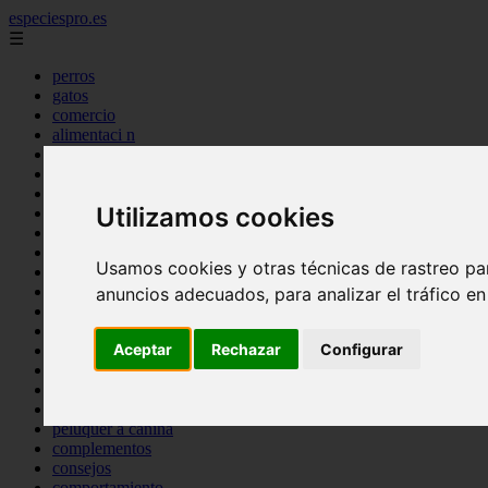
especiespro.es
☰
perros
gatos
comercio
alimentaci n
acuariofilia
acuarios
salud
Utilizamos cookies
tenencia responsable
ventas
mantenimiento
Usamos cookies y otras técnicas de rastreo pa
aves
marketing
anuncios adecuados, para analizar el tráfico e
bienestar
peque os mam feros
Aceptar
Rechazar
Configurar
verano
legislaci n
peluquer a
accesorios
peluquer a canina
complementos
consejos
comportamiento