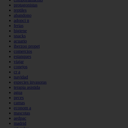
protagonistas
reptiles
abandono
adopci n
ferias
higiene
snacks
acuario
iberzoo propet
comercios
estanques
viajar
conejos
cr a
navidad
especies invasoras
terapia asistida
agua
peces
camas
econom a
mascotas
aedpac
madrid