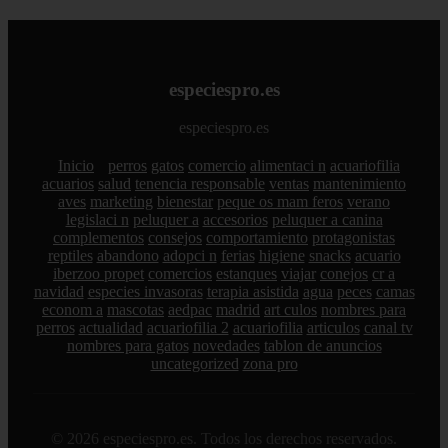
especiespro.es
especiespro.es
Inicio
perros
gatos
comercio
alimentaci n
acuariofilia
acuarios
salud
tenencia responsable
ventas
mantenimiento
aves
marketing
bienestar
peque os mam feros
verano
legislaci n
peluquer a
accesorios
peluquer a canina
complementos
consejos
comportamiento
protagonistas
reptiles
abandono
adopci n
ferias
higiene
snacks
acuario
iberzoo propet
comercios
estanques
viajar
conejos
cr a
navidad
especies invasoras
terapia asistida
agua
peces
camas
econom a
mascotas
aedpac
madrid
art culos
nombres para
perros
actualidad
acuariofilia 2
acuariofilia
articulos
canal tv
nombres para gatos
novedades
tablon de anuncios
uncategorized
zona pro
© 2026 especiespro.es. Todos los derechos reservados.