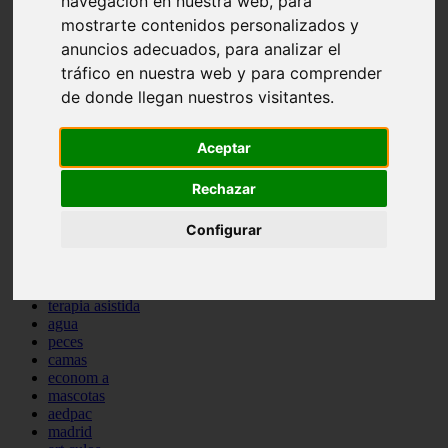
navegación en nuestra web, para
protagonistas
mostrarte contenidos personalizados y
reptiles
anuncios adecuados, para analizar el
abandono
adopci n
tráfico en nuestra web y para comprender
ferias
de donde llegan nuestros visitantes.
higiene
snacks
acuario
Aceptar
iberzoo propet
comercios
Rechazar
estanques
viajar
Configurar
conejos
cr a
navidad
especies invasoras
terapia asistida
agua
peces
camas
econom a
mascotas
aedpac
madrid