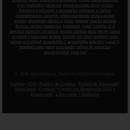
aves
marketing
bienestar
peque os mam feros
verano
legislaci n
peluquer a
accesorios
peluquer a canina
complementos
consejos
comportamiento
protagonistas
reptiles
abandono
adopci n
ferias
higiene
snacks
acuario
iberzoo propet
comercios
estanques
viajar
conejos
cr a
navidad
especies invasoras
terapia asistida
agua
peces
camas
econom a
mascotas
aedpac
madrid
art culos
nombres para
perros
actualidad
acuariofilia 2
acuariofilia
articulos
canal tv
nombres para gatos
novedades
tablon de anuncios
uncategorized
zona pro
© 2026 especiespro.es. Todos los derechos reservados.
Sitemap
|
RSS
|
Política de Cookies
|
Política de Privacidad
|
Aviso legal
|
Contacto
|
Creado por 0lemiswebs SEO y
Diseño web
|
Libro sobre Cabañuelas