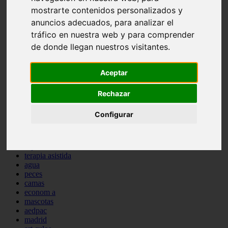
protagonistas
mostrarte contenidos personalizados y
reptiles
anuncios adecuados, para analizar el
abandono
tráfico en nuestra web y para comprender
adopci n
ferias
de donde llegan nuestros visitantes.
higiene
snacks
Aceptar
acuario
iberzoo propet
comercios
Rechazar
estanques
viajar
Configurar
conejos
cr a
navidad
especies invasoras
terapia asistida
agua
peces
camas
econom a
mascotas
aedpac
madrid