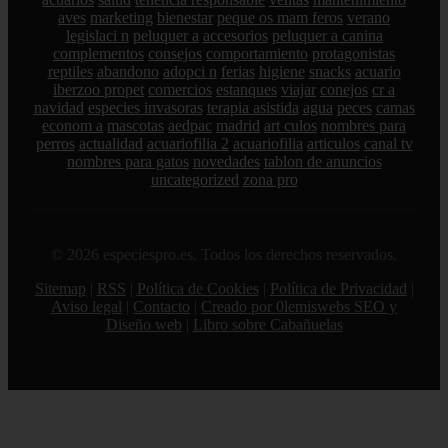
aves
marketing
bienestar
peque os mam feros
verano
legislaci n
peluquer a
accesorios
peluquer a canina
complementos
consejos
comportamiento
protagonistas
reptiles
abandono
adopci n
ferias
higiene
snacks
acuario
iberzoo propet
comercios
estanques
viajar
conejos
cr a
navidad
especies invasoras
terapia asistida
agua
peces
camas
econom a
mascotas
aedpac
madrid
art culos
nombres para
perros
actualidad
acuariofilia 2
acuariofilia
articulos
canal tv
nombres para gatos
novedades
tablon de anuncios
uncategorized
zona pro
© 2026 especiespro.es. Todos los derechos reservados.
Sitemap
|
RSS
|
Política de Cookies
|
Política de Privacidad
|
Aviso legal
|
Contacto
|
Creado por 0lemiswebs SEO y
Diseño web
|
Libro sobre Cabañuelas