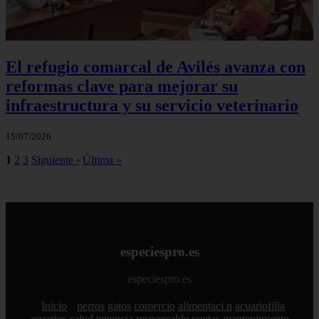
El refugio comarcal de Avilés avanza con
reformas clave para mejorar su
infraestructura y su servicio veterinario
15/07/2026
1
2
3
Siguiente ›
Última »
especiespro.es
especiespro.es
Inicio
perros
gatos
comercio
alimentaci n
acuariofilia
acuarios
salud
tenencia responsable
ventas
mantenimiento