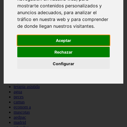
protagonistas
mostrarte contenidos personalizados y
reptiles
anuncios adecuados, para analizar el
abandono
tráfico en nuestra web y para comprender
adopci n
ferias
de donde llegan nuestros visitantes.
higiene
snacks
Aceptar
acuario
iberzoo propet
comercios
Rechazar
estanques
viajar
Configurar
conejos
cr a
navidad
especies invasoras
terapia asistida
agua
peces
camas
econom a
mascotas
aedpac
madrid