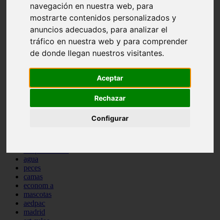
navegación en nuestra web, para
protagonistas
mostrarte contenidos personalizados y
reptiles
abandono
anuncios adecuados, para analizar el
adopci n
tráfico en nuestra web y para comprender
ferias
de donde llegan nuestros visitantes.
higiene
snacks
acuario
Aceptar
iberzoo propet
comercios
estanques
Rechazar
viajar
conejos
Configurar
cr a
navidad
especies invasoras
terapia asistida
agua
peces
camas
econom a
mascotas
aedpac
madrid