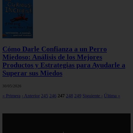
Cómo Darle Confianza a un Perro
Miedoso: Análisis de los Mejores
Productos y Estrategias para Ayudarle a
Superar sus Miedos
30/05/2026
« Primera
‹ Anterior
245
246
247
248
249
Siguiente ›
Última »