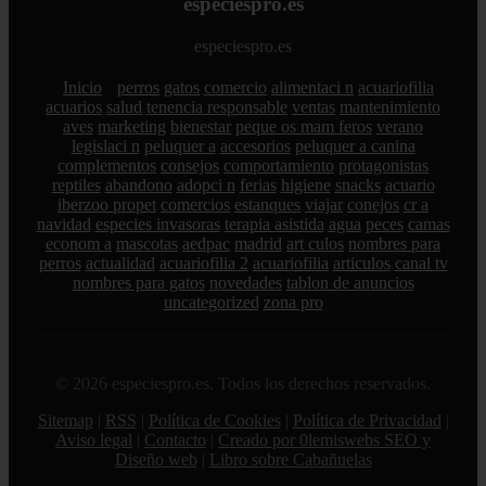
especiespro.es
especiespro.es
Inicio
perros
gatos
comercio
alimentaci n
acuariofilia
acuarios
salud
tenencia responsable
ventas
mantenimiento
aves
marketing
bienestar
peque os mam feros
verano
legislaci n
peluquer a
accesorios
peluquer a canina
complementos
consejos
comportamiento
protagonistas
reptiles
abandono
adopci n
ferias
higiene
snacks
acuario
iberzoo propet
comercios
estanques
viajar
conejos
cr a
navidad
especies invasoras
terapia asistida
agua
peces
camas
econom a
mascotas
aedpac
madrid
art culos
nombres para
perros
actualidad
acuariofilia 2
acuariofilia
articulos
canal tv
nombres para gatos
novedades
tablon de anuncios
uncategorized
zona pro
© 2026 especiespro.es. Todos los derechos reservados.
Sitemap
|
RSS
|
Política de Cookies
|
Política de Privacidad
|
Aviso legal
|
Contacto
|
Creado por 0lemiswebs SEO y
Diseño web
|
Libro sobre Cabañuelas