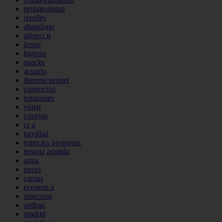
protagonistas
reptiles
abandono
adopci n
ferias
higiene
snacks
acuario
iberzoo propet
comercios
estanques
viajar
conejos
cr a
navidad
especies invasoras
terapia asistida
agua
peces
camas
econom a
mascotas
aedpac
madrid