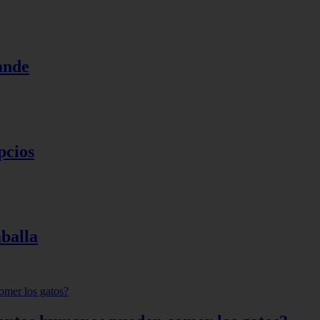
ande
pcios
aballa