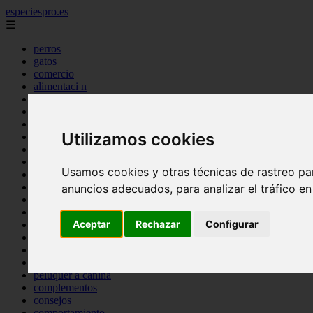
especiespro.es
☰
perros
gatos
comercio
alimentaci n
acuariofilia
acuarios
salud
Utilizamos cookies
tenencia responsable
ventas
mantenimiento
Usamos cookies y otras técnicas de rastreo pa
aves
marketing
anuncios adecuados, para analizar el tráfico e
bienestar
peque os mam feros
Aceptar
Rechazar
Configurar
verano
legislaci n
peluquer a
accesorios
peluquer a canina
complementos
consejos
comportamiento