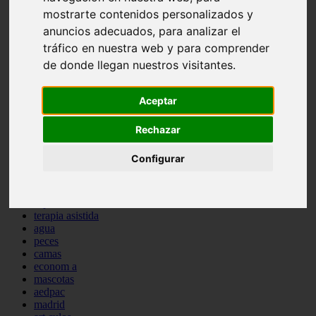
protagonistas
mostrarte contenidos personalizados y
reptiles
anuncios adecuados, para analizar el
abandono
tráfico en nuestra web y para comprender
adopci n
ferias
de donde llegan nuestros visitantes.
higiene
snacks
Aceptar
acuario
iberzoo propet
comercios
Rechazar
estanques
viajar
Configurar
conejos
cr a
navidad
especies invasoras
terapia asistida
agua
peces
camas
econom a
mascotas
aedpac
madrid