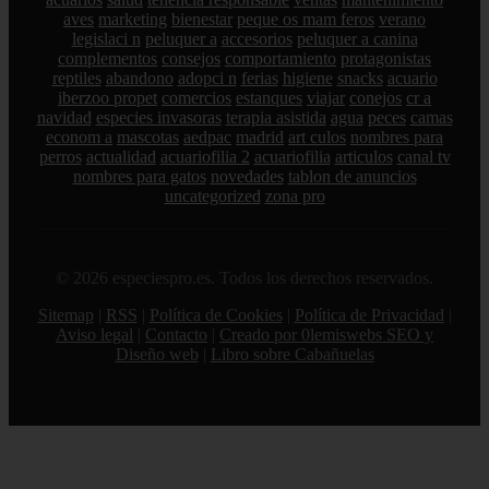
aves
marketing
bienestar
peque os mam feros
verano
legislaci n
peluquer a
accesorios
peluquer a canina
complementos
consejos
comportamiento
protagonistas
reptiles
abandono
adopci n
ferias
higiene
snacks
acuario
iberzoo propet
comercios
estanques
viajar
conejos
cr a
navidad
especies invasoras
terapia asistida
agua
peces
camas
econom a
mascotas
aedpac
madrid
art culos
nombres para
perros
actualidad
acuariofilia 2
acuariofilia
articulos
canal tv
nombres para gatos
novedades
tablon de anuncios
uncategorized
zona pro
© 2026 especiespro.es. Todos los derechos reservados.
Sitemap
|
RSS
|
Política de Cookies
|
Política de Privacidad
|
Aviso legal
|
Contacto
|
Creado por 0lemiswebs SEO y
Diseño web
|
Libro sobre Cabañuelas