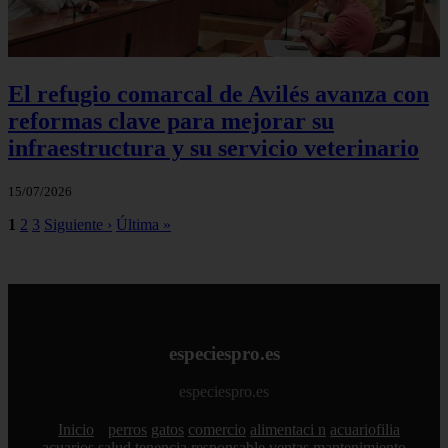
El refugio comarcal de Avilés avanza con
reformas clave para mejorar su
infraestructura y su servicio veterinario
15/07/2026
1
2
3
Siguiente ›
Última »
especiespro.es
especiespro.es
Inicio
perros
gatos
comercio
alimentaci n
acuariofilia
acuarios
salud
tenencia responsable
ventas
mantenimiento